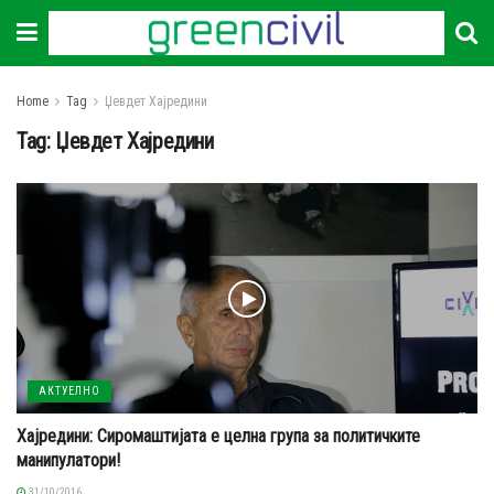
Home
Tag
Џевдет Хајредини
Tag:
Џевдет Хајредини
АКТУЕЛНО
Хајредини: Сиромаштијата е целна група за политичките
манипулатори!
31/10/2016