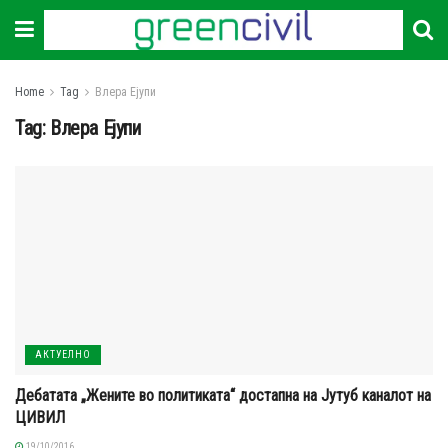
Home
Tag
Влера Ејупи
Tag:
Влера Ејупи
АКТУЕЛНО
Дебатата „Жените во политиката“ достапна на Јутуб каналот на
ЦИВИЛ
19/10/2016