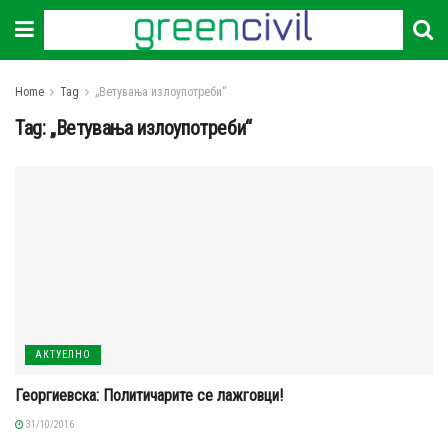
Home
Tag
„Ветувања излоупотреби“
Tag:
„Ветувања излоупотреби“
АКТУЕЛНО
Георгиевска: Политичарите се лажговци!
31/10/2016