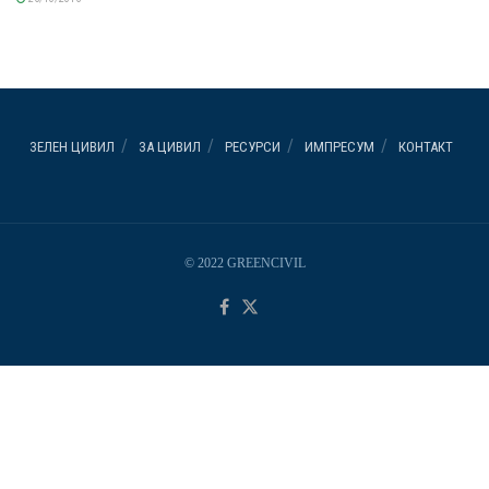
ЗЕЛЕН ЦИВИЛ
ЗА ЦИВИЛ
РЕСУРСИ
ИМПРЕСУМ
КОНТАКТ
© 2022 GREENCIVIL