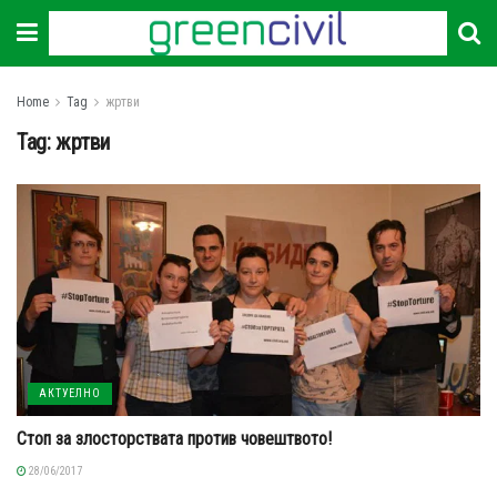
Home
Tag
жртви
Tag:
жртви
АКТУЕЛНО
Стоп за злосторствата против човештвото!
28/06/2017