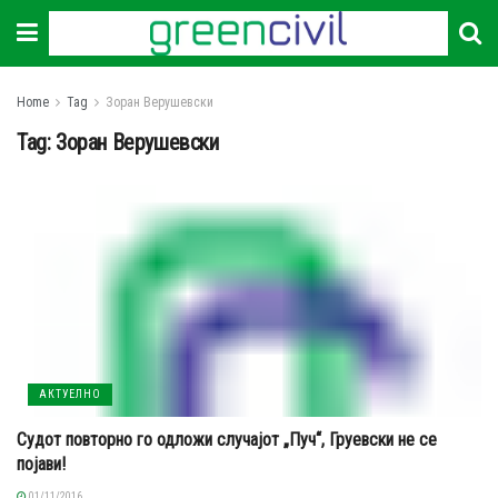
Home
Tag
Зоран Верушевски
Tag:
Зоран Верушевски
АКТУЕЛНО
Судот повторно го одложи случајот „Пуч“, Груевски не се
појави!
01/11/2016