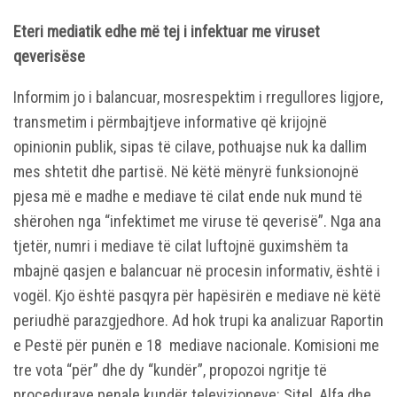
Eteri mediatik edhe më tej i infektuar me viruset
qeverisëse
Informim jo i balancuar, mosrespektim i rregullores ligjore,
transmetim i përmbajtjeve informative që krijojnë
opinionin publik, sipas të cilave, pothuajse nuk ka dallim
mes shtetit dhe partisë. Në këtë mënyrë funksionojnë
pjesa më e madhe e mediave të cilat ende nuk mund të
shërohen nga “infektimet me viruse të qeverisë”. Nga ana
tjetër, numri i mediave të cilat luftojnë guximshëm ta
mbajnë qasjen e balancuar në procesin informativ, është i
vogël. Kjo është pasqyra për hapësirën e mediave në këtë
periudhë parazgjedhore. Ad hok trupi ka analizuar Raportin
e Pestë për punën e 18 mediave nacionale. Komisioni me
tre vota “për” dhe dy “kundër”, propozoi ngritje të
procedurave penale kundër televizioneve: Sitel, Alfa dhe