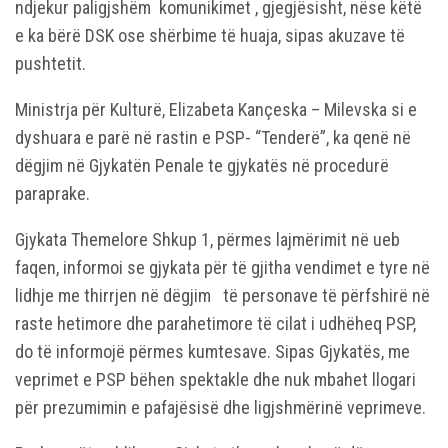
ndjekur paligjshëm komunikimet , gjegjësisht, nëse këtë
e ka bërë DSK ose shërbime të huaja, sipas akuzave të
pushtetit.
Ministrja për Kulturë, Elizabeta Kançeska – Milevska si e
dyshuara e parë në rastin e PSP- “Tenderë”, ka qenë në
dëgjim në Gjykatën Penale te gjykatës në procedurë
paraprake.
Gjykata Themelore Shkup 1, përmes lajmërimit në ueb
faqen, informoi se gjykata për të gjitha vendimet e tyre në
lidhje me thirrjen në dëgjim të personave të përfshirë në
raste hetimore dhe parahetimore të cilat i udhëheq PSP,
do të informojë përmes kumtesave. Sipas Gjykatës, me
veprimet e PSP bëhen spektakle dhe nuk mbahet llogari
për prezumimin e pafajësisë dhe ligjshmërinë veprimeve.