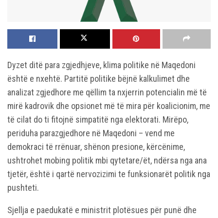
Dyzet ditë para zgjedhjeve, klima politike në Maqedoni
është e nxehtë. Partitë politike bëjnë kalkulimet dhe
analizat zgjedhore me qëllim ta nxjerrin potencialin më të
mirë kadrovik dhe opsionet më të mira për koalicionim, me
të cilat do ti fitojnë simpatitë nga elektorati. Mirëpo,
periduha parazgjedhore në Maqedoni – vend me
demokraci të rrënuar, shënon presione, kërcënime,
ushtrohet mobing politik mbi qytetare/ët, ndërsa nga ana
tjetër, është i qartë nervozizimi te funksionarët politik nga
pushteti.
Sjellja e paedukatë e ministrit plotësues për punë dhe