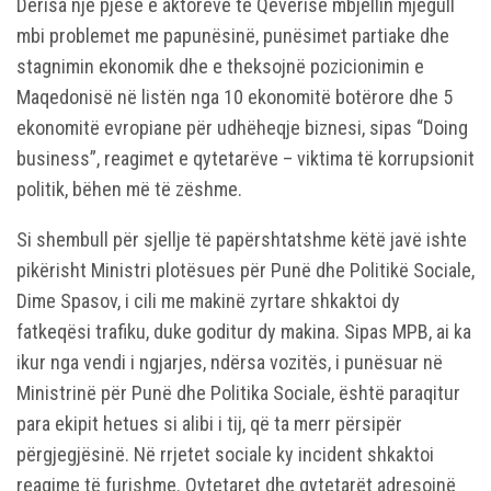
Derisa një pjesë e aktorëve të Qeverisë mbjellin mjegull
mbi problemet me papunësinë, punësimet partiake dhe
stagnimin ekonomik dhe e theksojnë pozicionimin e
Maqedonisë në listën nga 10 ekonomitë botërore dhe 5
ekonomitë evropiane për udhëheqje biznesi, sipas “Doing
business”, reagimet e qytetarëve – viktima të korrupsionit
politik, bëhen më të zëshme.
Si shembull për sjellje të papërshtatshme këtë javë ishte
pikërisht Ministri plotësues për Punë dhe Politikë Sociale,
Dime Spasov, i cili me makinë zyrtare shkaktoi dy
fatkeqësi trafiku, duke goditur dy makina. Sipas MPB, ai ka
ikur nga vendi i ngjarjes, ndërsa vozitës, i punësuar në
Ministrinë për Punë dhe Politika Sociale, është paraqitur
para ekipit hetues si alibi i tij, që ta merr përsipër
përgjegjësinë. Në rrjetet sociale ky incident shkaktoi
reagime të furishme. Qytetaret dhe qytetarët adresojnë