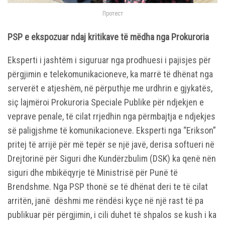
Протест
PSP e ekspozuar ndaj kritikave të mëdha nga Prokur
oria
Eksperti i jashtëm i siguruar nga prodhuesi i pajisjes për
përgjimin e telekomunikacioneve, ka marrë të dhënat nga
serverët e atjeshëm, në përputhje me urdhrin e gjykatës,
siç lajmëroi Prokuroria Speciale Publike për ndjekjen e
veprave penale, të cilat rrjedhin nga përmbajtja e ndjekjes
së paligjshme të komunikacioneve. Eksperti nga “Erikson”
pritej të arrijë për më tepër se një javë, derisa softueri në
Drejtorinë për Siguri dhe Kundërzbulim (DSK) ka qenë nën
siguri dhe mbikëqyrje të Ministrisë për Punë të
Brendshme. Nga PSP thonë se të dhënat deri te të cilat
arritën, janë dëshmi me rëndësi kyçe në një rast të pa
publikuar për përgjimin, i cili duhet të shpalos se kush i ka