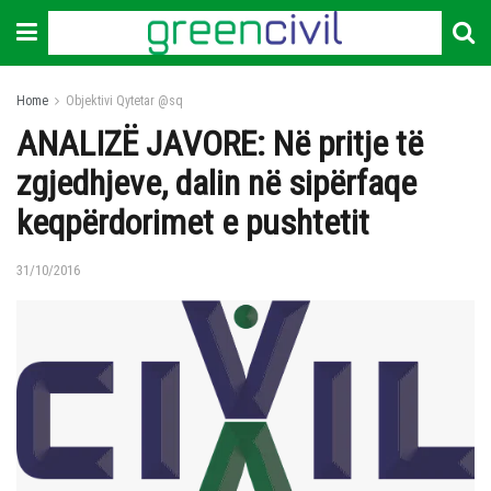
Home
Objektivi Qytetar @sq
ANALIZË JAVORE: Në pritje të
zgjedhjeve, dalin në sipërfaqe
keqpërdorimet e pushtetit
31/10/2016