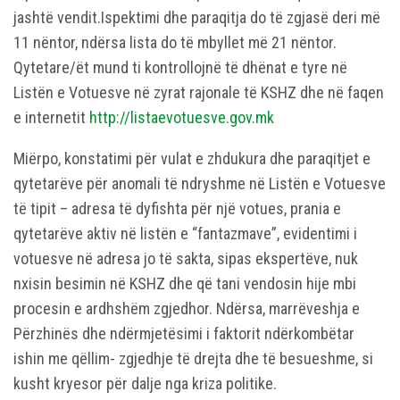
jashtë vendit.Ispektimi dhe paraqitja do të zgjasë deri më
11 nëntor, ndërsa lista do të mbyllet më 21 nëntor.
Qytetare/ët mund ti kontrollojnë të dhënat e tyre në
Listën e Votuesve në zyrat rajonale të KSHZ dhe në faqen
e internetit
http://listaevotuesve.gov.mk
Miërpo, konstatimi për vulat e zhdukura dhe paraqitjet e
qytetarëve për anomali të ndryshme në Listën e Votuesve
të tipit – adresa të dyfishta për një votues, prania e
qytetarëve aktiv në listën e “fantazmave”, evidentimi i
votuesve në adresa jo të sakta, sipas ekspertëve, nuk
nxisin besimin në KSHZ dhe që tani vendosin hije mbi
procesin e ardhshëm zgjedhor. Ndërsa, marrëveshja e
Përzhinës dhe ndërmjetësimi i faktorit ndërkombëtar
ishin me qëllim- zgjedhje të drejta dhe të besueshme, si
kusht kryesor për dalje nga kriza politike.