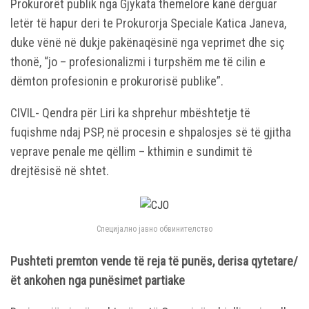
Prokurorët publik nga Gjykata themelore kanë dërguar
letër të hapur deri te Prokurorja Speciale Katica Janeva,
duke vënë në dukje pakënaqësinë nga veprimet dhe siç
thonë, “jo – profesionalizmi i turpshëm me të cilin e
dëmton profesionin e prokurorisë publike”.
CIVIL- Qendra për Liri ka shprehur mbështetje të
fuqishme ndaj PSP, në procesin e shpalosjes së të gjitha
veprave penale me qëllim – kthimin e sundimit të
drejtësisë në shtet.
Специјално јавно обвинителство
Pushteti premton vende të reja të punës, derisa qytetare/
ët ankohen nga punësimet partiake