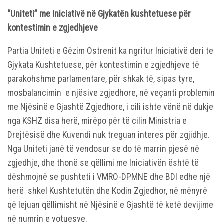
“Uniteti” me Iniciativë në Gjykatën kushtetuese për
kontestimin
e zgjedhjeve
Partia Uniteti e Gëzim Ostrenit ka ngritur Iniciativë deri te
Gjykata Kushtetuese, për kontestimin e zgjedhjeve të
parakohshme parlamentare, për shkak të, sipas tyre,
mosbalancimin e njësive zgjedhore, në veçanti problemin
me Njësinë e Gjashtë Zgjedhore, i cili ishte vënë në dukje
nga KSHZ disa herë, mirëpo për të cilin Ministria e
Drejtësisë dhe Kuvendi nuk treguan interes për zgjidhje.
Nga Uniteti janë të vendosur se do të marrin pjesë në
zgjedhje, dhe thonë se qëllimi me Iniciativën është të
dëshmojnë se pushteti i VMRO-DPMNE dhe BDI edhe një
herë shkel Kushtetutën dhe Kodin Zgjedhor, në mënyrë
që lejuan qëllimisht në Njësinë e Gjashtë të ketë devijime
në numrin e votuesve.