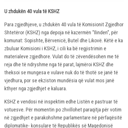
U zhdukën 40 vula të KSHZ
Para zgjedhjeve, u zhdukën 40 vula të Komisionit Zgjedhor
Shtetëror (KSHZ) nga depoja në kazermën “Ilinden”, për
komunat: Sopishte, Bërvenicë, Butel dhe Likovë. Këtë e ka
zbuluar Komisioni i KSHZ, i cili ka bë regjistrimin e
materialeve zgjedhore. Vulat do të zëvendësohen me të
reja dhe të ndryshme nga të parat, lajmëroi KSHZ dhe
theksoi se mungesa e vulave nuk do të thotë se janë të
vjedhura, por se ekziston mundësia që vulat mos janë
kthyer nga zgjedhjet e kaluara.
KSHZ e vendosi në inspektim edhe Listën e pastruar të
votuesve. Për momentin po zhvillohet paraqitja për votim
në zgjedhjet e parakohshme parlamentare në përfaqësitë
diplomatike- konsulare të Republikës së Maqedonisë