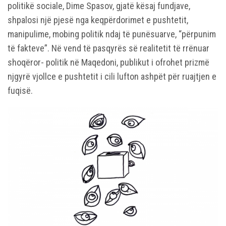
politikë sociale, Dime Spasov, gjatë kësaj fundjave,
shpalosi një pjesë nga keqpërdorimet e pushtetit,
manipulime, mobing politik ndaj të punësuarve, “përpunim
të fakteve”. Në vend të pasqyrës së realitetit të rrënuar
shoqëror- politik në Maqedoni, publikut i ofrohet prizmë
njgyrë vjollce e pushtetit i cili lufton ashpët për ruajtjen e
fuqisë.