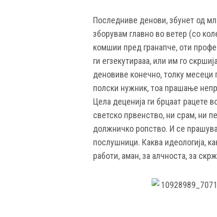
Последниве денови, збунет од мла
зборувам главно во ветер (со кол
комшии пред гранапче, оти профе
ги егзекутирааа, или им го скршија
деновиве конечно, толку месеци 
полски нужник, тоа прашање непре
Цела деценија ги брцаат рацете во
светско првенство, ни срам, ни п
должничко ропство. И се прашувам
послушници. Каква идеологија, ка
работи, аман, за алчноста, за скр