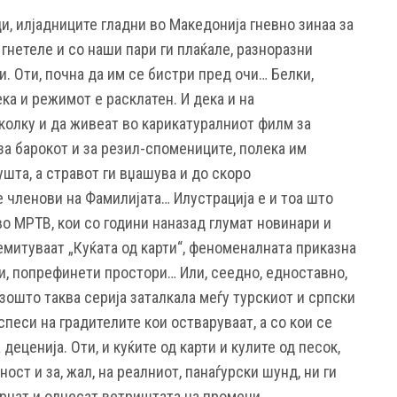
и, илјадниците гладни во Македонија гневно зинаа за
 гнетеле и со наши пари ги плаќале, разноразни
. Оти, почна да им се бистри пред очи… Белки,
ка и режимот е расклатен. И дека и на
колку и да живеат во карикатуралниот филм за
за барокот и за резил-спомениците, полека им
ушта, а стравот ги вџашува и до скоро
 членови на Фамилијата… Илустрација е и тоа што
во МРТВ, кои со години наназад глумат новинари и
 емитуваат „Куќата од карти“, феноменалната приказна
ги, попрефинети простори… Или, сеедно, едноставно,
 зошто таква серија заталкала меѓу турскиот и српски
спеси на градителите кои остваруваат, а со кои се
еценија. Оти, и куќите од карти и кулите од песок,
ост и за, жал, на реалниот, панаѓурски шунд, ни ги
 урнат и однесат ветриштата на промени…