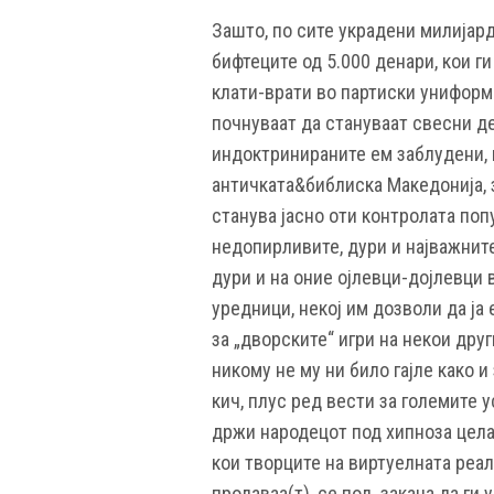
Зашто, по сите украдени милијард
бифтеците од 5.000 денари, кои ги
клати-врати во партиски униформи
почнуваат да стануваат свесни де
индоктринираните ем заблудени, 
античката&библиска Македонија, 
станува јасно оти контролата поп
недопирливите, дури и најважните
дури и на оние ојлевци-дојлевци 
уредници, некој им дозволи да ја
за „дворските“ игри на некои дру
никому не му ни било гајле како и
кич, плус ред вести за големите у
држи народецот под хипноза цела д
кои творците на виртуелната реалн
продаваа(т), се под закана да ги