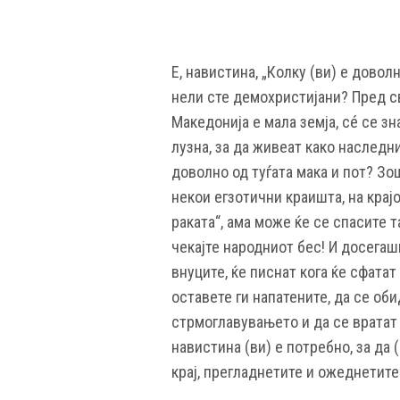
Е, навистина, „Колку (ви) е довол
нели сте демохристијани? Пред св
Македонија е мала земја, сé се зн
лузна, за да живеат како наслед
доволно од туѓата мака и пот? Зо
некои егзотични краишта, на крајо
раката“, ама може ќе се спасите т
чекајте народниот бес! И досегаш
внуците, ќе писнат кога ќе сфатат
оставете ги напатените, да се обид
стрмоглавувањето и да се вратат 
навистина (ви) е потребно, за да 
крај, прегладнетите и ожеднетите