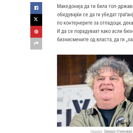
Македонија да ти била топ-држава
обидувајќи се да ги убедат граѓан
по контејнерите за отпадоци, дек
И да се порадуваат како асли биз
бизнисмените од власта, да ги „з
Пишува:
Синиша Станковиќ