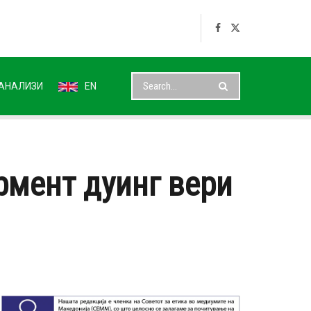
АНАЛИЗИ
EN
рмент дуинг вери