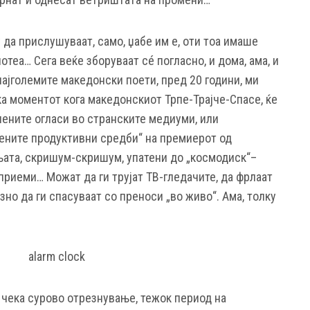
да прислушуваат, само, џабе им е, оти тоа имаше
теа… Сега веќе зборуваат сé погласно, и дома, ама, и
 најголемите македонски поети, пред 20 години, ми
ека моментот кога македонскиот Трпе-Трајче-Спасе, ќе
упените огласи во странските медиуми, или
ените продуктивни средби“ на премиерот од
њата, скришум-скришум, упатени до „космодиск“–
приеми… Можат да ги трујат ТВ-гледачите, да фрлаат
зно да ги спасуваат со преноси „во живо“. Ама, толку
 чека сурово отрезнување, тежок период на