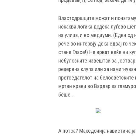
Властодршците можат и понатаму 
некаква логика додека луѓево шепо
на улица, и во медиуми. (Еден од
рече во интервју дека едвај го ч
стане Гласе!) Не врват веќе ни к
небулозните извештаи за „оствар
резервна клупа или за намигнува
претседателот на белосветските 
мртви крави во Вардар за гламуро
беше…
А потоа? Македонија навистина ја