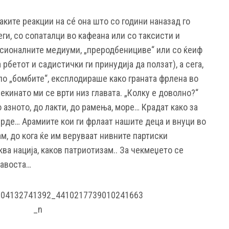
ките реакции на сé она што со години наназад го
еги, со сопаталци во кафеана или со таксисти и
сионалните медиуми, „преродбенициве“ или со ќеиф
 рбетот и садистички ги принудија да ползат), а сега,
по „бомбите“, експлодираше како граната фрлена во
кинато ми се врти низ главата. „Колку е доволно?“
 азното, до лакти, до рамења, море… Крадат како за
ерде… Арамиите кои ги фрлаат нашите деца и внуци во
, до кога ќе им веруваат нивните партиски
ква нација, каков патриотизам.. За чекмеџето се
жавоста…