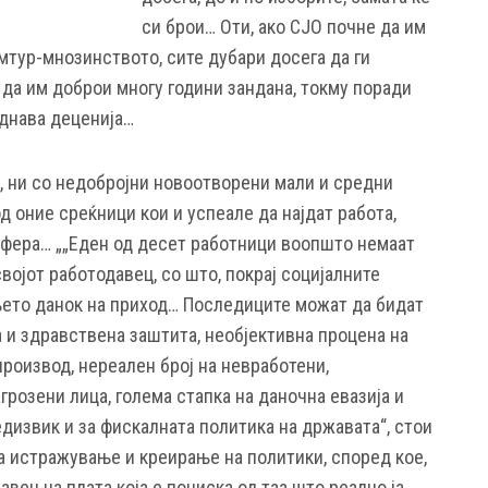
си брои… Оти, ако СЈО почне да им
емтур-мнозинството, сите дубари досега да ги
 да им доброи многу години зандана, токму поради
еднава деценија…
, ни со недобројни новоотворени мали и средни
д оние среќници кои и успеале да најдат работа,
 сфера… „„Еден од десет работници воопшто немаат
војот работодавец, со што, покрај социјалните
њето данок на приход… Последиците можат да бидат
 и здравствена заштита, необјективна процена на
роизвод, нереален број на невработени,
грозени лица, голема стапка на даночна евазија и
дизвик и за фискалната политика на државата“, стои
 истражување и креирање на политики, според кое,
авен на плата која е пониска од таа што реално ја