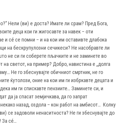
но?“ Нели (ви) е доста? Имате ли срам? Пред Бога,
оите деца кои ги жигосавте за навек – оти
ае и сé се помни – и на кои им оставивте длабока
ници на бескрупулозни сечикеси? Не насобравте ли
што не си ги соберете пљачките и не заминете во
т на светот, на пример? Добро, навистина е „долга
аму… Не го збеснувајте обичниот смртник, не го
ните ќутолози, оние на кои им ги избркавте децата и
 дека им ги спискавте пензиите… Заминете си, и
ат да ја спасат земјичкава, да го запрат
некако назад, оздола – кон работ на амбисот… Колку
(ви) се задоволи ненаситноста? Не ги збеснувајте до
! За сé…