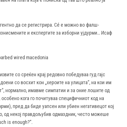
гентно да се регистрира. Сé е можно во фалш-
бизнисмените и експертите за изборни ујдурми… Исаф
мовите со среќен крај редовно победуваа гуд гајс
доени со восхит кон „хероите на улицата“, на кои им
ат“, нормално, имавме симпатии и за оние лошите од
 особено кога го почитуваа специфичниот код на
рми), пред да биде уапсен или убиен негативецот кој
во, од некој правдољубив одмаздник, често можеше
ch is enough?”.