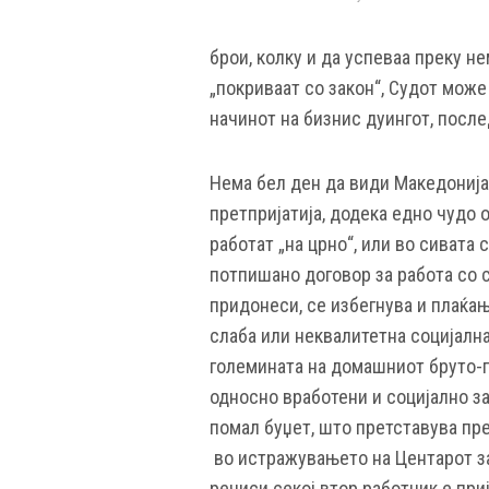
брои, колку и да успеваа преку н
„покриваат со закон“, Судот може
начинот на бизнис дуингот, посл
Нема бел ден да види Македонија
претпријатија, додека едно чудо о
работат „на црно“, или во сивата
потпишано договор за работа со с
придонеси, се избегнува и плаќа
слаба или неквалитетна социјална
големината на домашниот бруто-п
односно вработени и социјално за
помал буџет, што претставува пре
во истражувањето на Центарот за
речиси секој втор работник е приј