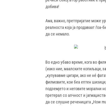
добива!
Ама, важно, претпријатие може ур
реалноста која ја продаваат ѓоа-
да се немало.
Во едно убаво време, кога во фил
(иако ние, маалските копиљаци, за
„купувавме цигари, ако не нé фат
филмовите, кои беа ептен шизици,
подземјето и неговите морални но
претерал со алчност и јагмаџист
да се слушне реченицата „How mu