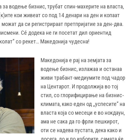
 за водење бизнис, трубат спин-махерите на власта,
(к)ите кои живеат со под 14 денари на ден и копаат
а можат да си регистрираат претпријатие за ден-два.
нисмени. Сé додека не ги посетат дил ориентид
аколат“ со рекет… Македонија чудесна!
Македонија е рај на земјата за
водење бизнис, излажаа и останаа
живи трабант-медиумите под чадор
на Центарот. И продолжија во тој
стил, со глорифицирање на бизнис-
климата, како еден од „успесите“ на
власта која со месеци е во нокдаун,
ама не сака да го фрли пешкирот,
оти се надева пустата, дека како и
досега, до и по изборите, самата ќе