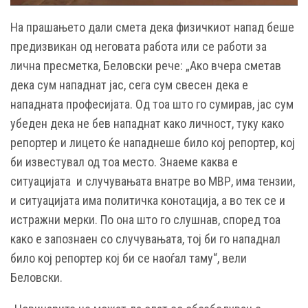
На прашањето дали смета дека физичкиот напад беше
предизвикан од неговата работа или се работи за
лична пресметка, Белoвски рече: „Ако вчера сметав
дека сум нападнат јас, сега сум свесен дека е
нападната професијата. Од тоа што го сумирав, јас сум
убеден дека не бев нападнат како личност, туку како
репортер и лицето ќе нападнеше било кој репортер, кој
би известувал од тоа место. Знаеме каква е
ситуацијата и случувањата внатре во МВР, има тензии,
и ситуацијата има политичка конотација, а во тек се и
истражни мерки. По она што го слушнав, според тоа
како е запознаен со случувањата, тој би го нападнал
било кој репортер кој би се наоѓал таму“, вели
Беловски.