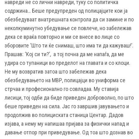
навреди не со лични навреди, туку со политичка
содржина… Беше предупреден од полицајците кои ја
обезбедуваат внатрешната контрола да си замине и по
неколкуминутно убедување се повлече, но забележав
дека се враќа повторно и ми се внесе во лице со
зборовите ‘Што ти ќе снимаш, што има ти да кажуваш!’.
Прашав: ‘Кој си ти?’, а тој почна да ме напаѓа, да ме
удира со тупаници во пределот на главата и со клоци.
Не му возвратив затоа што забележав дека
обезбедувањето на МВР, полицајци во униформа се
стрчаа и професионално го совладаа. Му ставија
лисици, тој одби да биде приведен доброволно, по што
беше приведен на сила. Јас го завршив јавувањето и
продолжив во полициската станица Центар. Дадов
изјава, а нему му напишаа пријава за физички напад и
давање отпор при приведување. Од тоа што дознав во