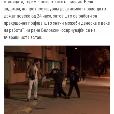
станицата, тој им е познат како насилник. Беше
задржан, но претпоставувам дека немаат право да го
држат повеќе од 24 часа, затоа што се работи за
прекршочна пријава, што значи можеби денеска е веќе
на работа“, ни рече Белoвски, осврнувајќи се на
вчерашниот настан.