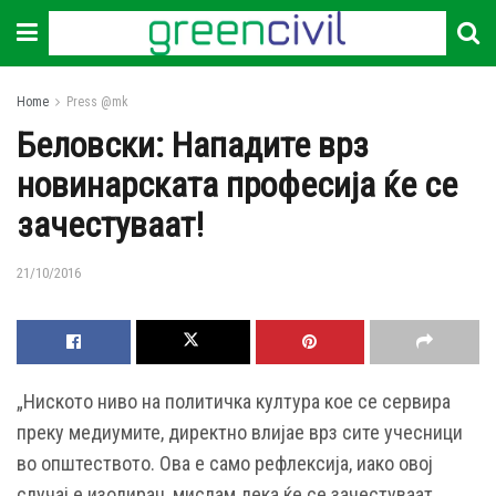
Home
Press @mk
Белoвски: Нападите врз
новинарската професија ќе се
зачестуваат!
21/10/2016
„Ниското ниво на политичка култура кое се сервира
преку медиумите, директно влијае врз сите учесници
во општеството. Ова е само рефлексија, иако овој
случај е изолиран, мислам дека ќе се зачестуваат