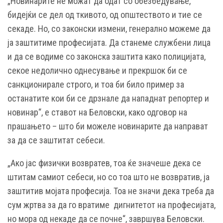
„Новинарите не можат да одат со обезбедување,
бидејќи се дел од ткивото, од општеството и тие се
секаде. Но, со законски измени, генерално можеме да
ја заштитиме професијата. Да станеме службени лица
и да се водиме со законска заштита како полицијата,
секое недолично однесување и прекршок би се
санкционирале строго, и тоа би било пример за
останатите кои би се дрзнале да нападнат репортер и
новинар“, е ставот на Белoвски, како одговор на
прашањето – што би можеле новинарите да направат
за да се заштитат себеси.
„Ако јас физички возвратев, тоа ќе значеше дека се
штитам самиот себеси, но со тоа што не возвратив, ја
заштитив мојата професија. Тоа не значи дека треба да
сум жртва за да го вратиме дигнитетот на професијата,
но мора од некаде да се почне“, завршува Белoвски.