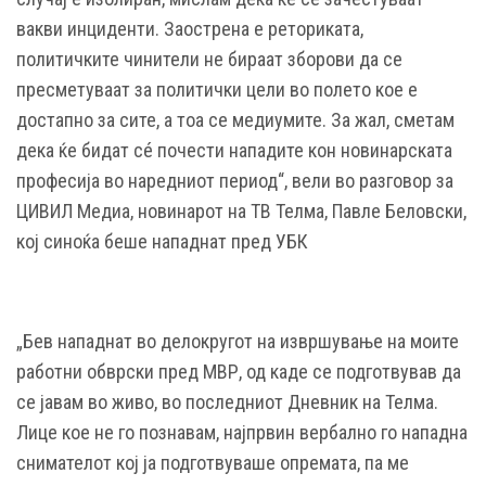
вакви инциденти. Заострена е реториката,
политичките чинители не бираат зборови да се
пресметуваат за политички цели во полето кое е
достапно за сите, а тоа се медиумите. За жал, сметам
дека ќе бидат сé почести нападите кон новинарската
професија во наредниот период“, вели во разговор за
ЦИВИЛ Медиа, новинарот на ТВ Телма, Павле Белoвски,
кој синоќа беше нападнат пред УБК
„Бев нападнат во делокругот на извршување на моите
работни обврски пред МВР, од каде се подготвував да
се јавам во живо, во последниот Дневник на Телма.
Лице кое не го познавам, најпрвин вербално го нападна
снимателот кој ја подготвуваше опремата, па ме