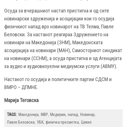
Осуда за вчерашниот настап пристигна и од сите
новинарски здруженија и асоцијации кои го осудија
физичкиот напад врз новинарот на ТВ Телма, Павле
Беловски. За настанот реагираа Здружението на
новинари на Македонија (ЗНМ), Македонската
асоцијација на новинари (МАН), Самостојниот синдикат
на новинари (ССНМ), а осуда пристигна и од Агенцијата
за аудио и аудиовизуелни медиумски услуги (АВМУ).
Настанот го осудија и политичките партии СДСМ и
ВМРО – ДПМНЕ.
Марија Теговска
TAGS:
Македонија
МВР
Медиуми
напад
Новинар
Павле Беловски
УБК
физичка пресметка
Цивил