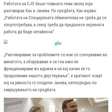
Работата на СЈО беше главната тема околу која
разговараа Хан и Јанева. По средбата, Хан изјави:
„Работата на Специјалната обвинителка не треба да се
злоупотребува, а секој треба да придонесе нејзината
работа да биде независна“.
„Разговаравме за проблемите со кои се соочувавме во
минатото, а зборувавме и за тоа како ќе
функционираме во иднина и на кој начин ќе го
продолжиме нашето дејствување“, е краткиот осврт
кој за јавноста го сподели Јанева, непосредно по
завршувањето на средбата.