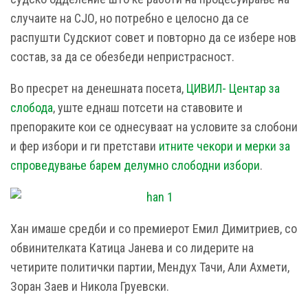
случаите на СЈО, но потребно е целосно да се
распушти Судскиот совет и повторно да се избере нов
состав, за да се обезбеди непристрасност.
Во пресрет на денешната посета,
ЦИВИЛ- Центар за
слобода
, уште еднаш потсети на ставовите и
препораките кои се однесуваат на условите за слобони
и фер избори и ги претстави
итните чекори и мерки за
спроведување барем делумно слободни избори
.
Хан имаше средби и со премиерот Емил Димитриев, со
обвинителката Катица Јанева и со лидерите на
четирите политички партии, Мендух Тачи, Али Ахмети,
Зоран Заев и Никола Груевски.