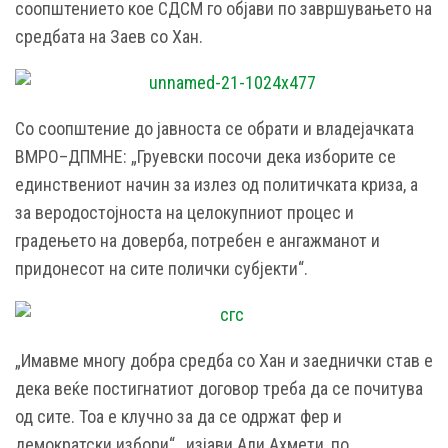
соопштението кое СДСМ го објави по завршувањето на
средбата на Заев со Хан.
Со соопштение до јавноста се обрати и владејачката
ВМРО–ДПМНЕ: „Груевски посочи дека изборите се
единствениот начин за излез од политичката криза, а
за веродостојноста на целокупниот процес и
градењето на доверба, потребен е ангажманот и
придонесот на сите полички субјекти“.
„Имавме многу добра средба со Хан и заеднички став е
дека веќе постигнатиот договор треба да се почитува
од сите. Тоа е клучно за да се одржат фер и
демократски избори“, изјави Али Ахмети, по