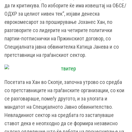
да ги критикува. По изборите ќе има извештај на ОБСЕ/
ОДХР за целиот нивен тек“, изјави денеска
еврокомесарот за проширување Јоханес Хан, по
разговорите со лидерите на четирите политички
партии-потписнички на Пржинскиот договор, со
Специјалната јавна обвинителка Катица Јанева и со
претставници на граѓанскиот сектор.
Посетата на Хан во Скопје, започна утрово со средба
со претставниците на граѓанските организации, со кои
се разговараше, помеѓу другото, и за улогата и
мандатот на Специјалното Јавно обвинителство.
Невладиниот сектор на средбата го застапуваше
ставот дека е неопходно да се формира независно
судско одделение што ќе работи на процесуирање на