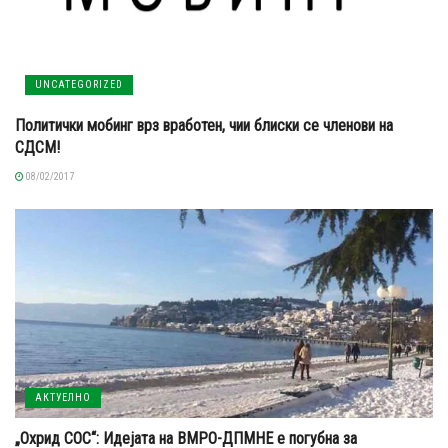
UNCATEGORIZED
Политички мобинг врз вработен, чии блиски се членови на
СДСМ!
08/02/2017
АКТУЕЛНО
„Охрид СОС“: Идејата на ВМРО-ДПМНЕ е погубна за