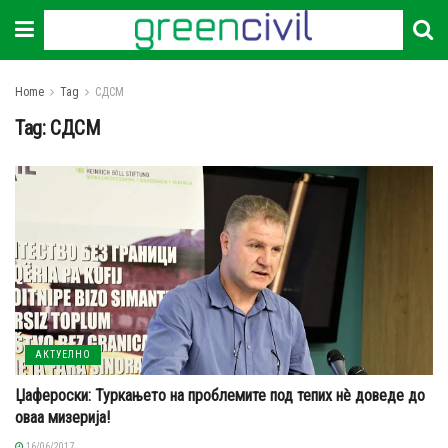
Home
Tag
СДСМ
Tag:
СДСМ
АКТУЕЛНО
Џафероски: Туркањето на проблемите под тепих нè доведе до
оваа мизерија!
16/06/2017