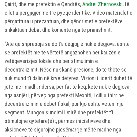
Çairit, dhe me prefektin e Qendrës,
Andrej Zhernovski
, të
cilët u përgjigjën në tre pyetje identike. Video materialet e
përgatitura u prezantuan, dhe qëndrimet e prefektëve
shkaktuan debat dhe komente nga të pranishmit.
“Atë që shpresoja se do t’a dëgjoj, e nuk e dëgjova, është
se prefektët me të vërtetë angazhohen për kauzën e
vetëqeverisjes lokale dhe për stimulimin e
decentralizimit. Nëse nuk kanë presione, do të thotë se
nuk mund t’i dalin në krye detyrës. Vizioni i liderit duhet të
jetë më i madh, ndërsa, për fat të keq, këtë nuk e dëgjova
nga asnjëri, përveç nga prefekti Mexhiti, i cili u thirr në
decentralizimin e dobët fiskal, por kjo është vetëm një
segment. Mungon sundimi i mirë dhe prefektët t’i
stimulojnë qytetare(ë)t, përmes iniciativave dhe
aksioneve të sigurojnë pjesëmarrje më të madhe nga