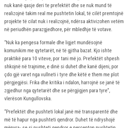
nuk kanë qasje deri te prefektët dhe se nuk mund të
realizojnë takim real me pushtetin lokal, të cilët premtojnë
projekte të cilat nuk i realizojnë, ndërsa aktivizohen vetëm
në periudhën parazgjedhore, për mbledhje të votave.
“Nuk ka pengesa formale dhe ligjet mundësojnë
komunikim me qytetarët, në të gjitha bazat. Kjo ishte
praktikë para 10 viteve, por tani më jo. Prefektët shpesh
shkojnë në trajnime, e dinë si duhet dhe kanë dijeni, por
çdo gjë varet nga vullneti i tyre dhe këtë e them me plot
përgjegjësi. Frika dhe kritika i ndalon, harrojnë se janë të
zgjedhur nga qytetarët dhe se përgjigjen para tyre”,
vlerëson Kungullovska.
“Prefektët dhe pushteti lokal janë më transparentë dhe
më të hapur nga pushteti qendror. Duhet të ndryshojë
mënyra- se si pushteti qendror e percepton pushtetin