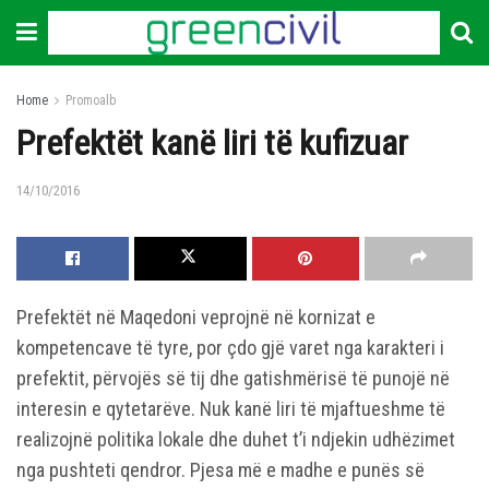
Home
Promoalb
Prefektët kanë liri të kufizuar
14/10/2016
Prefektët në Maqedoni veprojnë në kornizat e
kompetencave të tyre, por çdo gjë varet nga karakteri i
prefektit, përvojës së tij dhe gatishmërisë të punojë në
interesin e qytetarëve. Nuk kanë liri të mjaftueshme të
realizojnë politika lokale dhe duhet t’i ndjekin udhëzimet
nga pushteti qendror. Pjesa më e madhe e punës së