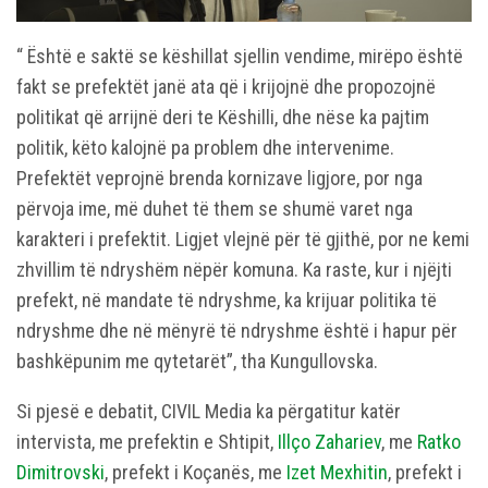
“ Është e saktë se këshillat sjellin vendime, mirëpo është
fakt se prefektët janë ata që i krijojnë dhe propozojnë
politikat që arrijnë deri te Këshilli, dhe nëse ka pajtim
politik, këto kalojnë pa problem dhe intervenime.
Prefektët veprojnë brenda kornizave ligjore, por nga
përvoja ime, më duhet të them se shumë varet nga
karakteri i prefektit. Ligjet vlejnë për të gjithë, por ne kemi
zhvillim të ndryshëm nëpër komuna. Ka raste, kur i njëjti
prefekt, në mandate të ndryshme, ka krijuar politika të
ndryshme dhe në mënyrë të ndryshme është i hapur për
bashkëpunim me qytetarët”, tha Kungullovska.
Si pjesë e debatit, CIVIL Media ka përgatitur katër
intervista, me prefektin e Shtipit,
Illço Zahariev
, me
Ratko
Dimitrovski
, prefekt i Koçanës, me
Izet Mexhitin
, prefekt i