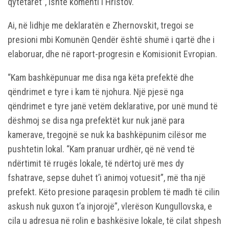
qytetarët”, ishte komenti i Hristov.
Ai, në lidhje me deklaratën e Zhernovskit, tregoi se
presioni mbi Komunën Qendër është shumë i qartë dhe i
elaboruar, dhe në raport-progresin e Komisionit Evropian.
“Kam bashkëpunuar me disa nga këta prefektë dhe
qëndrimet e tyre i kam të njohura. Një pjesë nga
qëndrimet e tyre janë vetëm deklarative, por unë mund të
dëshmoj se disa nga prefektët kur nuk janë para
kamerave, tregojnë se nuk ka bashkëpunim cilësor me
pushtetin lokal. “Kam pranuar urdhër, që në vend të
ndërtimit të rrugës lokale, të ndërtoj urë mes dy
fshatrave, sepse duhet t’i animoj votuesit”, më tha një
prefekt. Këto presione paraqesin problem të madh të cilin
askush nuk guxon t’a injorojë”, vlerëson Kungullovska, e
cila u adresua në rolin e bashkësive lokale, të cilat shpesh