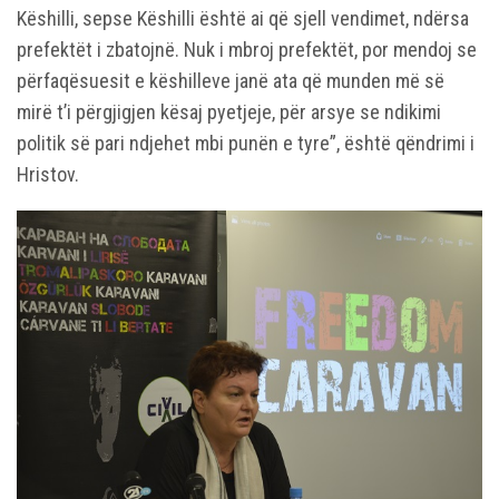
Këshilli, sepse Këshilli është ai që sjell vendimet, ndërsa
prefektët i zbatojnë. Nuk i mbroj prefektët, por mendoj se
përfaqësuesit e këshilleve janë ata që munden më së
mirë t’i përgjigjen kësaj pyetjeje, për arsye se ndikimi
politik së pari ndjehet mbi punën e tyre”, është qëndrimi i
Hristov.