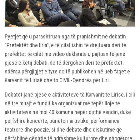
Pyetjet që u parashtruan nga të pranishmit në debatin
“Prefektët dhe liria”, e të cilat ishin të drejtuara deri te
prefektët të cilët me video deklarata u pajtuan të jenë
pjesë e këtij debati, do të dërgohen deri te prefektët,
ndërsa përgjigjet e tyre do të publikohen në ueb faqet e
Karvanit të Lirisë dhe to CIVIL-Qendrës për Liri.
Debatet janë pjesë e aktiviteteve të Karvanit të Lirisë, i cili
në tre muajt e fundit ka organizuar më tepër lloje të
aktiviteteve në mbi 40 komuna nëpër gjithë vendin, duke
përfshirë koncerte, punëtori artistike, performanca
teatrore dhe poezie, si dhe debate dhe diskutime që
përfshijnë çështje të ndryshme kulturore dhe shoqërore