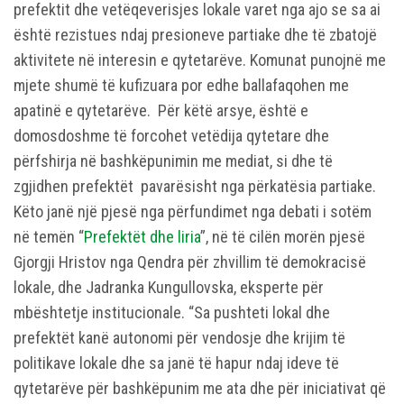
prefektit dhe vetëqeverisjes lokale varet nga ajo se sa ai
është rezistues ndaj presioneve partiake dhe të zbatojë
aktivitete në interesin e qytetarëve. Komunat punojnë me
mjete shumë të kufizuara por edhe ballafaqohen me
apatinë e qytetarëve.
Për këtë arsye, është e
domosdoshme të forcohet vetëdija qytetare dhe
përfshirja në bashkëpunimin me mediat, si dhe të
zgjidhen prefektët pavarësisht nga përkatësia partiake.
Këto janë një pjesë nga përfundimet nga debati i sotëm
në temën “
Prefektët dhe liria
”, në të cilën morën pjesë
Gjorgji Hristov nga Qendra për zhvillim të demokracisë
lokale, dhe Jadranka Kungullovska, eksperte për
mbështetje institucionale. “Sa pushteti lokal dhe
prefektët kanë autonomi për vendosje dhe krijim të
politikave lokale dhe sa janë të hapur ndaj ideve të
qytetarëve për bashkëpunim me ata dhe për iniciativat që