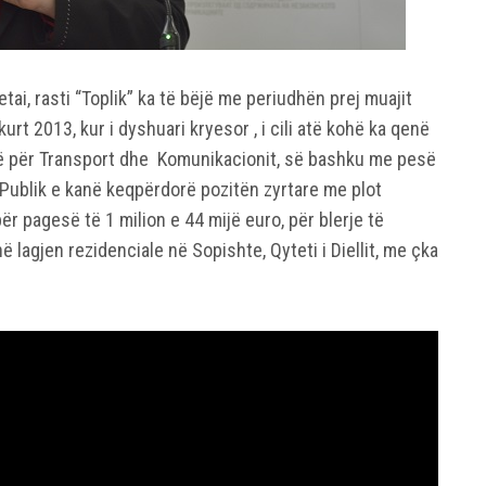
tai, rasti “Toplik” ka të bëjë me periudhën prej muajit
urt 2013, kur i dyshuari kryesor , i cili atë kohë ka qenë
ë për Transport dhe Komunikacionit, së bashku me pesë
 Publik e kanë keqpërdorë pozitën zyrtare me plot
r pagesë të 1 milion e 44 mijë euro, për blerje të
ë lagjen rezidenciale në Sopishte, Qyteti i Diellit, me çka