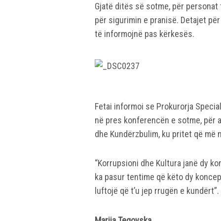
Gjatë ditës së sotme, për personat t
për sigurimin e pranisë. Detajet pë
të informojnë pas kërkesës.
Fetai informoi se Prokurorja Specia
në pres konferencën e sotme, për a
dhe Kundërzbulim, ku pritet që më n
“Korrupsioni dhe Kultura janë dy k
ka pasur tentime që këto dy koncep
luftojë që t’u jep rrugën e kundërt”.
Marija Tegovska