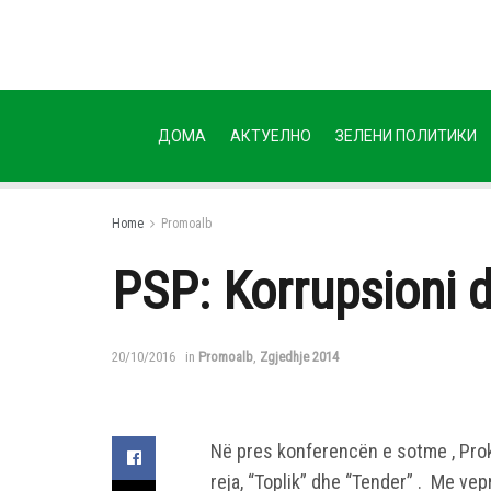
ДОМА
АКТУЕЛНО
ЗЕЛЕНИ ПОЛИТИКИ
Home
Promoalb
PSP: Korrupsioni 
20/10/2016
in
Promoalb
,
Zgjedhje 2014
Në pres konferencën e sotme , Prok
reja, “Toplik” dhe “Tender” . Me ve