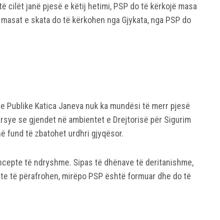
ë cilët janë pjesë e këtij hetimi, PSP do të kërkojë masa
r masat e skata do të kërkohen nga Gjykata, nga PSP do
le Publike Katica Janeva nuk ka mundësi të merr pjesë
rsye se gjendet në ambientet e Drejtorisë për Sigurim
ë fund të zbatohet urdhri gjyqësor.
oncepte të ndryshme. Sipas të dhënave të deritanishme,
te të përafrohen, mirëpo PSP është formuar dhe do të