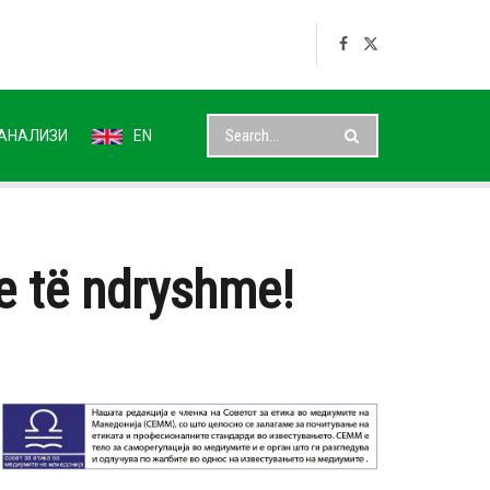
АНАЛИЗИ
EN
e të ndryshme!