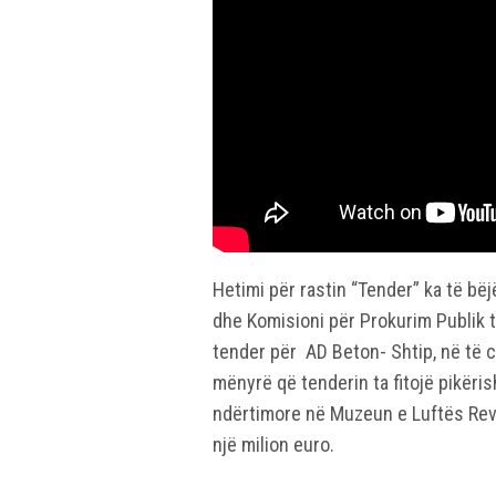
Hetimi për rastin “Tender” ka të bë
dhe Komisioni për Prokurim Publik t
tender për AD Beton- Shtip, në të c
mënyrë që tenderin ta fitojë pikër
ndërtimore në Muzeun e Luftës Rev
një milion euro.