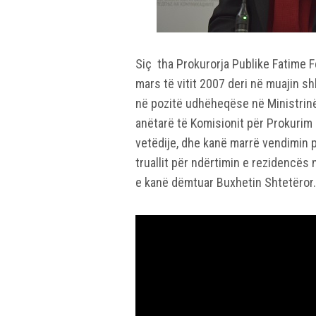
Siç tha Prokurorja Publike Fatime Fe
mars të vitit 2007 deri në muajin shk
në pozitë udhëheqëse në Ministrin
anëtarë të Komisionit për Prokurim
vetëdije, dhe kanë marrë vendimin pë
truallit për ndërtimin e rezidencës n
e kanë dëmtuar Buxhetin Shtetëror.