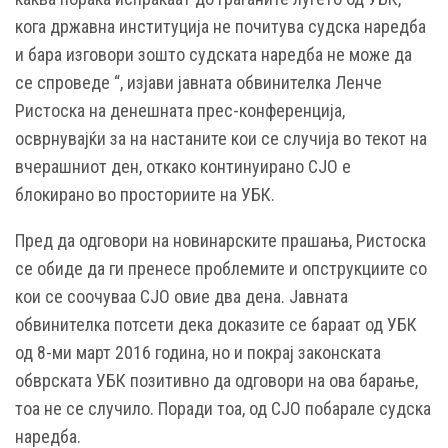
кога државна институција не почитува судска наредба
и бара изговори зошто судската наредба не може да
се спроведе “, изјави јавната обвинителка Ленче
Ристоска на денешната прес-конференција,
осврнувајќи за на настаните кои се случија во текот на
вчерашниот ден, откако континуирано СЈО е
блокирано во просториите на УБК.
Пред да одговори на новинарските прашања, Ристоска
се обиде да ги пренесе проблемите и опструкциите со
кои се соочуваа СЈО овие два дена. Јавната
обвинителка потсети дека доказите се бараат од УБК
од 8-ми март 2016 година, но и покрај законската
обврската УБК позитивно да одговори на ова барање,
тоа не се случило. Поради тоа, од СЈО побарале судска
наредба.