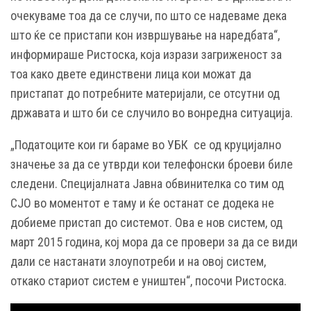
очекуваме тоа да се случи, по што се надеваме дека
што ќе се пристапи кон извршување на наредбата“,
информираше Ристоска, која изрази загриженост за
тоа како двете единствени лица кои можат да
пристапат до потребните материјали, се отсутни од
државата и што би се случило во вонредна ситуација.
„Податоците кои ги бараме во УБК се од круцијално
значење за да се утврди кои телефонски броеви биле
следени. Специјалната Јавна обвинителка со тим од
СЈО во моментот е таму и ќе останат се додека не
добиеме пристап до системот. Ова е нов систем, од
март 2015 година, кој мора да се провери за да се види
дали се настанати злоупотреби и на овој систем,
откако стариот систем е уништен“, посочи Ристоска.