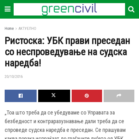
Home
АКТУЕЛНО
Ристоска: УБК прави преседан
со неспроведување на судска
наредба!
20/10/2016
„Тоа што треба да се убедуваме со Управата за
безбедност и контраразузнавање дали треба да се
спроведе судска наредба е преседан. Се прашувам
каква порака испраќаат до граѓаните луѓето од УБК,