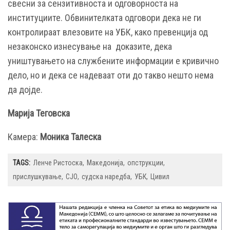
свесни за сензитивноста и одговорноста на
институциите. Обвинителката одговори дека не ги
контролираат влезовите на УБК, како превенција од
незаконско изнесување на доказите, дека
уништувањето на службените информации е кривично
дело, но и дека се надеваат оти до такво нешто нема
да дојде.
Марија Теговска
Камера:
Моника Талеска
TAGS:
Ленче Ристоска
Македонија
опструкции
прислушкување
СЈО
судска наредба
УБК
Цивил