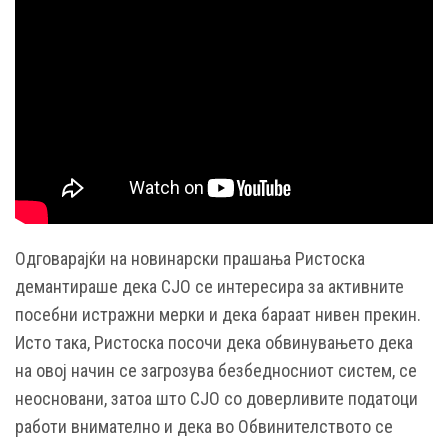
Одговарајќи на новинарски прашања Ристоска
демантираше дека СЈО се интересира за активните
посебни истражни мерки и дека бараат нивен прекин.
Исто така, Ристоска посочи дека обвинувањето дека
на овој начин се загрозува безбедносниот систем, се
неосновани, затоа што СЈО со доверливите податоци
работи внимателно и дека во Обвинителството се