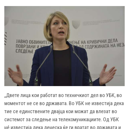
„Двете лица кои работат во техничкиот дел во УБК, во
моментот не се во државата. Во УБК не известија дека
тие се единствените двајца кои можат да влезат во
системот за следење на телекомуникациите. Од УБК
нé известија дека денеска ќе ги вратат во државата и