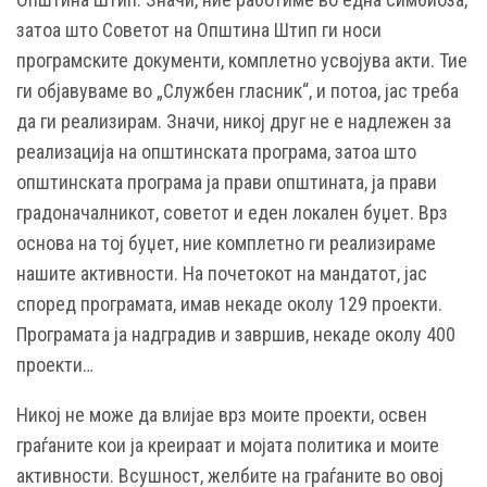
затоа што Советот на Општина Штип ги носи
програмските документи, комплетно усвојува акти. Тие
ги објавуваме во „Службен гласник“, и потоа, јас треба
да ги реализирам. Значи, никој друг не е надлежен за
реализација на општинската програма, затоа што
општинската програма ја прави општината, ја прави
градоначалникот, советот и еден локален буџет. Врз
основа на тој буџет, ние комплетно ги реализираме
нашите активности. На почетокот на мандатот, јас
според програмата, имав некаде околу 129 проекти.
Програмата ја надградив и завршив, некаде околу 400
проекти…
Никој не може да влијае врз моите проекти, освен
граѓаните кои ја креираат и мојата политика и моите
активности. Всушност, желбите на граѓаните во овој