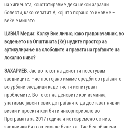
на хигиената, констатиравме дека некои заразни
болести, како хепатит А, којшто порано го имавме –
веќе е минато.
ЦИВИЛ Медиа: Колку Вие лично, како градоначалник, во
водењето на Општината (ќе) нудите простор за
артикулирање на слободите и правата на граѓаните на
локално ниво?
ЗАХАРИЕВ
: Јас во текот на денот ги посетувам
заедниците. Ние постојано имаме средби со граѓаните
во урбани заедници каде тие ги испитуваат
проблемите. Во текот на деновите кои изминаа,
упативме јавен повик до граѓаните да достават нивни
визии и проекти кои би ги инкорпорирале во
Програмата за 2017 година и истовремено со нив,
заеднички би го креирале буџетот. Тие беа објавени