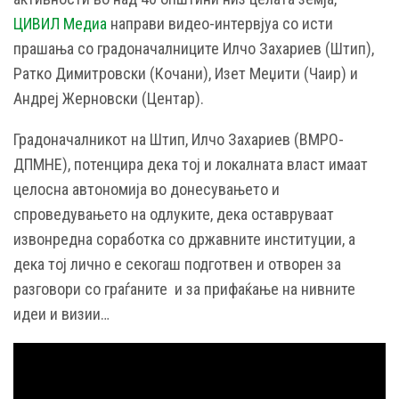
ЦИВИЛ Медиа
направи видео-интервјуа со исти
прашања со градоначалниците Илчо Захариев (Штип),
Ратко Димитровски (Кочани), Изет Меџити (Чаир) и
Андреј Жерновски (Центар).
Градоначалникот на Штип, Илчо Захариев (ВМРО-
ДПМНЕ), потенцира дека тој и локалната власт имаат
целосна автономија во донесувањето и
спроведувањето на одлуките, дека оставруваат
извонредна соработка со државните институции, а
дека тој лично е секогаш подготвен и отворен за
разговори со граѓаните и за прифаќање на нивните
идеи и визии…