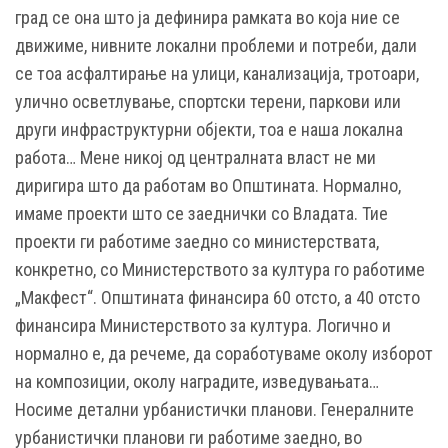
град се она што ја дефинира рамката во која ние се
движиме, нивните локални проблеми и потреби, дали
се тоа асфалтирање на улици, канализација, тротоари,
улично осветлување, спортски терени, паркови или
други инфраструктурни објекти, тоа е наша локална
работа… Мене никој од централната власт не ми
диригира што да работам во Општината. Нормално,
имаме проекти што се заеднички со Владата. Тие
проекти ги работиме заедно со министерствата,
конкретно, со Министерството за култура го работиме
„Макфест“. Општината финансира 60 отсто, а 40 отсто
финансира Министерството за култура. Логично и
нормално е, да речеме, да соработуваме околу изборот
на композиции, околу наградите, изведувањата…
Носиме детални урбанистички планови. Генералните
урбанистички планови ги работиме заедно, во