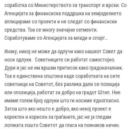
соработка со Министерството за транспорт и врски. Со
Агенцијата за финансиска поддршка на земјоделието
аплицираме со проекти и не следат со финансиски
средства. Тоа се многу значајни сегменти.
Соработуваме со Агенцијата за млади и спорт…
Инаку, никој не може да одлучи како нашиот Совет да
носи одлуки. Советниците си работат самостојно.
Дури и јас не им вршам притисок како градоначалник.
Тоа е единствена општина каде соработката на сите
советници на Советот, без разлика дали се позиција
или опозиција, работат за добро на градот Штип. Ние
имаме голем број одлуки што ги носиме едногласно.
Затоа што ако нешто е добро, ако некој проект е
коректен и корисен за граѓаните, јас не ја гледам
логиката зошто Советот да гласа на поинаков начин.