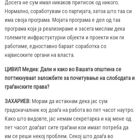
Досега не сум имал никаков притисок од никого.
Нормално, соработувам со партијата, затоа што таа си
има своја програма. Мојата програма е дел од таа
програма која ја реализираме и засега мислам дека
големите инфрастуктурни објекти и проекти кои ги
работиме, едноставно бараат соработка со
највисоките органи на власта.
ЦИВИЛ Медиа: Дали и како во Вашата општина се
поттикнуваат заложбите за почитување на слободата и
граѓанските права?
ЗАХАРИЕВ:
Морам да истакнам дека јас сум
градоначалник кој доаѓа на работа во пет часот наутро.
Како што видовте, јас немам секретарка и кај мене од
пет часот доаѓаат сите граѓани кои имаат потреба да
им се реши некој проблем. Секој што доаѓа во