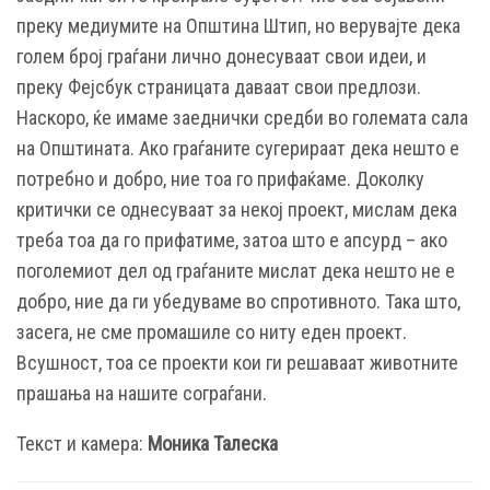
преку медиумите на Општина Штип, но верувајте дека
голем број граѓани лично донесуваат свои идеи, и
преку Фејсбук страницата даваат свои предлози.
Наскоро, ќе имаме заеднички средби во големата сала
на Општината. Ако граѓаните сугерираат дека нешто е
потребно и добро, ние тоа го прифаќаме. Доколку
критички се однесуваат за некој проект, мислам дека
треба тоа да го прифатиме, затоа што е апсурд – ако
поголемиот дел од граѓаните мислат дека нешто не е
добро, ние да ги убедуваме во спротивното. Така што,
засега, не сме промашиле со ниту еден проект.
Всушност, тоа се проекти кои ги решаваат животните
прашања на нашите сограѓани.
Текст и камера:
Моника Талеска