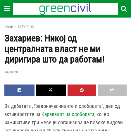
Home
АКТУЕЛНО
Захариев: Никој од
централната власт не ми
диригира што да работам!
14/10/2016
За дебатата „Градоначалниците и слободата“, дел од
активностите на
Караванот на слободата
, кој во
изминативе три месеци организираше повеќе видови
активности во над 40 општини низ целата земја,