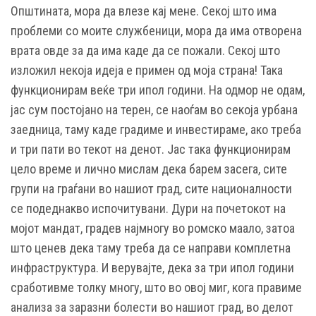
Општината, мора да влезе кај мене. Секој што има
проблеми со моите службеници, мора да има отворена
врата овде за да има каде да се пожали. Секој што
изложил некоја идеја е примен од моја страна! Така
функционирам веќе три ипол години. На одмор не одам,
јас сум постојано на терен, се наоѓам во секоја урбана
заедница, таму каде градиме и инвестираме, ако треба
и три пати во текот на денот. Јас така функционирам
цело време и лично мислам дека барем засега, сите
групи на граѓани во нашиот град, сите националности
се подеднакво испочитувани. Дури на почетокот на
мојот мандат, градев најмногу во ромско маало, затоа
што ценев дека таму треба да се направи комплетна
инфраструктура. И верувајте, дека за три ипол години
сработивме толку многу, што во овој миг, кога правиме
анализа за заразни болести во нашиот град, во делот