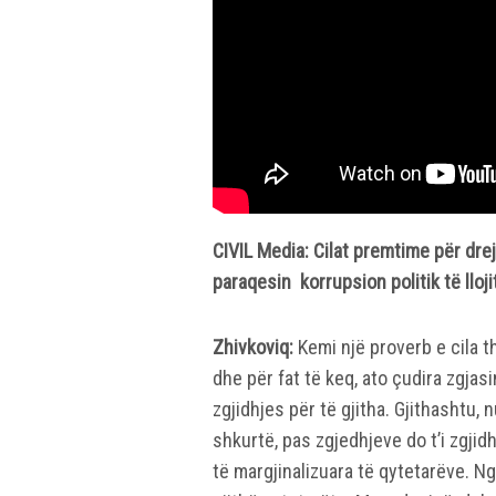
CIVIL Media: Cilat premtime për drej
paraqesin korrupsion politik të lloji
Zhivkoviq:
Kemi një proverb e cila th
dhe për fat të keq, ato çudira zgjasi
zgjidhjes për të gjitha. Gjithashtu,
shkurtë, pas zgjedhjeve do t’i zgjid
të margjinalizuara të qytetarëve. N