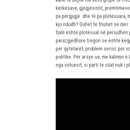
kërkesave, gjegjësisht, premtimeve
pa përgjigje dhe të pa plotësuara, 
kjo ndodh? Duhet të thuhet se deri t
fjalë është plotësuar në periudhën
parazgjedhore tregon se është keqp
për qytetarët, problem serioz për vo
politike. Për arsye se, me kalimin e
nga votuesit, si parti të cilat nuk i