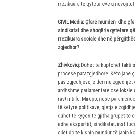
rrezikuara të qytetarëve u nevojitet
CIVIL Media: Çfarë munden dhe çfarë 
sindikatat dhe shoqëria qytetare që
rrezikuara sociale dhe në përgjithës
zgjedhor?
Zhivkoviq:
Duhet të kuptohet fakti 
procese parazgjedhore. Këto janë çë
pas zgjedhjeve, e deri në zgjedhje
ardhshme parlamentare ose lokale do
rasti i tillë. Mirëpo, nëse paramendo
të këtyre politikave, gjetja e zgjidh
duhet të kyçen të gjitha grupet të c
edhe ekspertët, sindikatat, institu
cilët do të kishin mundur të japin k