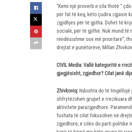
“Kemi një proverb e cila thotë “ çdo 
për fat të keq, këto çudira zgjasin k
zgjidhjes për të gjitha. Duhet të kri
sociale, për të gjithë. Nuk mund të
rëndësishme ose më prioritare”, tho
drejtat e punëtorëve, Millan Zhivkov
CIVIL Media: Vallë kategoritë e rre
gjegjësisht, zgjedhor? Cilat janë dij
Zhivkoviq:
Ndoshta do të tingëllojë 
shfrytëzohen grupet e rrezikuara d
aktivitete parazgjedhore. Paramend
fushata të cilat fokusohen në drejtë
zgjedhore, e cilës do parti politike
kanë të bëjnë me këto grupe të rrez