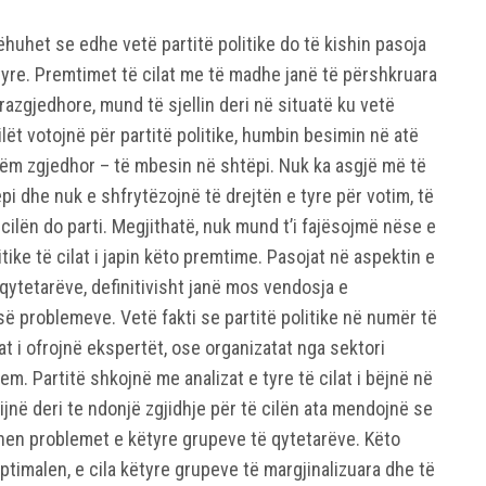
ëhuhet se edhe vetë partitë politike do të kishin pasoja
tyre. Premtimet të cilat me të madhe janë të përshkruara
razgjedhore, mund të sjellin deri në situatë ku vetë
ilët votojnë për partitë politike, humbin besimin në atë
hshëm zgjedhor – të mbesin në shtëpi. Nuk ka asgjë më të
i dhe nuk e shfrytëzojnë të drejtën e tyre për votim, të
cilën do parti. Megjithatë, nuk mund t’i fajësojmë nëse e
ike të cilat i japin këto premtime. Pasojat në aspektin e
qytetarëve, definitivisht janë mos vendosja e
së problemeve. Vetë fakti se partitë politike në numër të
at i ofrojnë ekspertët, ose organizatat nga sektori
em. Partitë shkojnë me analizat e tyre të cilat i bëjnë në
ijnë deri te ndonjë zgjidhje për të cilën ata mendojnë se
dhen problemet e këtyre grupeve të qytetarëve. Këto
ptimalen, e cila këtyre grupeve të margjinalizuara dhe të