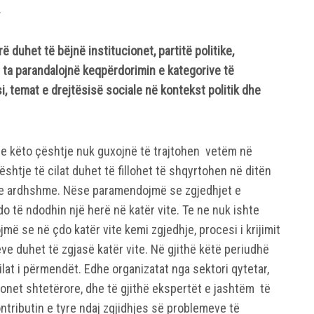
.
duhet të bëjnë institucionet, partitë politike,
 ta parandalojnë keqpërdorimin e kategorive të
i, temat e drejtësisë sociale në kontekst politik dhe
se këto çështje nuk guxojnë të trajtohen vetëm në
shtje të cilat duhet të fillohet të shqyrtohen në ditën
t e ardhshme. Nëse paramendojmë se zgjedhjet e
 të ndodhin një herë në katër vite. Te ne nuk ishte
jmë se në çdo katër vite kemi zgjedhje, procesi i krijimit
jeve duhet të zgjasë katër vite. Në gjithë këtë periudhë
ilat i përmendët. Edhe organizatat nga sektori qytetar,
cionet shtetërore, dhe të gjithë ekspertët e jashtëm të
ontributin e tyre ndaj zgjidhjes së problemeve të