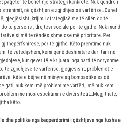
t patjetër të bëhet një strategji konkrete. Nuk qëndron
 strehimit, në çështjen e zgjidhjes së varfërise…Duhet
ë, gjegjësisht, krijim i strategjisë me të cilën do të
, do të përsëris , drejtësi sociale për të gjithë. Nuk mund
etarëve si më të rëndësishme ose më prioritare. Për
gjithëpërfshirëse, për të gjithë. Këto premtime nuk
jemi të vetëdijshëm, kemi qenë dëshmitarë deri tani në
gjedhjeve, kur qeveritë e krijuara nga parti të ndryshme
e të zgjidhjeve të varfërisë, gjegjësisht, problemet e
tarëve. Këtë e bëjnë në mënyrë aq bombastike sa që
se gati, nuk kemi më problem me varfëri, më nuk kemi
problem me mosrespektimin e diversitetit…Megjithatë,
itha këto.
ale dhe politike nga keqpërdorimi i çështjeve nga fusha e