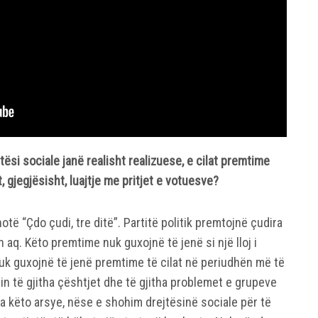
tësi sociale janë realisht realizuese, e cilat premtime
t, gjegjësisht, luajtje me pritjet e votuesve?
otë “Çdo çudi, tre ditë”. Partitë politik premtojnë çudira
n aq. Këto premtime nuk guxojnë të jenë si një lloj i
 nuk guxojnë të jenë premtime të cilat në periudhën më të
hin të gjitha çështjet dhe të gjitha problemet e grupeve
ga këto arsye, nëse e shohim drejtësinë sociale për të