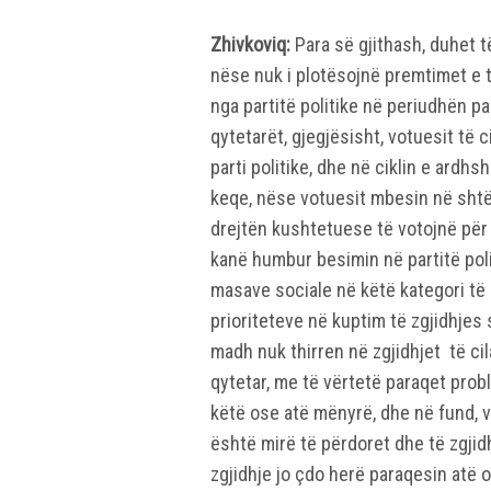
Zhivkoviq:
Para së gjithash, duhet t
nëse nuk i plotësojnë premtimet e 
nga partitë politike në periudhën pa
qytetarët, gjegjësisht, votuesit të c
parti politike, dhe në ciklin e ard
keqe, nëse votuesit mbesin në shtëp
drejtën kushtetuese të votojnë për 
kanë humbur besimin në partitë polit
masave sociale në këtë kategori të 
prioriteteve në kuptim të zgjidhjes 
madh nuk thirren në zgjidhjet të cil
qytetar, me të vërtetë paraqet probl
këtë ose atë mënyrë, dhe në fund, v
është mirë të përdoret dhe të zgji
zgjidhje jo çdo herë paraqesin atë o