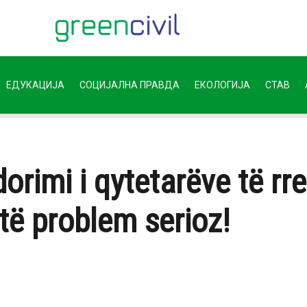
ЕДУКАЦИЈА
СОЦИЈАЛНА ПРАВДА
ЕКОЛОГИЈА
СТАВ
orimi i qytetarëve të rre
të problem serioz!