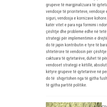
grupeve të margjinalizuara të qyteta
vendosje të prioriteteve, vendosje 
siguri, vendosja e kornizave kohor
katër vitet e para nga formimi i nd
çështje dhe probleme edhe në tetë 
strategji për implementimin e drejtë
do të japin kontributin e tyre të b
shtetërore të vendosin për çështje 
caktuara të qytetarëve, duhet të për
vendoset strategji e këtillë, absolu
këtyre grupeve të qytetarëve në per
do të shqyrtohen nga të gjitha fush
të gjitha partitë politike.
CIV