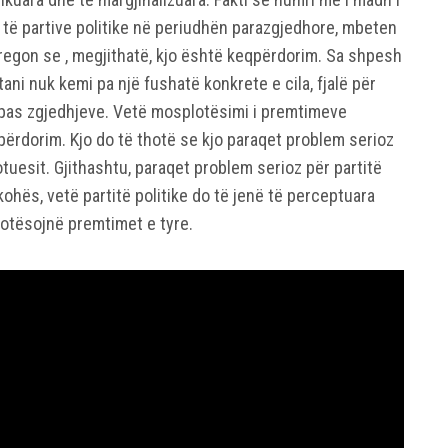
 të partive politike në periudhën parazgjedhore, mbeten
tregon se , megjithatë, kjo është keqpërdorim. Sa shpesh
ani nuk kemi pa një fushatë konkrete e cila, fjalë për
 pas zgjedhjeve. Vetë mosplotësimi i premtimeve
ërdorim. Kjo do të thotë se kjo paraqet problem serioz
tuesit. Gjithashtu, paraqet problem serioz për partitë
 kohës, vetë partitë politike do të jenë të perceptuara
 plotësojnë premtimet e tyre.