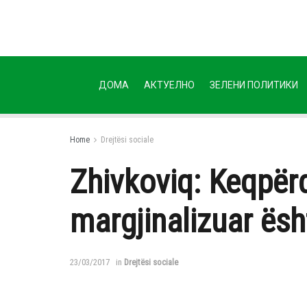
ДОМА
АКТУЕЛНО
ЗЕЛЕНИ ПОЛИТИКИ
Home
Drejtësi sociale
Zhivkoviq: Keqpërd
margjinalizuar ësh
23/03/2017
in
Drejtësi sociale