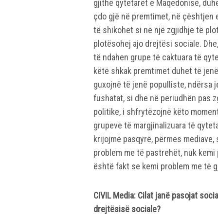
gjithë qytetarët e Maqedonisë, duhe
çdo gjë në premtimet, në çështjen e
të shikohet si në një zgjidhje të plot
plotësohej ajo drejtësi sociale. Dhe
të ndahen grupe të caktuara të qyt
këtë shkak premtimet duhet të jenë 
guxojnë të jenë populliste, ndërsa 
fushatat, si dhe në periudhën pas z
politike, i shfrytëzojnë këto moment
grupeve të margjinalizuara të qyte
krijojmë pasqyrë, përmes mediave, 
problem me të pastrehët, nuk kemi 
është fakt se kemi problem me të gj
CIVIL Media: Cilat janë pasojat soci
drejtësisë sociale?