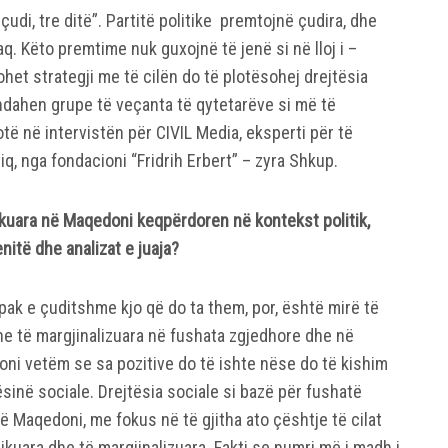
çudi, tre ditë”. Partitë politike premtojnë çudira, dhe
aq. Këto premtime nuk guxojnë të jenë si në lloj i –
johet strategji me të cilën do të plotësohej drejtësia
 ndahen grupe të veçanta të qytetarëve si më të
të në intervistën për CIVIL Media, eksperti për të
iq, nga fondacioni “Fridrih Erbert” – zyra Shkup.
zikuara në Maqedoni keqpërdoren në kontekst politik,
enitë dhe analizat e juaja?
pak e çuditshme kjo që do ta them, por, është mirë të
he të margjinalizuara në fushata zgjedhore dhe në
oni vetëm se sa pozitive do të ishte nëse do të kishim
sinë sociale. Drejtësia sociale si bazë për fushatë
 në Maqedoni, me fokus në të gjitha ato çështje të cilat
ikuara dhe të margjinalizuara. Fakti se numri më i madh i