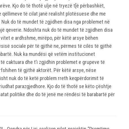
rëve. Kjo do të thotë ulje në tryezë t[ë përbashkët,
e qëllimeve të cilat janë realisht plotësuese dhe me
e. Nuk do të mundet të zgjidhen disa nga problemet në
onjë qeverie. Ndoshta nuk do të mundet të zgjidhen disa
vitet e ardhshme, mirëpo, për këtë arsye bëhen
sisë sociale për të gjithë ne, përmes të cilës të gjithë
arabartë. Nuk ka mundësi që vetëm institucionet
të caktuara dhe t’i zgjidhin problemet e grupeve të
fshihen të gjithë aktorët. Për këtë arsye, nëse
tisht nuk do të ketë problem rreth keqpërdorimit të
iudhat parazgjedhore. Kjo do të thotë se këto çështje
atat politike dhe do të jenë me rëndësi të barabartë për
IL- Qendra për Liri, realizon pilot-projektin “Premtime