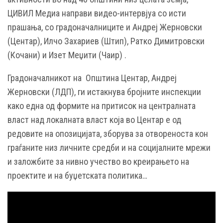
ЦИВИЛ Медиа направи видео-интервјуа со исти
прашања, со градоначалниците и Андреј Жерновски
(Центар), Илчо Захариев (Штип), Ратко Димитровски
(Кочани) и Изет Меџити (Чаир) .
Градоначалникот на Општина Центар, Андреј
Жерновски (ЛДП), ги истакнува бројните инспекции
како една од формите на притисок на централната
власт над локалната власт која во Центар е од
редовите на опозицијата, зборува за отвореноста кон
граѓаните низ личните средби и на социјалните мрежи
и заложбите за нивно учество во креирањето на
проектите и на буџетската политика…