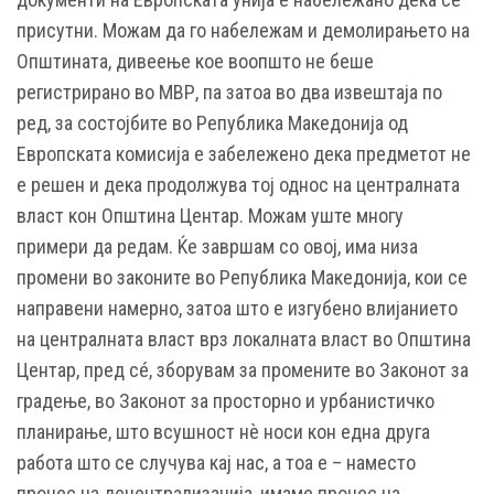
присутни. Можам да го набележам и демолирањето на
Општината, дивеење кое воопшто не беше
регистрирано во МВР, па затоа во два извештаја по
ред, за состојбите во Република Македонија од
Европската комисија е забележено дека предметот не
е решен и дека продолжува тој однос на централната
власт кон Општина Центар. Можам уште многу
примери да редам. Ќе завршам со овој, има низа
промени во законите во Република Македонија, кои се
направени намерно, затоа што е изгубено влијанието
на централната власт врз локалната власт во Општина
Центар, пред сé, зборувам за промените во Законот за
градење, во Законот за просторно и урбанистичко
планирање, што всушност нѐ носи кон една друга
работа што се случува кај нас, а тоа е – наместо
процес на децентрализација, имаме процес на