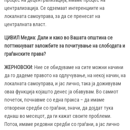
централизација. Се одземаат ингеренциите на
локалната самоуправа, за да се пренесат на
централната власт.
ЦИВИЛ Медиа: Дали и како во Вашата општина се
поттикнуваат заложбите за почитување на слободата и
граѓанските права?
ЖЕРНОВСКИ
: Ние се обидуваме на сите можни начини
да го дадеме правото на одлучување, на некој начин, на
локалната самоуправа, и јас лично, така ја доживувам
оваа функција којашто денес ја обавувам. Во самиот
почеток, почнавме со една пракса – да имаме
отворени средби со граѓани, значи, да дојдат тука
еднаш во месецот, да ги кажат своите проблеми.
Потоа, имаме редовни средби со граѓани, а јас лично