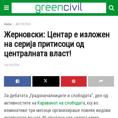
Home
АКТУЕЛНО
Жерновски: Центар е изложен
на серија притисоци од
централната власт!
14/10/2016
За дебатата „Градоначалниците и слободата“, дел од
активностите на
Караванот на слободата
, кој во
изминативе три месеци организираше повеќе видови
активности во над 40 општини низ целата земја,