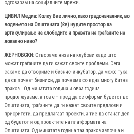
одговарам на социјалните мрежи.
ЦИВИЛ Медиа: Колку Вие лично, како градоначалник, во
водењето на Општината (ќе) нудите простор за
артикулирање на слободите и правата на граѓаните на
локално ниво?
ЖЕРНОВСКИ
: Отвораме низа на клубови каде што
можат граѓаните да ги кажат своите проблеми. Сега
сакаме да отвориме и бизнис-инкубатор, да може тука
да се почнат бизниси, да почнеме со една многу битна
пракса… Од минатата година и оваа година
продолжуваме, а тоа е – пред да се оформи буџетот во
Општината, граѓаните да ги кажат своите предлози и
приоритети, да предлагаат проекти, а тие да станат дел
од буџетот и од проектите на платформата на
Општината. Од минатата година таа пракса започна и