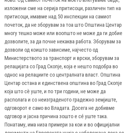
изложени сме на серија притисоци, различен тип на
притисоци, имавме над 50 инспекции на самиот
почеток, да не зборувам за тоа што Општина Центар
многу тешко може или воопшто не може да ги добие
дозволите, за да почне некаква работа. Зборувам за
дозволи од коишто зависиме, најчесто од
Министерството за транспорт и врски, зборувам за
релацијата со Град Скопје, која е нешто подобра во
однос на релациите со централната власт. Општина
Центар остана и единствена општина во Град Скопје
која што сѐ уште, и по три години, не може да
располага и со неизграденото градежно земјиште,
одговорот е само во Владата. Досега не добивме
одговор и јасна причина зошто е сé уште така.
Понатаму, има низа примери за кои и во официјални
документи на Европската унија е набележано дека се