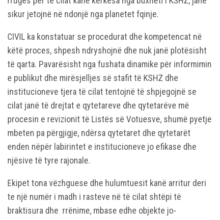
rrugës për të cilat kanë kërkesa nga buxheti i KSHZ, janë
sikur jetojnë në ndonjë nga planetet fqinje.
CIVIL ka konstatuar se procedurat dhe kompetencat në
këtë proces, shpesh ndryshojnë dhe nuk janë plotësisht
të qarta. Pavarësisht nga fushata dinamike për informimin
e publikut dhe mirësjelljes së stafit të KSHZ dhe
institucioneve tjera të cilat tentojnë të shpjegojnë se
cilat janë të drejtat e qytetareve dhe qytetarëve më
procesin e revizionit të Listës së Votuesve, shumë pyetje
mbeten pa përgjigje, ndërsa qytetaret dhe qytetarët
enden nëpër labirintet e institucioneve jo efikase dhe
njësive të tyre rajonale.
Ekipet tona vëzhguese dhe hulumtuesit kanë arritur deri
te një numër i madh i rasteve në të cilat shtëpi të
braktisura dhe rrënime, mbase edhe objekte jo-