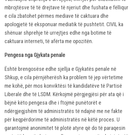
mbrojtësve të të drejtave të njeriut dhe fushata e fëlliqur
e cila zbatohet përmes mediave të caktuara dhe
apologjetë të eksponuar mediatik të pushtetit. CIVIL ka
shënuar shprehje të urrejtjes edhe nga botime të
caktuara interneti, të afërta me opozitën.
Pengesa nga Gjykata penale
Është brengosëse edhe sjellja e Gjykatës penale në
Shkup, e cila përnjëherësh ka problem të jep vërtetime
me kohë, për mos konviktësi të kandidatëve të Partisë
Liberale dhe të LSDM. Kërkojmë përgjegjësi për ata që i
bëjnë këto pengesa dhe i ftojmë punëtorët e
ndërgjegjshëm të administratës të ndajnë me ne fakte
për keqpërdorime të administratës në këtë proces. U
garantojmë anonimitet të plotë atyre që do të paraqesin