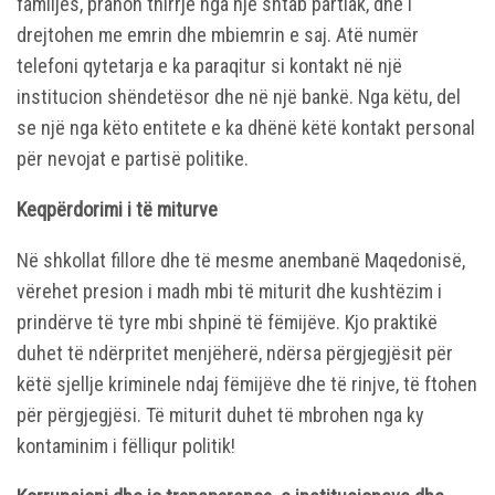
familjes, pranon thirrje nga një shtab partiak, dhe i
drejtohen me emrin dhe mbiemrin e saj. Atë numër
telefoni qytetarja e ka paraqitur si kontakt në një
institucion shëndetësor dhe në një bankë. Nga këtu, del
se një nga këto entitete e ka dhënë këtë kontakt personal
për nevojat e partisë politike.
Keqpërdorimi i të miturve
Në shkollat fillore dhe të mesme anembanë Maqedonisë,
vërehet presion i madh mbi të miturit dhe kushtëzim i
prindërve të tyre mbi shpinë të fëmijëve. Kjo praktikë
duhet të ndërpritet menjëherë, ndërsa përgjegjësit për
këtë sjellje kriminele ndaj fëmijëve dhe të rinjve, të ftohen
për përgjegjësi. Të miturit duhet të mbrohen nga ky
kontaminim i fëlliqur politik!