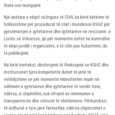
thata ose mungojnë.
Një anëtare e ekipit vëzhgues të CIVIL ka bërë kërkime të
hollësishme për procedurat të cilat i mundëson KSHZ për
pjesëmarrjen e qytetareve dhe qytetarëve në revizionin e
Listës së Votuesve, që për momentin është në kontrollim
te ekipi juridik i organizatës, e të cilin pas hulumtimit, do
ta publikojmë.
Në këtë kontekst, dëshirojmë të theksojmë se KSHZ dhe
institucionet tjera kompetente duhet të jenë të
vetëdijshme se për momentin mbështeten tepër në
ndihmën e qytetareve dhe qytetarëve të vendit tonë,
ndërsa, si shpërblim, nuk ofrojnë as minimumin e
transparencës dhe cilësisë të shërbimeve. Përkundrazi,
të ardhurat e tyre janë fantastike, ndërsa shpenzimet e