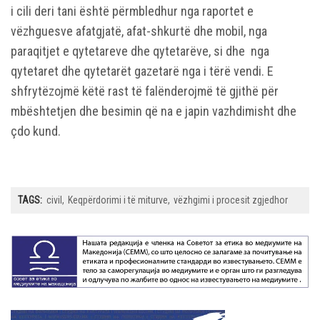
i cili deri tani është përmbledhur nga raportet e
vëzhguesve afatgjatë, afat-shkurtë dhe mobil, nga
paraqitjet e qytetareve dhe qytetarëve, si dhe nga
qytetaret dhe qytetarët gazetarë nga i tërë vendi. E
shfrytëzojmë këtë rast të falënderojmë të gjithë për
mbështetjen dhe besimin që na e japin vazhdimisht dhe
çdo kund.
TAGS:
civil
Keqpërdorimi i të miturve
vëzhgimi i procesit zgjedhor