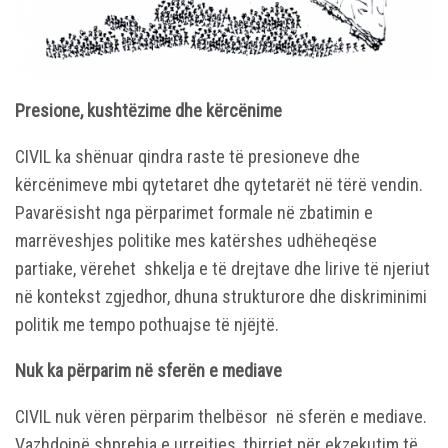
Presione, kushtëzime dhe kërcënime
CIVIL ka shënuar qindra raste të presioneve dhe
kërcënimeve mbi qytetaret dhe qytetarët në tërë vendin.
Pavarësisht nga përparimet formale në zbatimin e
marrëveshjes politike mes katërshes udhëheqëse
partiake, vërehet shkelja e të drejtave dhe lirive të njeriut
në kontekst zgjedhor, dhuna strukturore dhe diskriminimi
politik me tempo pothuajse të njëjtë.
Nuk ka përparim në sferën e mediave
CIVIL nuk vëren përparim thelbësor në sferën e mediave.
Vazhdojnë shprehja e urrejtjes, thirrjet për ekzekutim të