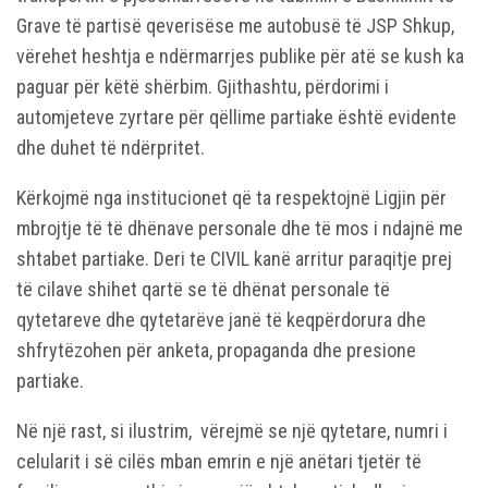
Grave të partisë qeverisëse me autobusë të JSP Shkup,
vërehet heshtja e ndërmarrjes publike për atë se kush ka
paguar për këtë shërbim. Gjithashtu, përdorimi i
automjeteve zyrtare për qëllime partiake është evidente
dhe duhet të ndërpritet.
Kërkojmë nga institucionet që ta respektojnë Ligjin për
mbrojtje të të dhënave personale dhe të mos i ndajnë me
shtabet partiake. Deri te CIVIL kanë arritur paraqitje prej
të cilave shihet qartë se të dhënat personale të
qytetareve dhe qytetarëve janë të keqpërdorura dhe
shfrytëzohen për anketa, propaganda dhe presione
partiake.
Në një rast, si ilustrim, vërejmë se një qytetare, numri i
celularit i së cilës mban emrin e një anëtari tjetër të