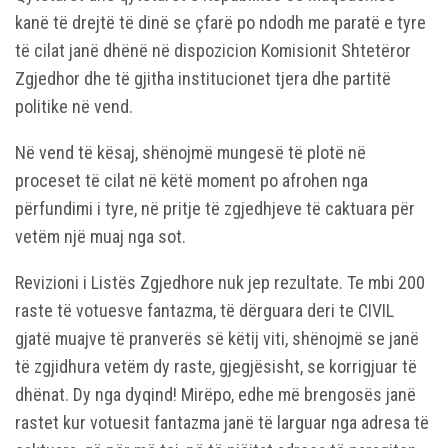
kanë të drejtë të dinë se çfarë po ndodh me paratë e tyre
të cilat janë dhënë në dispozicion Komisionit Shtetëror
Zgjedhor dhe të gjitha institucionet tjera dhe partitë
politike në vend.
Në vend të kësaj, shënojmë mungesë të plotë në
proceset të cilat në këtë moment po afrohen nga
përfundimi i tyre, në pritje të zgjedhjeve të caktuara për
vetëm një muaj nga sot.
Revizioni i Listës Zgjedhore nuk jep rezultate. Te mbi 200
raste të votuesve fantazma, të dërguara deri te CIVIL
gjatë muajve të pranverës së këtij viti, shënojmë se janë
të zgjidhura vetëm dy raste, gjegjësisht, se korrigjuar të
dhënat. Dy nga dyqind! Mirëpo, edhe më brengosës janë
rastet kur votuesit fantazma janë të larguar nga adresa të