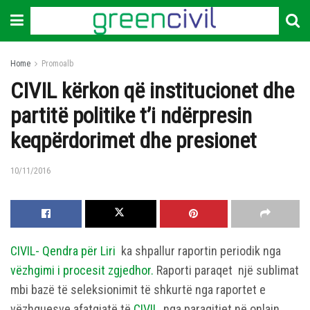
Home
Promoalb
CIVIL kërkon që institucionet dhe
partitë politike t’i ndërpresin
keqpërdorimet dhe presionet
10/11/2016
CIVIL- Qendra për Liri
ka shpallur raportin periodik nga
vëzhgimi i procesit zgjedhor.
Raporti paraqet një sublimat
mbi bazë të seleksionimit të shkurtë nga raportet e
vëzhguesve afatgjatë të
CIVIL
, nga paraqitjet në onlajn