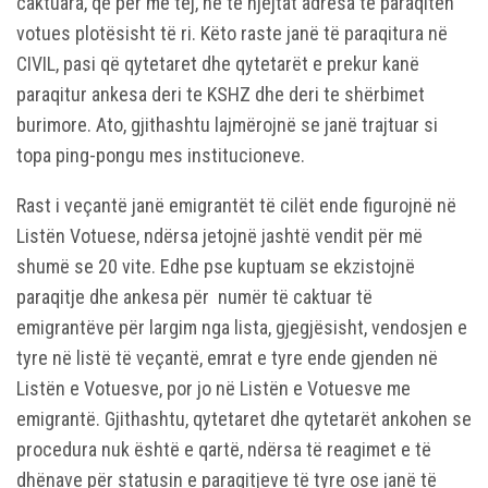
caktuara, që për më tej, në të njëjtat adresa të paraqiten
votues plotësisht të ri. Këto raste janë të paraqitura në
CIVIL, pasi që qytetaret dhe qytetarët e prekur kanë
paraqitur ankesa deri te KSHZ dhe deri te shërbimet
burimore. Ato, gjithashtu lajmërojnë se janë trajtuar si
topa ping-pongu mes institucioneve.
Rast i veçantë janë emigrantët të cilët ende figurojnë në
Listën Votuese, ndërsa jetojnë jashtë vendit për më
shumë se 20 vite. Edhe pse kuptuam se ekzistojnë
paraqitje dhe ankesa për numër të caktuar të
emigrantëve për largim nga lista, gjegjësisht, vendosjen e
tyre në listë të veçantë, emrat e tyre ende gjenden në
Listën e Votuesve, por jo në Listën e Votuesve me
emigrantë. Gjithashtu, qytetaret dhe qytetarët ankohen se
procedura nuk është e qartë, ndërsa të reagimet e të
dhënave për statusin e paraqitjeve të tyre ose janë të