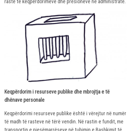
raste të keqpërdorimeve dhe presioneve në administratë.
Keqpërdorim i resurseve publike dhe mbrojtja e të
dhënave personale
Keqpërdorimi resurseve publike është i vërejtur në numër
të madh të rasteve në tërë vendin. Në rastin e fundit, me
transportin e pjesëmarrëseve në tubimin e Bashkimit të