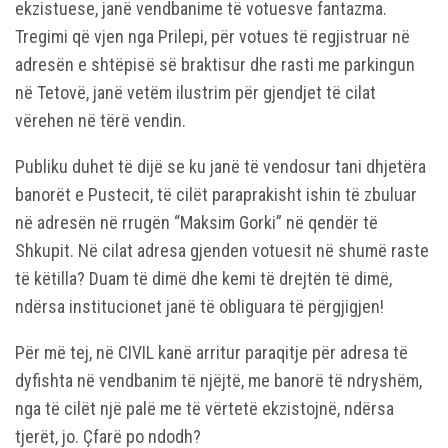
ekzistuese, janë vendbanime të votuesve fantazma.
Tregimi që vjen nga Prilepi, për votues të regjistruar në
adresën e shtëpisë së braktisur dhe rasti me parkingun
në Tetovë, janë vetëm ilustrim për gjendjet të cilat
vërehen në tërë vendin.
Publiku duhet të dijë se ku janë të vendosur tani dhjetëra
banorët e Pustecit, të cilët paraprakisht ishin të zbuluar
në adresën në rrugën “Maksim Gorki” në qendër të
Shkupit. Në cilat adresa gjenden votuesit në shumë raste
të këtilla? Duam të dimë dhe kemi të drejtën të dimë,
ndërsa institucionet janë të obliguara të përgjigjen!
Për më tej, në CIVIL kanë arritur paraqitje për adresa të
dyfishta në vendbanim të njëjtë, me banorë të ndryshëm,
nga të cilët një palë me të vërtetë ekzistojnë, ndërsa
tjerët, jo. Çfarë po ndodh?