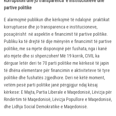
Korrupsioni dhe jo transparenca e institucioneve dhe
partive politike
E alarmojmë publikun dhe kërkojmë të ndalojnë praktikat
korruptuese dhe jo transparenca e institucioneve,
posaçërisht në aspektin e financimit të partive politike.
Publiku ka të drejtë të dije mënyrën e financimit të partive
politike, me sa mjete disponojnë për fushata, nga i kanë
ato mjete dhe si shpenzohen! Më 19 korrik, CIVIL ka
dërguar letër deri te 70 parti politike me kërkesë të japin
të dhëna elementare për financimin e aktiviteteve të tyre
politike dhe fushatës zgjedhore. Deri në këtë moment,
vetëm pesë parti politike janë përgjigjur ndaj kësaj
kërkese: E Majta, Partia Liberale e Maqedonisë, Lëvizja për
Rindërtim të Maqedonisë, Lëvizja Popullore e Maqedonisë,
dhe Lidhja Social Demokratike e Maqedonisë.