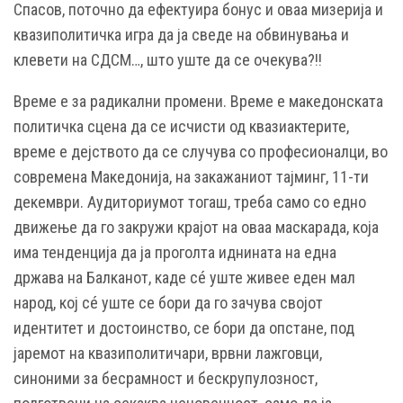
Спасов, поточно да ефектуира бонус и оваа мизерија и
квазиполитичка игра да ја сведе на обвинувања и
клевети на СДСМ…, што уште да се очекува?!!
Време е за радикални промени. Време е македонската
политичка сцена да се исчисти од квазиактерите,
време е дејството да се случува со професионалци, во
современа Македонија, на закажаниот тајминг, 11-ти
декември. Аудиториумот тогаш, треба само со едно
движење да го закружи крајот на оваа маскарада, која
има тенденција да ја проголта иднината на една
држава на Балканот, каде сé уште живее еден мал
народ, кој сé уште се бори да го зачува својот
идентитет и достоинство, се бори да опстане, под
јаремот на квазиполитичари, врвни лажговци,
синоними за бесрамност и бескрупулозност,