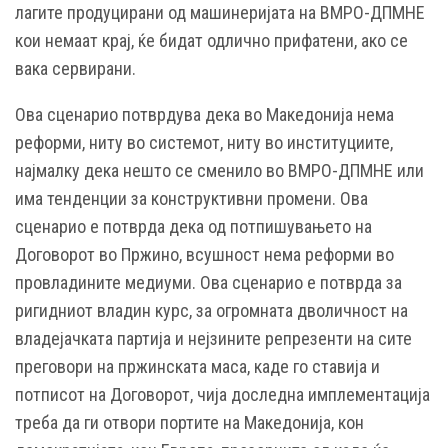
лагите продуцирани од машинеријата на ВМРО-ДПМНЕ
кои немаат крај, ќе бидат одлично прифатени, ако се
вака сервирани.
Ова сценарио потврдува дека во Македонија нема
реформи, ниту во системот, ниту во институциите,
најмалку дека нешто се сменило во ВМРО-ДПМНЕ или
има тенденции за конструктивни промени. Ова
сценарио е потврда дека од потпишувањето на
Договорот во Пржино, всушност нема реформи во
провладините медиуми. Ова сценарио е потврда за
ригидниот владин курс, за огромната дволичност на
владејачката партија и нејзините репрезенти на сите
преговори на пржинската маса, каде го ставија и
потписот на Договорот, чија доследна имплементација
треба да ги отвори портите на Македонија, кон