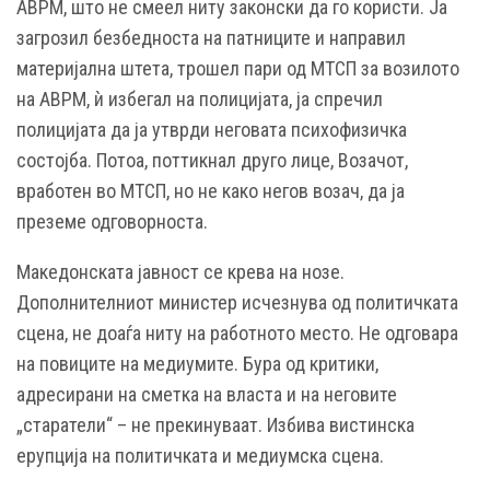
АВРМ, што не смеел ниту законски да го користи. Ја
загрозил безбедноста на патниците и направил
материјална штета, трошел пари од МТСП за возилото
на АВРМ, ѝ избегал на полицијата, ја спречил
полицијата да ја утврди неговата психофизичка
состојба. Потоа, поттикнал друго лице, Возачот,
вработен во МТСП, но не како негов возач, да ја
преземе одговорноста.
Македонската јавност се крева на нозе.
Дополнителниот министер исчезнува од политичката
сцена, не доаѓа ниту на работното место. Не одговара
на повиците на медиумите. Бура од критики,
адресирани на сметка на власта и на неговите
„старатели“ – не прекинуваат. Избива вистинска
ерупција на политичката и медиумска сцена.