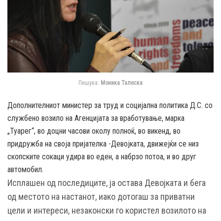
Пишува:
Моника Талеска
Дополнителниот министер за труд и социјална политика Д.С. со
службено возило на Агенцијата за вработување, марка
„Туарег“, во доцни часови околу полноќ, во викенд, во
придружба на своја пријателка -Девојката, движејќи се низ
скопските сокаци удира во еден, а набрзо потоа, и во друг
автомобил.
Исплашен од последиците, ја остава Девојката и бега
од местото на настанот, иако дотогаш за приватни
цели и интереси, незаконски го користел возилото на