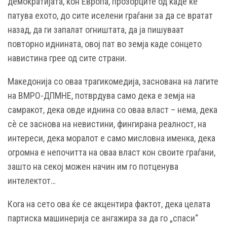
демократијата, кон Европа, прозорците од каде ќе
патува ехото, до сите иселени граѓани за да се вратат
назад, да ги запалат огништата, да ја пишуваат
повторно иднината, овој пат во земја каде сонцето
навистина грее од сите страни.
Македонија со оваа трагикомедија, заснована на лагите
на ВМРО-ДПМНЕ, потврдува само дека е земја на
самракот, дека овде иднина со оваа власт – нема, дека
сѐ се заснова на невистини, фингирана реалност, на
интереси, дека моралот е само мисловна именка, дека
огромна е непочитта на оваа власт кон своите граѓани,
зашто на секој можен начин им го потценува
интелектот…
Кога на сето ова ќе се акцентира фактот, дека целата
партиска машинерија се ангажира за да го „спаси“