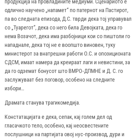
продукција на провладините медиуми. Сценариото е
одлично научено „напамет“ по патернот на Пастирот,
па во следната епизода, Д.С. тврди дека тој управувал
со „Туарегот“, дека со него била Девојката, дека го
нема Возачот, дека има разбојници кои со пиштоли го
нападнале, дека тој не е воопшто виновен, туку
министерот за внатрешни работи О.С. и опозиционата
СДСМ, имаат намера да креираат лаги и невистини, за
да го одземат бонусот што ВМРО-ДПМНЕ и Д. С. го
заслужуваат без поговор, особено на следните
избори…
Драмата станува трагикомедија.
Констатацијата е дека, сепак, кај голем дел од
гласачкото тело, особено, кај неосвестените
послушници на партијата овој нус-производ, дури и