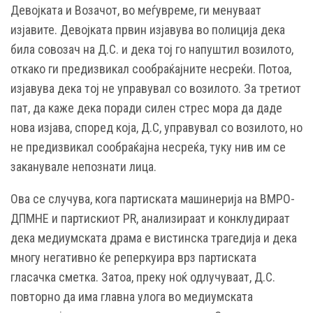
Девојката и Возачот, во меѓувреме, ги менуваат
изјавите. Девојката првин изјавува во полиција дека
била совозач на Д.С. и дека тој го напуштил возилото,
откако ги предизвикал сообраќајните несреќи. Потоа,
изјавува дека тој не управувал со возилото. За третиот
пат, да каже дека поради силен стрес мора да даде
нова изјава, според која, Д.С, управувал со возилото, но
не предизвикал сообраќајна несреќа, туку нив им се
заканувале непознати лица.
Ова се случува, кога партиската машинерија на ВМРО-
ДПМНЕ и партискиот PR, анализираат и конклудираат
дека медиумската драма е вистинска трагедија и дека
многу негативно ќе реперкуира врз партиската
гласачка сметка. Затоа, преку ноќ одлучуваат, Д.С.
повторно да има главна улога во медиумската