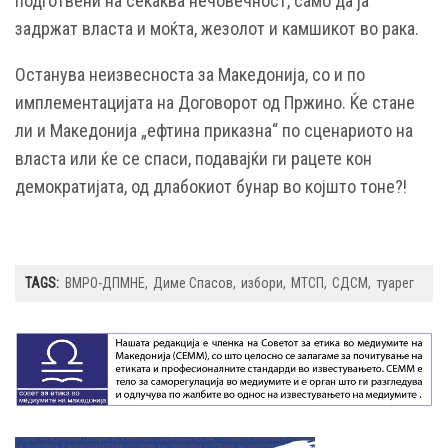
подготвени на секаква нечовечност, само да ја
задржат власта и моќта, жезолот и камшикот во рака.
Останува неизвесноста за Македонија, со и по
имплементацијата на Договорот од Пржино. Ќе стане
ли и Македонија „ефтина приказна“ по сценариото на
власта или ќе се спаси, подавајќи ги рацете кон
демократијата, од длабокиот бунар во којшто тоне?!
TAGS:
ВМРО-ДПМНЕ
Диме Спасов
избори
МТСП
СДСМ
туарег