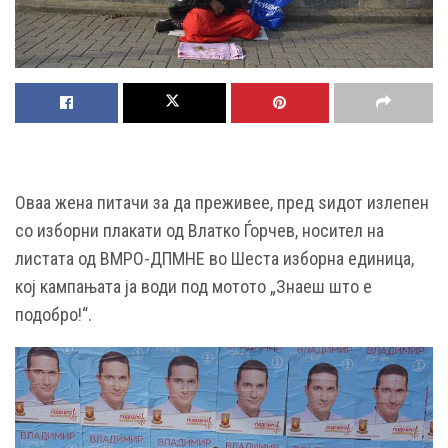
Оваа жена питачи за да преживее, пред ѕидот излепен
со изборни плакати од Влатко Ѓорчев, носител на
листата од ВМРО-ДПМНЕ во Шеста изборна единица,
кој кампањата ја води под мотото „Знаеш што е
подобро!“.