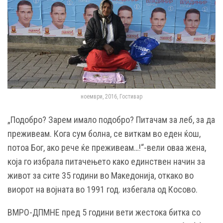
ноември, 2016, Гостивар
„Подобро? Зарем имало подобро? Питачам за леб, за да
преживеам. Кога сум болна, се виткам во еден ќош,
потоа Бог, ако рече ќе преживеам…!“-вели оваа жена,
која го избрала питачењето како единствен начин за
живот за сите 35 години во Македонија, откако во
виорот на војната во 1991 год. избегала од Косово.
ВМРО-ДПМНЕ пред 5 години вети жестока битка со