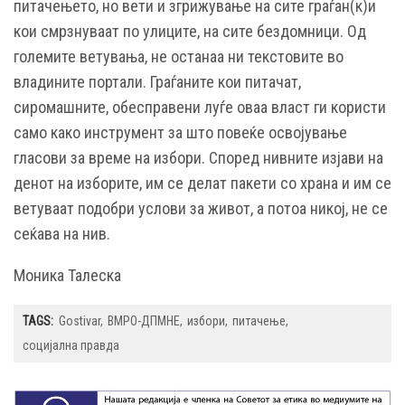
питачењето, но вети и згрижување на сите граѓан(к)и
кои смрзнуваат по улиците, на сите бездомници. Од
големите ветувања, не останаа ни текстовите во
владините портали. Граѓаните кои питачат,
сиромашните, обесправени луѓе оваа власт ги користи
само како инструмент за што повеќе освојување
гласови за време на избори. Според нивните изјави на
денот на изборите, им се делат пакети со храна и им се
ветуваат подобри услови за живот, а потоа никој, не се
сеќава на нив.
Моника Талеска
TAGS:
Gostivar
ВМРО-ДПМНЕ
избори
питачење
социјална правда