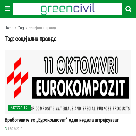
Home
Tag
социјална правда
Tag:
социјална правда
АКТУЕЛНО
Вработените во „Еурокомпозит“ една недела штрајкуваат
16/06/2017