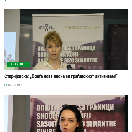
АКТУЕЛНО
Стеријовска: „Доаѓа нова епоха за граѓанскиот активизам!“
16/06/2017