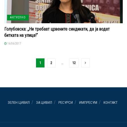
АКТУЕЛНО
Голубовска: „Ни требаат црвените синдикати, да ја водат
битката на улица!“
16/06/2017
1
2
…
12
ЗЕЛЕН ЦИВИЛ
ЗА ЦИВИЛ
РЕСУРСИ
ИМПРЕСУМ
КОНТАКТ