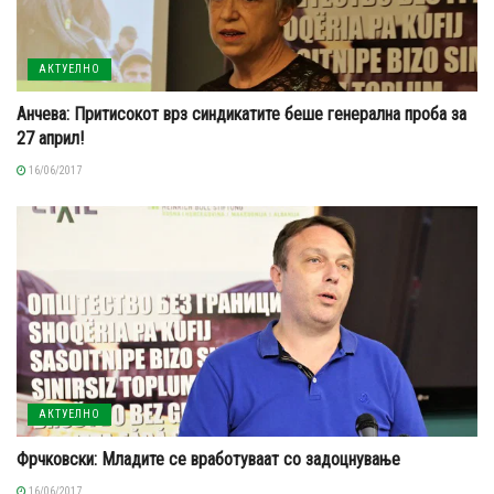
АКТУЕЛНО
Анчева: Притисокот врз синдикатите беше генерална проба за
27 април!
16/06/2017
АКТУЕЛНО
Фрчковски: Младите се вработуваат со задоцнување
16/06/2017