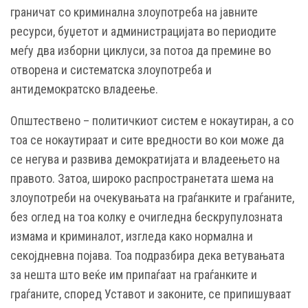
граничат со криминална злоупотреба на јавните
ресурси, буџетот и администрацијата во периодите
меѓу два изборни циклуси, за потоа да премине во
отворена и систематска злоупотреба и
антидемократско владеење.
Општествено – политичкиот систем е нокаутиран, а со
тоа се нокаутираат и сите вредности во кои може да
се негува и развива демократијата и владеењето на
правото. Затоа, широко распространетата шема на
злоупотреби на очекувањата на граѓанките и граѓаните,
без оглед на тоа колку е очигледна бескрупулозната
измама и криминалот, изгледа како нормална и
секојдневна појава. Тоа подразбира дека ветувањата
за нешта што веќе им припаѓаат на граѓанките и
граѓаните, според Уставот и законите, се припишуваат