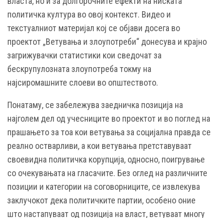
власта, но и за долгорочните ефекти на ниската
политичка култура во овој контекст. Видео и
текстуалниот материјал кој се објави досега во
проектот „Ветувања и злоупотреби“ донесува и крајно
загрижувачки статистики кои сведочат за
бескрупулозната злоупотреба токму на
најсиромашните слоеви во општеството.
Понатаму, се забележува заедничка позиција на
најголем дел од учесниците во проектот и во поглед на
прашањето за тоа кои ветувања за социјална правда се
реално остварливи, а кои ветувања претставуваат
своевидна политичка корупција, односно, поигрување
со очекувањата на гласачите. Без оглед на различните
позиции и категории на соговорниците, се извлекува
заклучокот дека политичките партии, особено оние
што настапуваат од позиција на власт, ветуваат многу