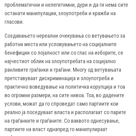
проблематични и нелегитимни, дури и да ги нема сите
останати манипулации, злоупотреби и кражби на
гласови.
Создавањето нереални очекувања со ветувањето за
работни места или условувањето на социјалните
бенефиции со лојалност или со глас на изборите, се
најчестиот облик на злоупотребата на социјално
ранливите граѓанки и граѓани. Многу од ветувањата
претставуваат дискриминација и злоупотреба и
практично воведување на политичка корупција и тоа
во огромни размери, на сите нивоа. Тоа, во дадените
услови, можат да го спроведат само партиите кои
реално ја поседуваат власта и располагаат со парите
на граѓанките и граѓаните. Со ваквото однесување,
партиите на власт однапред го манипулираат