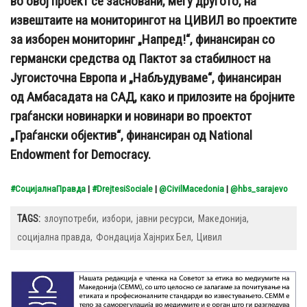
во овој проект се засновани, меѓу другото, на
извештаите на мониторингот на ЦИВИЛ во проектите
за изборен мониторинг „Напред!“, финансиран со
германски средства од Пактот за стабилност на
Југоисточна Европа и „Набљудуваме“, финансиран
од Амбасадата на САД, како и прилозите на бројните
граѓански новинарки и новинари во проектот
„Граѓански објектив“, финансиран од National
Endowment for Democracy.
#СоцијалнаПравда
|
#DrejtesiSociale
|
@CivilMacedonia
|
@hbs_sarajevo
TAGS:
злоупотреби
избори
јавни ресурси
Македонија
социјална правда
Фондација Хајнрих Бел
Цивил