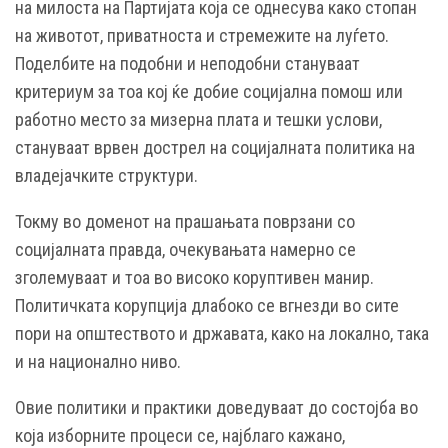
на милоста на Партијата која се однесува како стопан
на животот, приватноста и стремежите на луѓето.
Поделбите на подобни и неподобни стануваат
критериум за тоа кој ќе добие социјална помош или
работно место за мизерна плата и тешки услови,
стануваат врвен дострел на социјалната политика на
владејачките структури.
Токму во доменот на прашањата поврзани со
социјалната правда, очекувањата намерно се
зголемуваат и тоа во високо коруптивен манир.
Политичката корупција длабоко се вгнезди во сите
пори на општеството и државата, како на локално, така
и на национално ниво.
Овие политики и практики доведуваат до состојба во
која изборните процеси се, најблаго кажано,