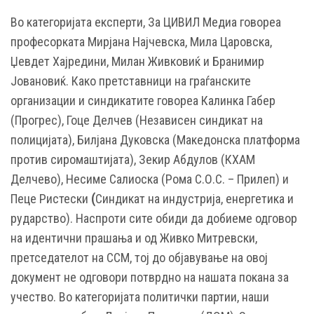
Во категоријата експерти, За ЦИВИЛ Медиа говореа
професорката Мирјана Најчевска, Мила Царовска,
Џевдет Хајредини, Милан Живковиќ и Бранимир
Јовановиќ. Како претставници на граѓанските
организации и синдикатите говореа Калинка Габер
(Прогрес), Гоце Делчев (Независен синдикат на
полицијата), Билјана Дуковска (Македонска платформа
против сиромаштијата), Зекир Абдулов (КХАМ
Делчево), Несиме Салиоска (Рома С.О.С. – Прилеп) и
Пеце Ристески
(
Синдикат на индустрија, енергетика и
рударство). Наспроти сите обиди да добиеме одговор
на идентични прашања и од Живко Митревски,
претседателот на ССМ, тој до објавување на овој
документ не одговори потврдно на нашата покана за
учество. Во категоријата политички партии, наши