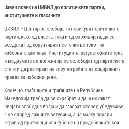
Јавен повик на ЦИВИЛ до политичките партии,
институциите и гласачите
ЦИВИЛ – Центар за слобода ги повикува политичките
партии, како од власта, така и од опозицијата, да се
воздржат од коруптивни постапки во текот на
изборната кампања. Институциите, регулаторните тела
и медиумите се должни да се ослободат од партиските
стеги и да реагираат на злоупотребата на социјалната
правда за изборни цели.
Конечно, граѓанките и граѓаните на Република
Македонија треба да се охрабрат и да ја искажат
својата слободна волја и да гласаат според убедување,
а не според лажните ветувања, а најмалку поради
страв од притисоци или губење на придобивките кои