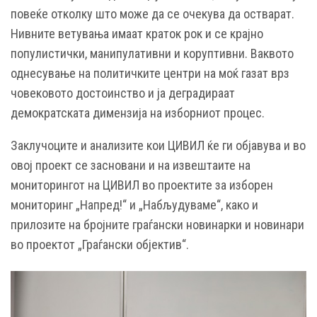
повеќе отколку што може да се очекува да остварат.
Нивните ветувања имаат краток рок и се крајно
популистички, манипулативни и коруптивни. Ваквото
однесување на политичките центри на моќ газат врз
човековото достоинство и ја деградираат
демократската димензија на изборниот процес.
Заклучоците и анализите кои ЦИВИЛ ќе ги објавува и во
овој проект се засновани и на извештаите на
мониторингот на ЦИВИЛ во проектите за изборен
мониторинг „Напред!“ и „Набљудуваме“, како и
прилозите на бројните граѓански новинарки и новинари
во проектот „Граѓански објектив“.