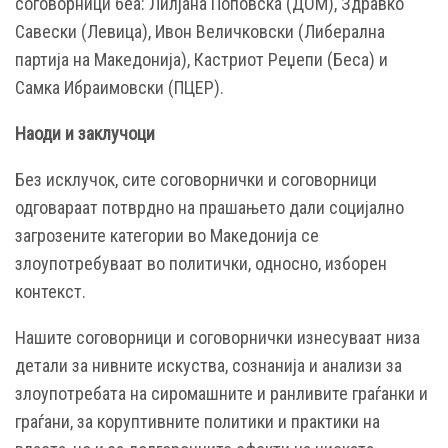
соговорници беа: Лилјана Поповска (ДОМ), Здравко
Савески (Левица), Ивон Величковски (Либерална
партија на Македонија), Кастриот Реџепи (Беса) и
Самка Ибраимовски (ПЦЕР).
Наоди и заклучоци
Без исклучок, сите соговорнички и соговорници
одговараат потврдно на прашањето дали социјално
загрозените категории во Македонија се
злоупотребуваат во политички, односно, изборен
контекст.
Нашите соговорници и соговорнички изнесуваат низа
детали за нивните искуства, сознанија и анализи за
злоупотребата на сиромашните и ранливите граѓанки и
граѓани, за коруптивните политики и практики на