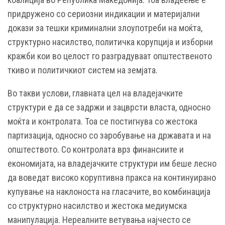
придружено со сериозни индикации и материјални
докази за тешки криминални злоупотреби на моќта,
структурно насилство, политичка корупција и изборни
кражби кои во целост го разградуваат општественото
ткиво и политичкиот систем на земјата.
Во такви услови, главната цел на владејачките
структури е да се задржи и зацврсти власта, односно
моќта и контролата. Тоа се постигнува со жестока
партизација, односно со заробување на државата и на
општеството. Со контролата врз финансиите и
економијата, на владејачките структури им беше лесно
да воведат високо коруптивна пракса на континуирано
купување на наклоноста на гласачите, во комбинација
со структурно насилство и жестока медиумска
манипулација. Нереалните ветувања најчесто се