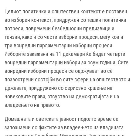
Целиот политички и општествен контекст е поставен
во изборен контекст, придружен со тешки политички
потреси, повремени безбедносни предизвици и
тензии, како и со чести изборни процеси, меѓу кои и
три вонредни парламентарни изборни процеси.
Изборите закажани на 11 декември ќе бидат четврти
вонредни парламентарни избори за осум години. Сите
вонредни изборни процеси се одржуваат во сè
позаострени состојби во сите сфери на општеството и
државата, придружено со сериозно кршење на
човековите права, отсуство на демократијата и на
владеењето на правото.
Домашната и светската јавност подолго време се
запознаени со фактите за владеењето на владината
коалиција во Република Македонија. Тоа владеење е