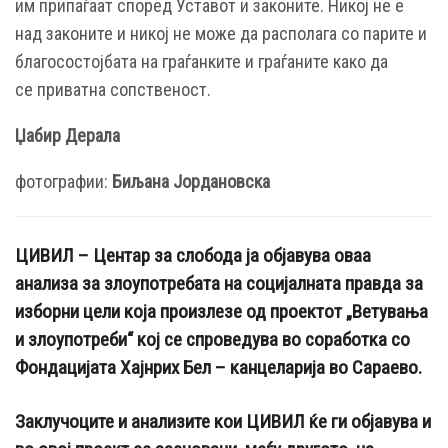
им припаѓаат според Уставот и законите. Никој не е
над законите и никој не може да располага со парите и
благосостојбата на граѓанките и граѓаните како да
се приватна сопственост.
Џабир Дерала
фотографии:
Биљана Јордановска
ЦИВИЛ – Центар за слобода ја објавува оваа
анализа за злоупотребата на социјалната правда за
изборни цели која произлезе од проектот „Ветувања
и злоупотреби“ кој се спроведува во соработка со
Фондацијата Хајнрих Бел – канцеларија во Сараево.
Заклучоците и анализите кои ЦИВИЛ ќе ги објавува и