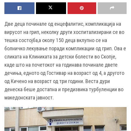
Две деца починале од енцефалитис, компликација на
вирусот на грип, неколку други хоспитализирани се во
тешка состојба,а околу 150 деца вклупно се на
болничко лекување поради компликации од грип. Ова е
сликата на Клиниката за детски болести во Скопје,
каде што на почетокот на годинава починале двете
дечиња, едното од Гостивар на возраст од 4, а другото
од Кичено на возраст од три години. Веста дури
денеска беше достапна и предизвика турбуленции во
македонската јавност.