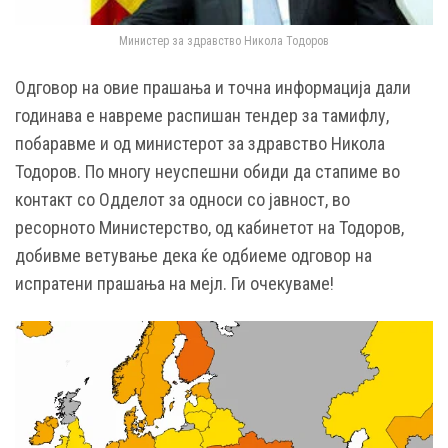
Министер за здравство Никола Тодоров
Одговор на овие прашања и точна информација дали
годинава е навреме распишан тендер за тамифлу,
побаравме и од министерот за здравство Никола
Тодоров. По многу неуспешни обиди да стапиме во
контакт со Одделот за односи со јавност, во
ресорното Министерство, од кабинетот на Тодоров,
добивме ветување дека ќе одбиеме одговор на
испратени прашања на мејл. Ги очекуваме!