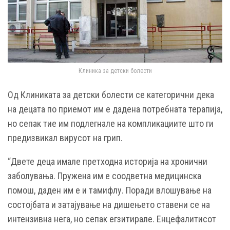
Клиника за детски болести
Од Клиниката за детски болести се категорични дека
на децата по приемот им е дадена потребната терапија,
но сепак тие им подлегнале на компликациите што ги
предизвикал вирусот на грип.
“Двете деца имале претходна историја на хронични
заболувања. Пружена им е соодветна медицинска
помош, даден им е и тамифлу. Поради влошување на
состојбата и затајување на дишењето ставени се на
интензивна нега, но сепак егзитирале. Енцефалитисот