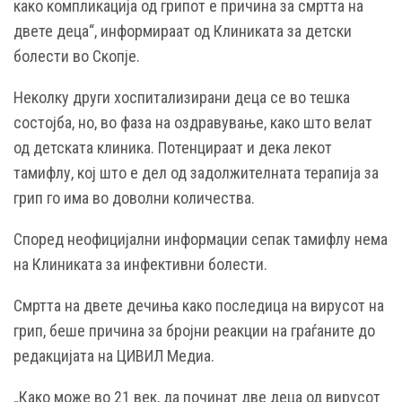
како компликација од грипот е причина за смртта на
двете деца“, информираат од Клиниката за детски
болести во Скопје.
Неколку други хоспитализирани деца се во тешка
состојба, но, во фаза на оздравување, како што велат
од детската клиника. Потенцираат и дека лекот
тамифлу, кој што е дел од задолжителната терапија за
грип го има во доволни количества.
Според неофицијални информации сепак тамифлу нема
на Клиниката за инфективни болести.
Смртта на двете дечиња како последица на вирусот на
грип, беше причина за бројни реакции на граѓаните до
редакцијата на ЦИВИЛ Медиа.
„Како може во 21 век, да починат две деца од вирусот