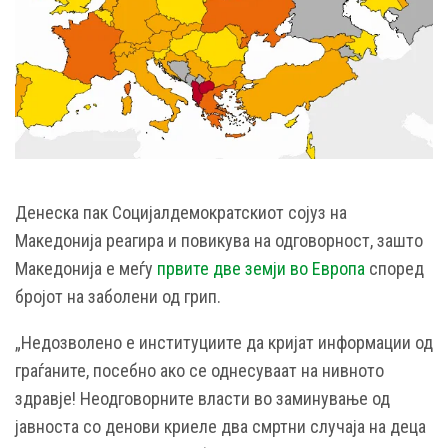
Денеска пак Социјалдемократскиот сојуз на
Македонија реагира и повикува на одговорност, зашто
Македонија е меѓу
првите две земји во Европа
според
бројот на заболени од грип.
„Недозволено е институциите да кријат информации од
граѓаните, посебно ако се однесуваат на нивното
здравје! Неодговорните власти во заминување од
јавноста со денови криеле два смртни случаја на деца