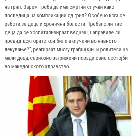
на грип. Зарем треба да има смртни случаи како
последица на компликации од грип? Особено кога се
работи за деца и хронични болести. Требало ли тие
деца да се хоспитализираат веднаш, направиле ли
превид докторите кои биле вклучени во нивното
лекување?“, реагираат многу граѓан(к)и и родители на
мали деца, сериозно загрижени поради овие состојби
во македонското здравство.