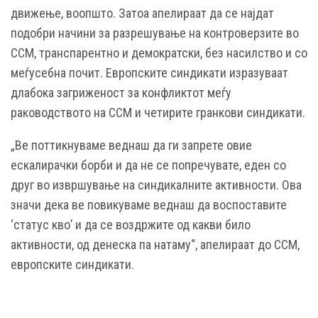
движење, воопшто. Затоа апелираат да се најдат
подобри начини за разрешување на контроверзите во
ССМ, транспарентно и демократски, без насилство и со
меѓусебна почит. Европските синдикати изразуваат
длабока загриженост за конфликтот меѓу
раководството на ССМ и четирите гранкови синдикати.
„Ве поттикнуваме веднаш да ги запрете овие
ескалирачки борби и да не се попречувате, еден со
друг во извршување на синдикалните активности. Ова
значи дека ве повикуваме веднаш да воспоставите
‘статус кво’ и да се воздржите од какви било
активности, од денеска па натаму“, апелираат до ССМ,
европските синдикати.