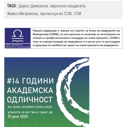
TAGS:
Дарко Димовски
европски синдикати
Живко Митревски
притисоци во ССМ
ССМ