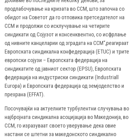
добивме во последните неколку денови, за
продлабочување на кризата во ССМ, што започна со
обидот на Советот да го отповика претседателот на
ССМ и продолжи со исклучување на четирите
синдикати од Сојузот и консенквентно, со исфрлање
од нивните канцеларии од зградата на ССМ“,реагираат
Европската синдикална конфедерација (ETUC) и трите
европски сојузи – Европската федерација на
синдикатите од јавниот сектор (EPSU), Европската
федерација на индустриски синдикати (Industriаll
Еuropa) и Европската федерација од земјоделство и
прехрана (EFFAT).
Посочувајќи на актуелните турбулентни случувања во
најбројната синдикална асоцијација во Македонија, во
ССМ, го изразуваат своето уверување дека овие
настани се штетни за македонското синдикално