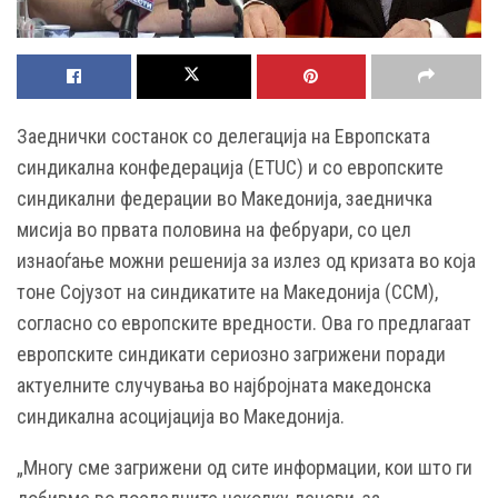
Заеднички состанок со делегација на Европската
синдикална конфедерација (ETUC) и со европските
синдикални федерации во Македонија, заедничка
мисија во првата половина на фебруари, со цел
изнаоѓање можни решенија за излез од кризата во која
тоне Сојузот на синдикатите на Македонија (ССМ),
согласно со европските вредности. Ова го предлагаат
европските синдикати сериозно загрижени поради
актуелните случувања во најбројната македонска
синдикална асоцијација во Македонија.
„Многу сме загрижени од сите информации, кои што ги