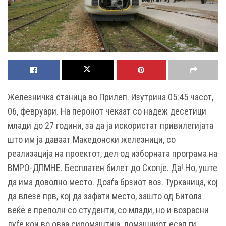
Железничка станица во Прилеп. Изутрина 05:45 часот,
06, февруари. На перонот чекаат со надеж десетици
млади до 27 години, за да ја искористат привилегијата
што им ја даваат Македонски железници, со
реализација на проектот, дел од изборната програма на
ВМРО-ДПМНЕ. Бесплатен билет до Скопје. Да! Но, уште
да има доволно место. Доаѓа брзиот воз. Турканица, кој
да влезе прв, кој да зафати место, зашто од Битола
веќе е преполн со студенти, со млади, но и возрасни
луѓе кои во оваа сиромаштија, домашниот есап ги