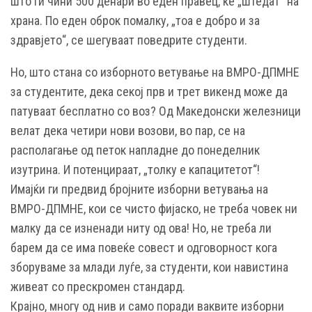
што ги чини 500 денари во еден правец, ќе „штедат“ на
храна. По еден оброк помалку, „тоа е добро и за
здравјето“, се шегуваат поведрите студенти.
Но, што стана со изборното ветување на ВМРО-ДПМНЕ
за студентите, дека секој прв и трет викенд може да
патуваат бесплатно со воз? Од Македонски железници
велат дека четири нови возови, во пар, се на
располагање од петок напладне до понеделник
изутрина. И потенцираат, „толку е капацитетот“!
Имајќи ги предвид бројните изборни ветувања на
ВМРО-ДПМНЕ, кои се чисто фијаско, не треба човек ни
малку да се изненади ниту од ова! Но, не треба ли
барем да се има повеќе совест и одговорност кога
зборуваме за млади луѓе, за студенти, кои навистина
живеат со прескромен стандард.
Крајно, многу од нив и само поради ваквите изборни