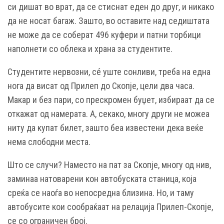
си дишат во врат, да се стиснат еден до друг, и никако
да не носат багаж. Зашто, во оставите над седиштата
не може да се соберат 496 куфери и патни торбици
наполнети со облека и храна за студентите.
Студентите нервозни, сé уште сонливи, треба на една
нога да висат од Прилеп до Скопје, цели два часа.
Макар и без пари, со прескромен буџет, избираат да се
откажат од намерата. А, секако, многу други не можеа
ниту да купат билет, зашто беа известени дека веќе
нема слободни места.
Што се случи? Наместо на пат за Скопје, многу од нив,
заминаа натоварени кон автобуската станица, која
среќа се наоѓа во непосредна близина. Но, и таму
автобусите кои сообраќаат на релација Прилеп-Скопје,
се со ограничен број.