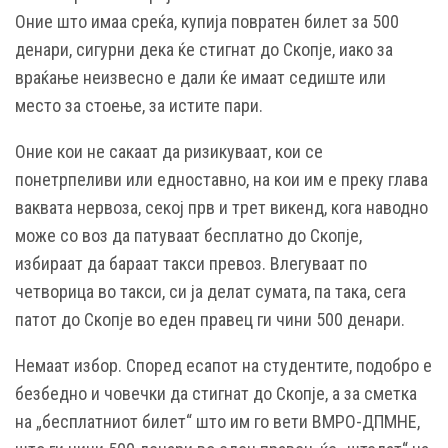
Оние што имаа среќа, купија повратен билет за 500
денари, сигурни дека ќе стигнат до Скопје, иако за
враќање неизвесно е дали ќе имаат седиште или
место за стоење, за истите пари.
Оние кои не сакаат да ризикуваат, кои се
понетрпеливи или едноставно, на кои им е преку глава
ваквата нервоза, секој прв и трет викенд, кога наводно
може со воз да патуваат бесплатно до Скопје,
избираат да бараат такси превоз. Влегуваат по
четворица во такси, си ја делат сумата, па така, сега
патот до Скопје во еден правец ги чини 500 денари.
Немаат избор. Според есапот на студентите, подобро е
безбедно и човечки да стигнат до Скопје, а за сметка
на „бесплатниот билет“ што им го вети ВМРО-ДПМНЕ,