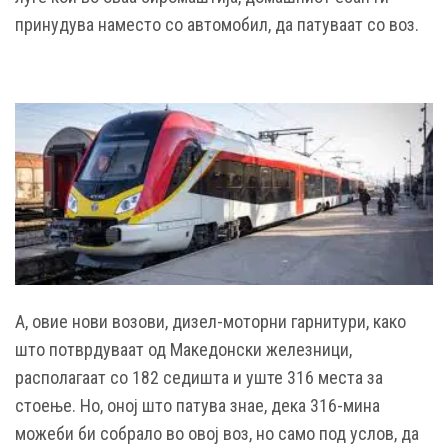
принудува наместо со автомобил, да патуваат со воз.
А, овие нови возови, дизел-моторни гарнитури, како
што потврдуваат од Македонски железници,
располагаат со 182 седишта и уште 316 места за
стоење. Но, оној што патува знае, дека 316-мина
можеби би собрало во овој воз, но само под услов, да