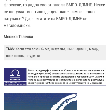
флоскули, го дадоа својот глас за ВМРО-ДПМНЕ. Некои
се шегуваат во стилот, „еден глас – само за едно
патување“! Да, апетитите на ВМРО-ДПМНЕ се
мегаломански.
Моника Талеска
TAGS:
бесплатен возен билет
ветувања
ВМРО-ДПМНЕ
млади
нови возови
студенти