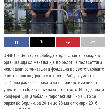
ЦИВИЛ – Центар за слобода е единствена невладина
организација од Македонија, во редот на педесеттина
невладини организации и фондации во светот, којашто
е потписник на „Граѓанската повелба“, документ и
глобална рамка за правата на граѓан(к)ите за нивно
учество во обликување на општеството. На годишната
конференција „Глобални перспективи“, која што се
одржа во Берлин, од 26-ти до 28-ми октомври 2016