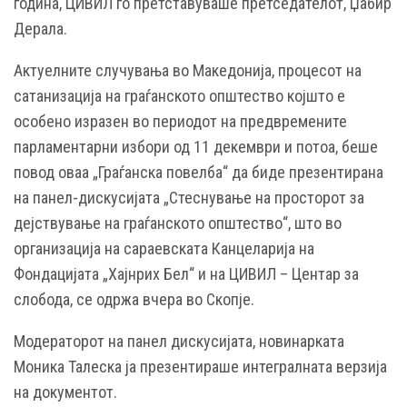
година, ЦИВИЛ го претставуваше претседателот, Џабир
Дерала.
Актуелните случувања во Македонија, процесот на
сатанизација на граѓанското општество којшто е
особено изразен во периодот на предвремените
парламентарни избори од 11 декември и потоа, беше
повод оваа „Граѓанска повелба“ да биде презентирана
на панел-дискусијата „Стеснување на просторот за
дејствување на граѓанското општество“, што во
организација на сараевската Канцеларија на
Фондацијата „Хајнрих Бел“ и на ЦИВИЛ – Центар за
слобода, се одржа вчера во Скопје.
Модераторот на панел дискусијата, новинарката
Моника Талеска ја презентираше интегралната верзија
на документот.