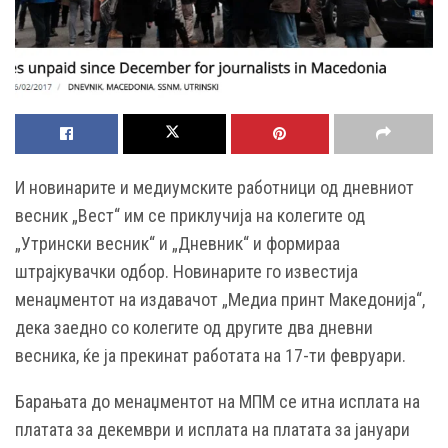
И новинарите и медиумските работници од дневниот
весник „Вест“ им се приклучија на колегите од
„Утрински весник“ и „Дневник“ и формираа
штрајкувачки одбор. Новинарите го известија
менаџментот на издавачот „Медиа принт Македонија“,
дека заедно со колегите од другите два дневни
весника, ќе ја прекинат работата на 17-ти февруари.
Барањата до менаџментот на МПМ се итна исплата на
платата за декември и исплата на платата за јануари