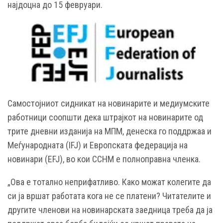
најдоцна до 15 февруари.
Самостојниот сидникат на новинарите и медиумските
работници соопшти дека штрајкот на новинарите од
трите дневни изданија на МПМ, денеска го поддржаа и
Меѓународната (IFJ) и Европската федерација на
новинари (EFJ), во кои ССНМ е полноправна членка.
„Ова е тотално неприфатливо. Како можат колегите да
си ја вршат работата кога не се платени? Читателите и
другите членови на новинарската заедница треба да ја