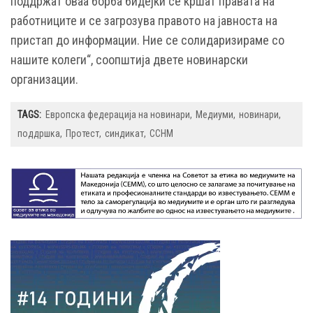
поддржат оваа борба бидејќи се кршат правата на
работниците и се загрозува правото на јавноста на
пристап до информации. Ние се солидаризираме со
нашите колеги“, соопштиja двете новинарски
организации.
TAGS:
Европска федерација на новинари
Медиуми
новинари
поддршка
Протест
синдикат
ССНМ