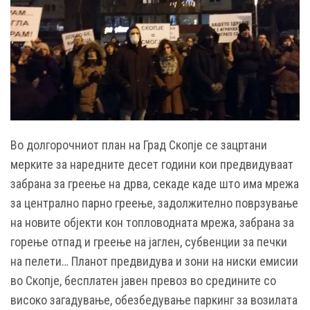
Во долгорочниот план на Град Скопје се зацртани
мерките за наредните десет години кои предвидуваат
забрана за греење на дрва, секаде каде што има мрежа
за централно парно греење, задолжително поврзување
на новите објекти кон топловодната мрежа, забрана за
горење отпад и греење на јаглен, субвенции за печки
на пелети… Планот предвидува и зони на ниски емисии
во Скопје, бесплатен јавен превоз во средините со
високо загадување, обезбедување паркинг за возилата