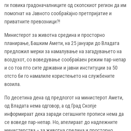
ги повика градоначалниците од скопскиот регион да им
помогнат на Јавното сообраќајно претпријатие и
приватните превозници?!
Министерот за животна средина и просторно
планирање, Башким Амети, на 25 јануари до Владата
предложил мерки за намалување на загадувањето на
воздухот, со воведување сообраќаен режим пар-непар
и со тоа пто сите државни и јавни институции за 50
отсто би го намалиле користењето на службените
возила.
По десетина дена од предлогот на министерот Амети,
од Владата нема одговор, а од Град Скопје
информираат дека заради сегашните прописи нема да
се воведе пар-непар. Но, апелираат до надлежните
министерства – за животна средина и просторно