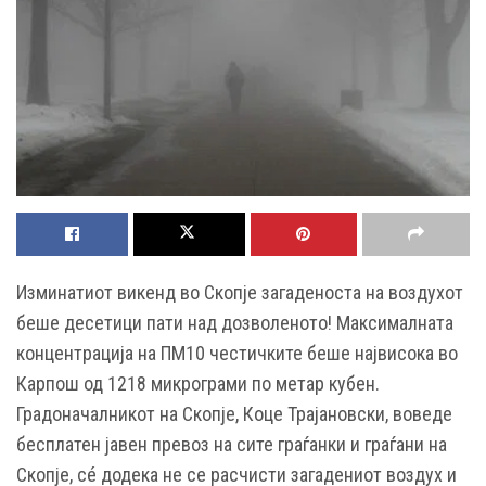
Изминатиот викенд во Скопје загаденоста на воздухот
беше десетици пати над дозволеното! Максималната
концентрација на ПМ10 честичките беше највисока во
Карпош од 1218 микрограми по метар кубен.
Градоначалникот на Скопје, Коце Трајановски, воведе
бесплатен јавен превоз на сите граѓанки и граѓани на
Скопје, сé додека не се расчисти загадениот воздух и