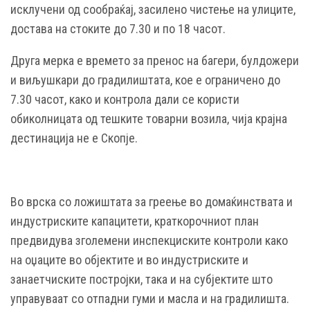
исклучени од сообраќај, засилено чистење на улиците,
достава на стоките до 7.30 и по 18 часот.
Друга мерка е времето за пренос на багери, булдожери
и виљушкари до градилиштата, кое е ограничено до
7.30 часот, како и контрола дали се користи
обиколницата од тешките товарни возила, чија крајна
дестинација не е Скопје.
Во врска со ложиштата за греење во домаќинствата и
индустриските капацитети, краткорочниот план
предвидува зголемени инспекциските контроли како
на оџаците во објектите и во индустриските и
занаетчиските постројки, така и на субјектите што
управуваат со отпадни гуми и масла и на градилишта.