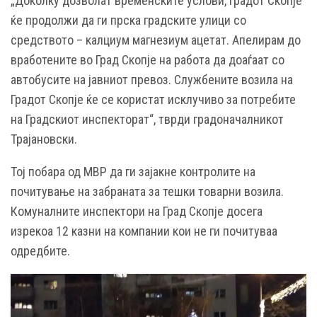
„Доколку дозволат временските услови, Градот Скопје
ќе продолжи да ги прска градските улици со
средството – калциум магнезиум ацетат. Апелирам до
вработените во Град Скопје на работа да доаѓаат со
автобусите на јавниот превоз. Службените возила на
Градот Скопје ќе се користат исклучиво за потребите
на Градскиот инспекторат“, тврди градоначалникот
Трајановски.
Тој побара од МВР да ги зајакне контролите на
почитување на забраната за тешки товарни возила.
Комуналните инспектори на Град Скопје досега
изрекоа 12 казни на компании кои не ги почитуваа
одредбите.