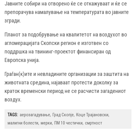
Јавните собири на отворено ќе се откажуваат и ќе се
препорачува намалување на температурата во јавните
згради.
Планот за подобрување на квалитетот на воздухот во
агломерацијата Скопски регион е изготвен со
поддршка на твининг-проектот финансиран од
Европска унија.
Граѓан(к)ите и невладините организации за заштита на
животната средина, најаваат протести доколку за
краток временски период не се расчисти загадениот
воздух.
TAGS:
аерозагадување
Град Скопје
Коце Трајановски
малигни болести
мерки
ПМ 10 честички
смртност