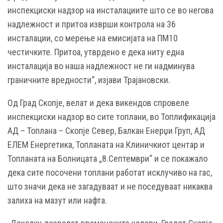
инспекциски надзор на инсталациите што се во негова
надлежност и притоа изврши контрола на 36
инсталации, со мерење на емисијата на ПМ10
честичките. Притоа, утврдено е дека ниту една
инсталација во наша надлежност не ги надминува
граничните вредности“, изјави Трајановски.
Од Град Скопје, велат и дека викендов спровеле
инспекциски надзор во сите топлани, во Топлификација
АД – Топлана – Скопје Север, Балкан Енерџи Груп, АД
ЕЛЕМ Енергетика, Топланата на Клиничкиот центар и
Топланата на Болницата „8.Септември“ и се покажало
дека сите посочени топлани работат исклучиво на гас,
што значи дека не загадуваат и не поседуваат никаква
залиха на мазут или нафта.