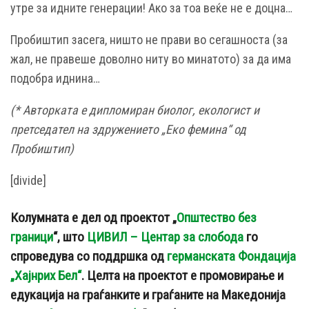
утре за идните генерации! Ако за тоа веќе не е доцна…
Пробиштип засега, ништо не прави во сегашноста (за
жал, не правеше доволно ниту во минатото) за да има
подобра иднина…
(* Авторката е дипломиран биолог, екологист и
претседател на здружението „Еко фемина“ од
Пробиштип)
[divide]
Колумната е дел од проектот „
Општество без
граници
“, што
ЦИВИЛ – Центар за слобода
го
спроведува со поддршка од
германската Фондација
„Хајнрих Бел“
. Целта на проектот е промовирање и
едукација на граѓанките и граѓаните на Македонија