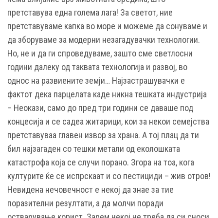
претставува една голема лага! За светот, ние
претставуваме капка во море и можеме да сонуваме и
да зборуваме за модерни незагадувачки технологии.
Но, не и да ги спроведуваме, зашто сме светлосни
години далеку од таквата технологија и развој, во
однос на развиените земји… Најзастрашувачки е
фактот дека парцелата каде никна тешката индустрија
– Неокази, само до пред три години се даваше под
концесија и се садеа житарици, кои за некои семејства
претставуваа главен извор за храна. А тој плац да ти
бил најзагаден со тешки метали од еколошката
катастрофа која се случи порано. Згора на тоа, кога
културите ќе се испрскаат и со пестициди – жив отров!
Невидена нечовечност е некој да знае за тие
поразителни резултати, а да молчи поради
остварување корист. Зарем некој не треба да си сноси