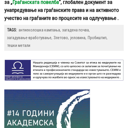
за „
Граѓанската повелба
“, глобален документ за
унапредување на граѓанските права и на активното
учество на граѓаните во процесите на одлучување .
TAGS:
антиеколошка кампања
загадена почва
загадување-вработување
Злетово
јеловина
Пробиштип
тешки метали