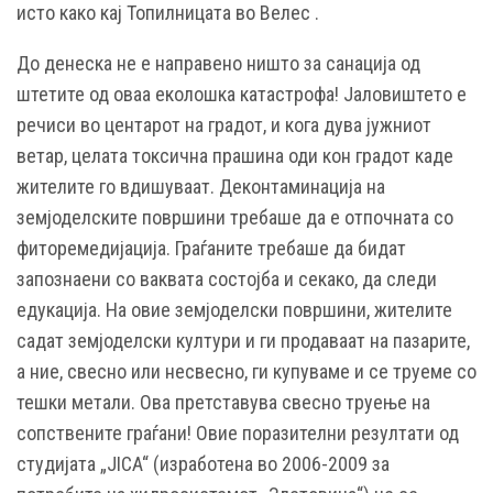
исто како кај Топилницата во Велес .
До денеска не е направено ништо за санација од
штетите од оваа еколошка катастрофа! Јаловиштето е
речиси во центарот на градот, и кога дува јужниот
ветар, целата токсична прашина оди кон градот каде
жителите го вдишуваат. Деконтаминација на
земјоделските површини требаше да е отпочната со
фиторемедијација. Граѓаните требаше да бидат
запознаени со ваквата состојба и секако, да следи
едукација. На овие земјоделски површини, жителите
садат земјоделски култури и ги продаваат на пазарите,
а ние, свесно или несвесно, ги купуваме и се труеме со
тешки метали. Ова претставува свесно труење на
сопствените граѓани! Овие поразителни резултати од
студијата „JICA“ (изработена во 2006-2009 за