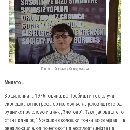
Пишува:
Светлана Станојковска
Минато…
Во далечната 1976 година, во Пробиштип се случи
еколошка катастрофа со излевање на јаловиштето од
рудникот за олово и цинк „Злетово“. Така, јаловиштето
стана една од 16 жешки еколошки точки во земјава. На
оваа локација, од почетокот на експлоатацијата на