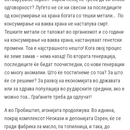
одговорност? Луѓето не се ни свесни за последиците
од консумирање на храна богата со тешки метали… По
консумирање на ваква храна не настапува смрт.
Тешките метали се таложат во организмот и со години
на консумирање на ваква храна, настануваат генетски
промени. Тоа е најстрашното нешто! Кога овој процес
ќе земе замав – нема назад! По втората генерација,
последиците ќе бидат поочигледни, со нови генерации
со многу аномалии. Што ќе постигнеме со тоа? За што
ќе се решиме? За развој на економијата во државата
или за здрава популација во рударските средини, ако е
можно тоа… Граѓаните треба да одлучат!
А во Пробиштип, агонијата продолжува. Во иднина,
покрај комплексот Неокази и депонијата Озрен, ќе се
гради фабрика за масло, па топилница, и така, до