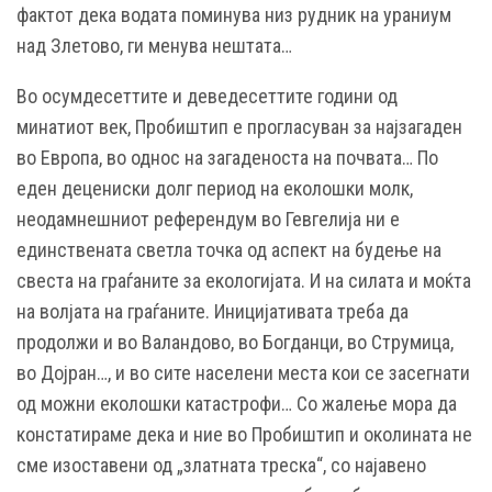
фактот дека водата поминува низ рудник на ураниум
над Злетово, ги менува нештата…
Во осумдесеттите и деведесеттите години од
минатиот век, Пробиштип е прогласуван за најзагаден
во Европа, во однос на загаденоста на почвата… По
еден децениски долг период на еколошки молк,
неодамнешниот референдум во Гевгелија ни е
единствената светла точка од аспект на будење на
свеста на граѓаните за екологијата. И на силата и моќта
на волјата на граѓаните. Иницијативата треба да
продолжи и во Валандово, во Богданци, во Струмица,
во Дојран…, и во сите населени места кои се засегнати
од можни еколошки катастрофи… Со жалење мора да
констатираме дека и ние во Пробиштип и околината не
сме изоставени од „златната треска“, со најавено