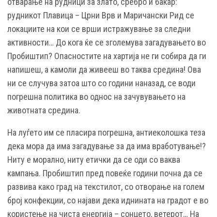
отварање на рудници за злато, сребро и бакар:
рудникот Плавица – Црни Врв и Маричански Рид се
локациите на кои се врши истражување за следни
активности… До кога ќе се зголемува загадувањето во
Пробиштип? Опасностите на хартија не ги собира да ги
напишеш, а камоли да живееш во таква средина! Ова
ни се случува затоа што со години наназад, се води
погрешна политика во однос на зачувувањето на
животната средина.
На луѓето им се пласира погрешна, антиеколошка теза
дека мора да има загадување за да има вработување!?
Ниту е морално, ниту етички да се оди со ваква
кампања. Пробиштип пред повеќе години почна да се
развива како град на текстилот, со отворање на голем
број конфекции, со најави дека иднината на градот е во
користење на чиста енергија – сонцето, ветерот… На