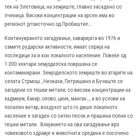
тек на Злетовица, на земјиште, главно засадено со
пченица. Високи концентрации на арсен има во
регионот југоисточно од Пробиштип…
Континуираното загадување, хаваријата во 1976 и
самите рударски активности, имаат серија на
последици за и кон локалното население. Повеќе од
1.000 хектари земјоделска површина се
контаминирани. Земјоделското земјиште во атарите на
селата Стрмош , Неокази, Петришино и Бучиште се
загадени со тешки метали, со високи концентрации на
кадмиум, бакар, олово, цинк, манган…, а во услови на
посилен ветар, воздухот што го дише локалното
насление е загаден со ситен песок и прашина полни со
тешки метали . Влијанието на ова загадување врз
човековото здравје и животната средина е посочено