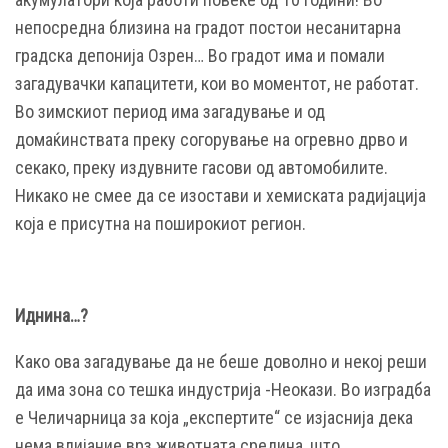
непосредна близина на градот постои несанитарна
градска депонија Озрен… Во градот има и помали
загадувачки капацитети, кои во моментот, не работат.
Во зимскиот период има загадување и од
домаќинствата преку согорување на огревно дрво и
секако, преку издувните гасови од автомобилите.
Никако не смее да се изостави и хемиската радијација
која е присутна на поширокиот регион.
Иднина…?
Како ова загадување да не беше доволно и некој реши
да има зона со тешка индустрија -Неокази. Во изградба
е Челичарница за која „експертите“ се изјаснија дека
нема влијание врз животната средина, што