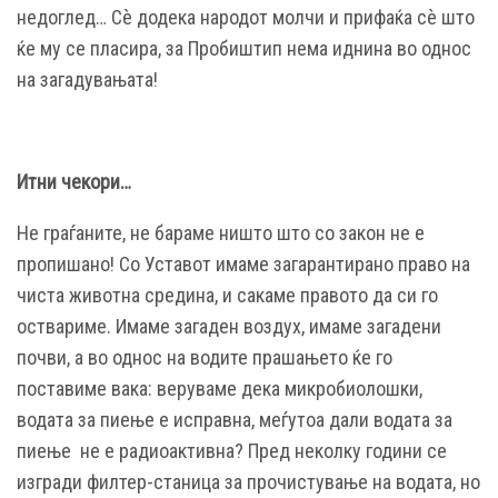
недоглед… Сè додека народот молчи и прифаќа сè што
ќе му се пласира, за Пробиштип нема иднина во однос
на загадувањата!
Итни чекори…
Не граѓаните, не бараме ништо што со закон не е
пропишано! Со Уставот имаме загарантирано право на
чиста животна средина, и сакаме правото да си го
оствариме. Имаме загаден воздух, имаме загадени
почви, а во однос на водите прашањето ќе го
поставиме вака: веруваме дека микробиолошки,
водата за пиење е исправна, меѓутоа дали водата за
пиење не е радиоактивна? Пред неколку години се
изгради филтер-станица за прочистување на водата, но