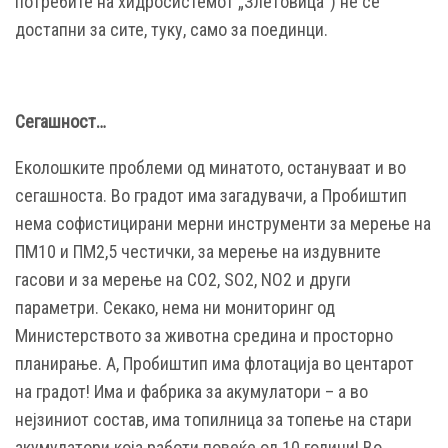
потребите на хидросистемот „Злетовица“) не се
достапни за сите, туку, само за поединци.
Сегашност…
Еколошките проблеми од минатото, остануваат и во
сегашноста. Во градот има загадувачи, а Пробиштип
нема софистицирани мерни инструменти за мерење на
ПМ10 и ПМ2,5 честички, за мерење на издувните
гасови и за мерење на CO2, SO2, NO2 и други
параметри. Секако, нема ни мониторинг од
Министерството за животна средина и просторно
планирање. А, Пробиштип има флотација во центарот
на градот! Има и фабрика за акумулатори – а во
нејзиниот состав, има топилница за топење на стари
акумулатори која работи повеќе од 10 години! Во