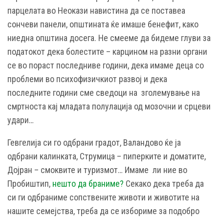
парцелата во Неокази навистина да се поставеа
сончеви панели, општината ќе имаше бенефит, како
ниедна општина досега. Не смееме да бидеме глуви за
податокот дека болестите – карцином на разни органи
се во пораст последниве години, дека имаме деца со
проблеми во психофизичкиот развој и дека
последните години сме сведоци на зголемување на
смртноста кај младата полулација од мозочни и срцеви
удари…
Гевгелија си го одбрани градот, Валандово ќе ја
одбрани калинката, Струмица – пиперките и доматите,
Дојран – смоквите и туризмот… Имаме ли ние во
Пробиштип,
нешто да браниме?
Секако дека треба да
си ги одбраниме сопствените животи и животите на
нашите семејства, треба да се избориме за подобро