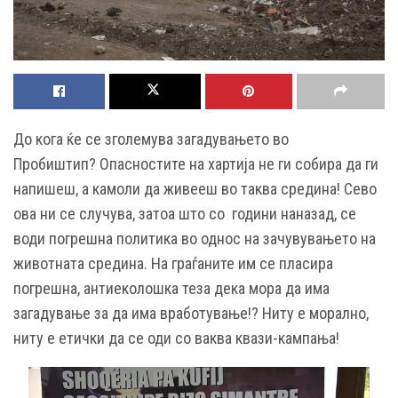
До кога ќе се зголемува загадувањето во
Пробиштип? Опасностите на хартија не ги собира да ги
напишеш, а камоли да живееш во таква средина! Сево
ова ни се случува, затоа што со години наназад, се
води погрешна политика во однос на зачувувањето на
животната средина. На граѓаните им се пласира
погрешна, антиеколошка теза дека мора да има
загадување за да има вработување!? Ниту е морално,
ниту е етички да се оди со ваква квази-кампања!