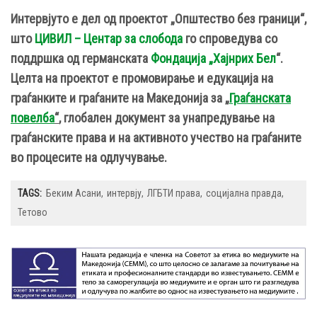
Интервјуто е дел од проектот „Општество без граници“,
што
ЦИВИЛ – Центар за слобода
го спроведува со
поддршка од германската
Фондација „Хајнрих Бел
“.
Целта на проектот е промовирање и едукација на
граѓанките и граѓаните на Македонија за „
Граѓанската
повелба
“
, глобален документ за унапредување на
граѓанските права и на активното учество на граѓаните
во процесите на одлучување.
TAGS:
Беким Асани
интервју
ЛГБТИ права
социјална правда
Тетово