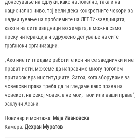
донесување на одлуки, како на локално, така и на
национално ниво, тој вели дека конкретните чекори за
надминување на проблемите на ЛГБТИ-заедницата,
како и на сите заедници во земјата, е можна само
преку интеракција и здружено делување на сите
граѓански организации.
„Ако ние ги гледаме работите кои ни се заеднички и не
прават исти, можеме да направиме многу поголем
притисок врз институциите. Затоа, кога зборуваме за
човекови права треба да ги гледаме како права на
човекот, на секој човек, а не мои, твои или ваши права“,
заклучи Асани.
Новинар и монтажа:
Маја Ивановска
Камера:
Дехран Муратов