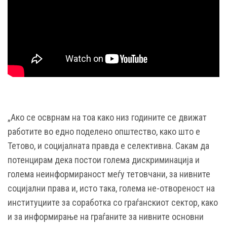
„Ако се осврнам на тоа како низ годините се движат
работите во едно поделено општество, како што е
Тетово, и социјалната правда е селективна. Сакам да
потенцирам дека постои голема дискриминација и
голема неинформираност меѓу тетовчани, за нивните
социјални права и, исто така, голема не-отвореност на
институциите за соработка со граѓанскиот сектор, како
и за информирање на граѓаните за нивните основни