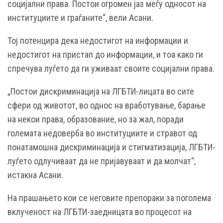
социјални права. Постои огромен јаз меѓу односот на
институциите и граѓаните“, вели Асани.
Тој потенцира дека недостигот на информации и
недостигот на пристап до информации, и тоа како ги
спречува луѓето да ги уживаат своите социјални права.
„Постои дискриминација на ЛГБТИ-лицата во сите
сфери од животот, во однос на вработување, барање
на некои права, образование, но за жал, поради
големата недоверба во институциите и стравот од
понатамошна дискриминација и стигматизација, ЛГБТИ-
луѓето одлучиваат да не пријавуваат и да молчат“,
истакна Асани.
На прашањето кои се неговите препораки за поголема
вклученост на ЛГБТИ-заедницата во процесот на