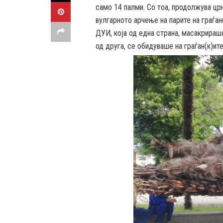
само 14 палми. Со тоа, продолжува цр
вулгарното арчење на парите на граѓа
ДУИ, која од една страна, масакрираш
од друга, се обидуваше на граѓан(к)ит