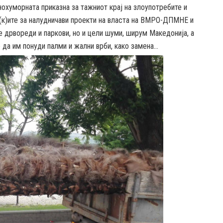
нохуморната приказна за тажниот крај на злоупотребите и
н(к)ите за налудничави проекти на власта на ВМРО-ДПМНЕ и
е дрвореди и паркови, но и цели шуми, ширум Македонија, а
е да им понуди палми и жални врби, како замена…