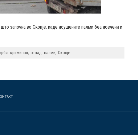
 што започна во Скопје, каде исушените палми беа исечени и
врби
криминал
отпад
палми
Скопје
ОНТАКТ