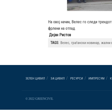
На овој начин, Велес го следи трендот
фрлени на отпад.
Дејан Ристов
TAGS:
Велес
граѓански новинар
жални 
ЗЕЛЕН ЦИВИЛ
ЗА ЦИВИЛ
РЕСУРСИ
ИМПРЕСУМ
К
© 2022 GREENCIVIL