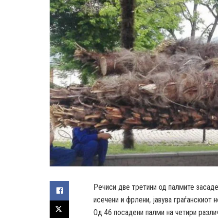
Речиси две третини од палмите засаде
исечени и фрлени, јавува граѓанскиот 
Од 46 посадени палми на четири различ