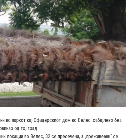
ни во паркот кај Офицерскиот дом во Велес, сабајлево беа
новинар од тој град
ни локации во Велес, 32 се пресечени, а „преживеани“ се