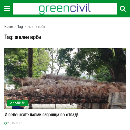
Home
Tag
жални врби
Tag:
жални врби
АНАЛИЗИ
И велешките палми завршија во отпад!
23/05/2017