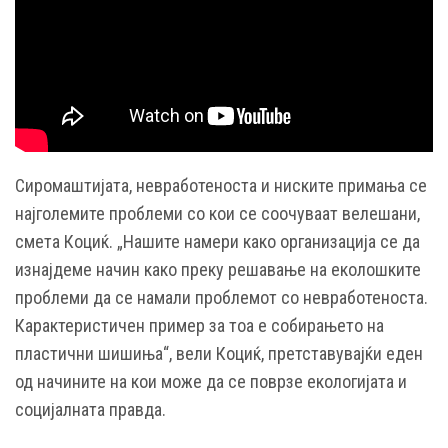
Сиромаштијата, невработеноста и ниските примања се
најголемите проблеми со кои се соочуваат велешани,
смета Коциќ. „Нашите намери како организација се да
изнајдеме начин како преку решавање на еколошките
проблеми да се намали проблемот со невработеноста.
Карактеристичен пример за тоа е собирањето на
пластични шишиња“, вели Коциќ, претставувајќи еден
од начините на кои може да се поврзе екологијата и
социјалната правда.