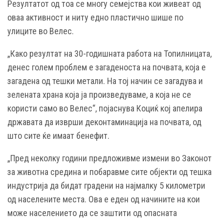
Резултатот од тоа се многу семејства кои живеат од
оваа активност и ниту едно пластично шише по
улиците во Велес.
„Како резултат на 30-годишната работа на Топилницата,
денес голем проблем е загаденоста на почвата, која е
загадена од тешки метали. На тој начин се загадува и
зелената храна која ја произведуваме, а која не се
користи само во Велес“, појаснува Коциќ кој апелира
државата да изврши деконтаминација на почвата, од
што сите ќе имаат бенефит.
„Пред неколку години предложивме измени во Законот
за животна средина и побаравме сите објекти од тешка
индустрија да бидат градени на најмалку 5 километри
од населените места. Ова е еден од начините на кои
може населението да се заштити од опасната