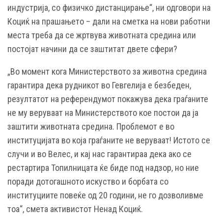
индустрија, со физичко дистанцирање“, ни одговори на
Коциќ на прашањето – дали на сметка на нови работни
места треба да се жртвува животната средина или
постојат начини да се заштитат двете сфери?
„Во момент кога Министерството за животна средина
гарантира дека рудникот во Гевгелија е безбеден,
резултатот на референдумот покажува дека граѓаните
не му веруваат на Министерството кое постои да ја
заштити животната средина. Проблемот е во
институцијата во која граѓаните не веруваат! Истото се
случи и во Велес, и кај нас гарантираа дека ако се
рестартира Топилницата ќе биде под надзор, но ние
поради дотогашното искуство и борбата со
институциите повеќе од 20 години, не го дозволивме
тоа“, смета активистот Ненад Коциќ.