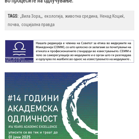
во процесите на одлучување.
TAGS:
„Вила Зора„
екологија
животна средина
Ненад Коциќ
почва
социјална правда