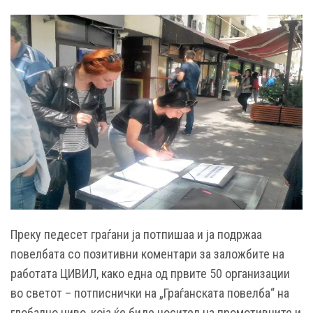
Преку педесет граѓани ја потпишаа и ја подржаа
повелбата со позитивни коментари за заложбите на
работата ЦИВИЛ, како една од првите 50 организации
во светот – потписнички на „Граѓанската повелба“ на
глобално ниво, која ќе биде носител на промотивните и