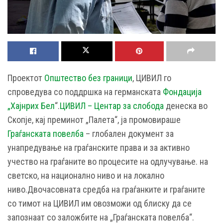
Проектот
Општество без граници
, ЦИВИЛ го
спроведува со поддршка на германската
Фондација
„Хајнрих Бел
“.
ЦИВИЛ – Центар за слобода
денеска во
Скопје, кај преминот „Палета“, ја промовираше
Граѓанската повелба
– глобален документ за
унапредување на граѓанските права и за активно
учество на граѓаните во процесите на одлучување. на
светско, на национално ниво и на локално
ниво.
Двочасовната средба на граѓанките и граѓаните
со тимот на ЦИВИЛ им овозможи од блиску да се
запознаат со заложбите на „Граѓанската повелба“.