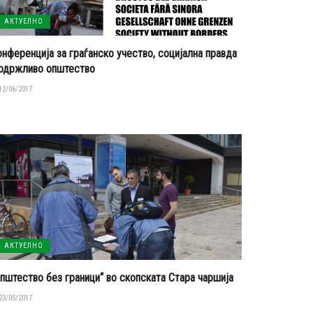
АКТУЕЛНО
нференција за граѓанско учество, социјална правда
 одржливо општество
12/06/2017
АКТУЕЛНО
пштество без граници“ во скопската Стара чаршија
23/05/2017