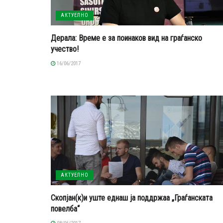
АКТУЕЛНО
Дерала: Време е за поинаков вид на граѓанско
учество!
16/06/2017
АКТУЕЛНО
Скопјан(к)и уште еднаш ја поддржаа „Граѓанската
повелба“