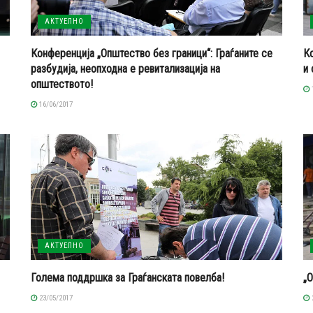
АКТУЕЛНО
Конференција „Општество без граници“: Граѓаните се
Ко
разбудија, неопходна е ревитализација на
и
општеството!
16/06/2017
АКТУЕЛНО
Голема поддршка за Граѓанската повелба!
„О
23/05/2017