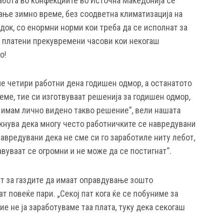
работа во конфекциите во Источна Македонија се
ање зимно време, без соодветна климатизација на
адок, со енормни норми кои треба да се исполнат за
 платени прекувремени часови кои некогаш
о!
е четири работни дена годишен одмор, а останатото
еме, тие си изготвуваат решенија за годишен одмор,
 имам лично видено такво решение“, вели нашата
такнува дека многу често работничките се навредувани
авредувани дека не сме си го заработиле ниту лебот,
авуваат се огромни и не може да се постигнат“.
т за газдите да имаат оправдување зошто
т повеќе пари. „Секој пат кога ќе се побуниме за
ие не ја заработуваме таа плата, туку дека секогаш