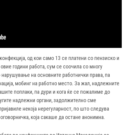
 конфекција, од кои само 13 се платени со пензиско и
овие години работа, сум се соочила со многу
о нарушување на основните работнички права, па
ација, мобинг на работно место. За жал, надлежните
ашите поплаки, па дури и кога ќе се пожалиме до
угите надлежни органи, задолжително сме
 пријавиле некоја нерегуларност, по што следува
соговорничка, која сакаше да остане анонимна.