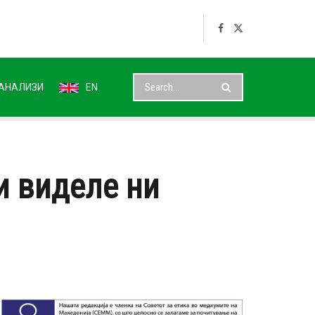
АНАЛИЗИ
EN
и виделе ни