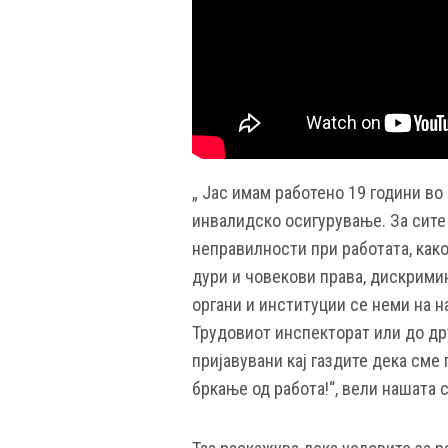
„ Јас имам работено 19 години во
инвалидско осигурување. За сите 
неправилности при работата, как
дури и човекови права, дискримин
органи и институции се неми на н
Трудовиот инспекторат или до др
пријавувани кај газдите дека сме
бркање од работа!“, вели нашата 