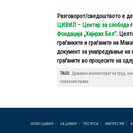
Разговорот/сведоштвото е де
ЦИВИЛ – Центар за слобода
г
Фондација „Хајнрих Бел“
. Целт
граѓанките и граѓаните на Мак
документ за унапредување на г
граѓаните во процесите на одл
TAGS:
Државен инспекторат за труд
ко
човекови права
ЗЕЛЕН ЦИВИЛ
ЗА ЦИВИЛ
РЕСУРСИ
ИМПРЕСУМ
К