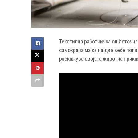
Текстилна работничка од Источна
самохрана мајка на две веќе полн
раскажува својата животна приказ