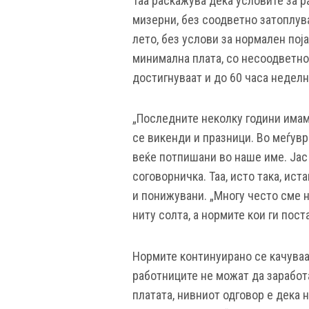
Таа раскажува дека условите за 
мизерни, без соодветно затоплув
лето, без услови за нормален пој
минимална плата, со несоодветно
достигнуваат и до 60 часа неделн
„Последните неколку години имам
се викенди и празници. Во меѓувр
веќе потпишани во наше име. Јас
соговорничка. Таа, исто така, ис
и понижувани. „Многу често сме н
ниту солта, а нормите кои ги пост
Нормите континуирано се качуваа
работниците не можат да заработа
платата, нивниот одговор е дека н