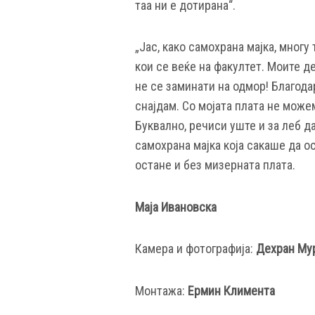
таа ни е дотирана“.
„Јас, како самохрана мајка, мног
кои се веќе на факултет. Моите де
не се заминати на одмор! Благода
снајдам. Со мојата плата не може
Буквално, речиси уште и за леб да
самохрана мајка која сакаше да о
остане и без мизерната плата.
Маја Ивановска
Камера и фотографија:
Дехран Му
Монтажа:
Ермин Климента