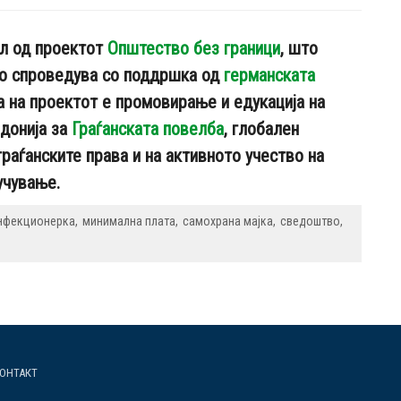
л од проектот
Општество без граници
, што
о спроведува со поддршка од
германската
а на проектот е промовирање и едукација на
едонија за
Граѓанската повелба
, глобален
раѓанските права и на активното учество на
учување.
нфекционерка
минимална плата
самохрана мајка
сведоштво
ОНТАКТ