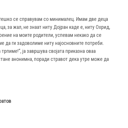
у тешко се справувам со минималец. Имам две деца
ца, за жал, не знаат ниту Дојран каде е, ниту Охрид,
рение на моите родители, успевам некако да се
ме да ги задоволиме ниту најосновните потреби.
 трпиме!“, ја завршува својата приказна оваа
стане анонимна, поради стравот дека утре може да
ратов