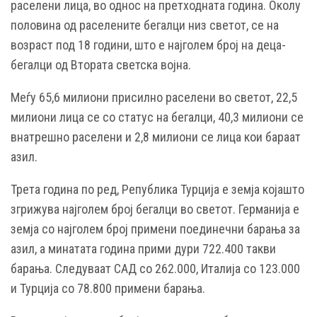
раселени лица, во однос на претходната година. Околу
половина од раселените бегалци низ светот, се на
возраст под 18 години, што е најголем број на деца-
бегалци од Втората светска војна.
Меѓу 65,6 милиони присилно раселени во светот, 22,5
милиони лица се со статус на бегалци, 40,3 милиони се
внатрешно раселени и 2,8 милиони се лица кои бараат
азил.
Трета година по ред, Република Турција е земја којашто
згрижува најголем број бегалци во светот. Германија е
земја со најголем број примени поединечни барања за
азил, а минатата година прими дури 722.400 такви
барања. Следуваат САД со 262.000, Италија со 123.000
и Турција со 78.800 примени барања.