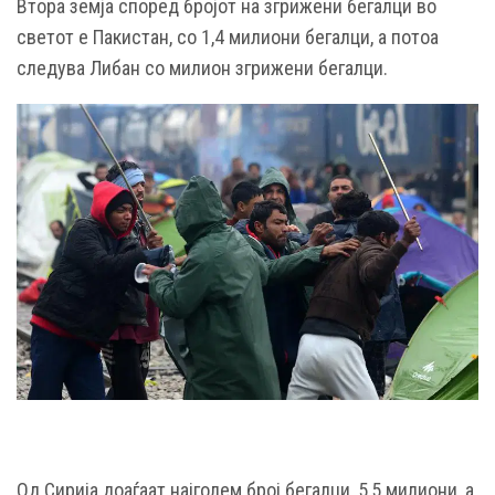
Втора земја според бројот на згрижени бегалци во
светот е Пакистан, со 1,4 милиони бегалци, а потоа
следува Либан со милион згрижени бегалци.
Од Сирија доаѓаат најголем број бегалци, 5,5 милиони, а