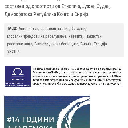
составен од спортисти од Етиопија, Јужен Судан,
Демократска Република Конго и Сирија.
TAGS:
Авганистан
баратели на азил
бегалци
Глобални трендови на раселување
извештај
Пакистан
раселени лица
Светски ден на бегалците
Сирија
Турција
УНХЦР