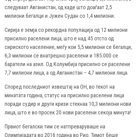
следуваат Авганистан, од каде што доаѓаат 2,5
милиони бегалци и Јужен Судан со 1,4 милиони.
Сирија е земја со рекордна популација од 12 милиони
присилно раселени лица, што е над 45 отсто од
сириското население, меѓу кои 5,5 милиони се бегалци,
6,3 милиони се внатрешно раселени и 185.000 се
баратели на азил. Од Колумбија присилно се раселени
7,7 милиони лица, а од Авганистан – 4,7 милиони лица.
Според последниот извештај на ОН, во текот на
минатата година, статус на присилно раселени лица
поради судир и други кризи стекнаа 10,3 милиони нови
лица, што е во просек 20 нови раселени секоја минута!
Првиот бегалски тим се натпреваруваше на
Олимпијадата во 2016 година во Рио. Тимот беше