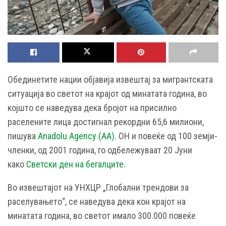
Обединетите нации објавија извештај за мигрантската
ситуација во светот на крајот од минатата година, во
којшто се наведува дека бројот на присилно
раселените лица достигнал рекордни 65,6 милиони,
пишува
Anadolu Agency (AA)
. ОН и повеќе од 100 земји-
членки, од 2001 година, го одбележуваат 20 Јуни
како
Светски ден на бегалците
.
Во извештајот на УНХЦР „Глобални трендови за
раселувањето“, се наведува дека кон крајот на
минатата година, во светот имало 300.000 повеќе