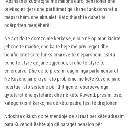
“Apanazhet kushtojnë me miliona euro, pensionet dhe
privilegjet tjera dhe përfitimet që i kanë funksionarët e
mëparshëm, dhe aktualët. Këto thjeshtë duhet të
ndërpriten menjëherë!
Ne sot do të dorëzojmë kërkesë, e cila në opinion kishte
jehonë të madhe, dhe ka të bëjë me privilegjet dhe
benificionet si të funksionarëve të mëparshëm, ashtu
edhe të atyre që janë zgjedhur, si dhe të atyre të
emëruarve. Dhe do të presim reagim nga parlamentarët.
Në Kuvend janë kryer ato probleme, në këtë Kuvend janë
ndërtuar ato sisteme për thithjen e resurseve nga
qytetaret dhe qytetarët dhe në këtë Kuvend, presim, ose,
kategorikisht kërkojmë që këto padrejtësi të drejtohen!
Ndoshta dikush do të mendojë se si rast për këtë adresim
para Kuvendit është ajo që paraqet pension për