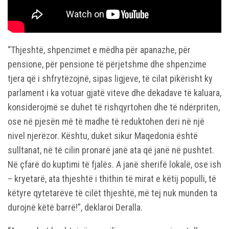
“Thjeshtë, shpenzimet e mëdha për apanazhe, për
pensione, për pensione të përjetshme dhe shpenzime
tjera që i shfrytëzojnë, sipas ligjeve, të cilat pikërisht ky
parlament i ka votuar gjatë viteve dhe dekadave të kaluara,
konsiderojmë se duhet të rishqyrtohen dhe të ndërpriten,
ose në pjesën më të madhe të reduktohen deri në një
nivel njerëzor. Kështu, duket sikur Maqedonia është
sulltanat, në të cilin pronarë janë ata që janë në pushtet.
Në çfarë do kuptimi të fjalës. A janë sherifë lokalë, ose ish
– kryetarë, ata thjeshtë i thithin të mirat e këtij populli, të
këtyre qytetarëve të cilët thjeshtë, më tej nuk munden ta
durojnë këtë barrë!”, deklaroi Deralla.