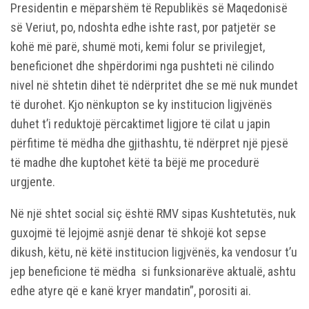
Presidentin e mëparshëm të Republikës së Maqedonisë
së Veriut, po, ndoshta edhe ishte rast, por patjetër se
kohë më parë, shumë moti, kemi folur se privilegjet,
beneficionet dhe shpërdorimi nga pushteti në cilindo
nivel në shtetin dihet të ndërpritet dhe se më nuk mundet
të durohet. Kjo nënkupton se ky institucion ligjvënës
duhet t’i reduktojë përcaktimet ligjore të cilat u japin
përfitime të mëdha dhe gjithashtu, të ndërpret një pjesë
të madhe dhe kuptohet këtë ta bëjë me procedurë
urgjente.
Në një shtet social siç është RMV sipas Kushtetutës, nuk
guxojmë të lejojmë asnjë denar të shkojë kot sepse
dikush, këtu, në këtë institucion ligjvënës, ka vendosur t’u
jep beneficione të mëdha si funksionarëve aktualë, ashtu
edhe atyre që e kanë kryer mandatin”, porositi ai.