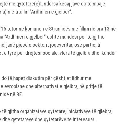
jtë me qytetare(ë)t, ndërsa kësaj jave do të mbajë
ia) me titullin “Ardhmëri e gjelbër”.
 15 tetor në komunën e Strumicës me fillim në ora 13 në
a “Ardhmëri e gjelbër” është mundësi për të gjithë
ë, janë pjesë e sektorit joqeveritar, ose partie, ti
e tyre për drejtësi sociale, vlera të gjelbra dhe kundër
 do të hapet diskutim për çështjet lidhur me
 evropiane dhe alternativat e gjelbra, në pritje të
nisë në BE.
 të gjitha organizatave qytetare, iniciativave të gjlebra,
ve dhe qytetareve dhe qytetarëve të interesuar.