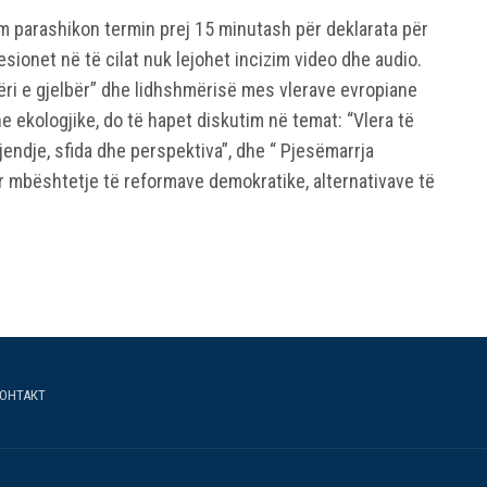
im parashikon termin prej 15 minutash për deklarata për
esionet në të cilat nuk lejohet incizim video dhe audio.
ëri e gjelbër” dhe lidhshmërisë mes vlerave evropiane
he ekologjike, do të hapet diskutim në temat: “Vlera të
gjendje, sfida dhe perspektiva”, dhe “ Pjesëmarrja
 mbështetje të reformave demokratike, alternativave të
ОНТАКТ