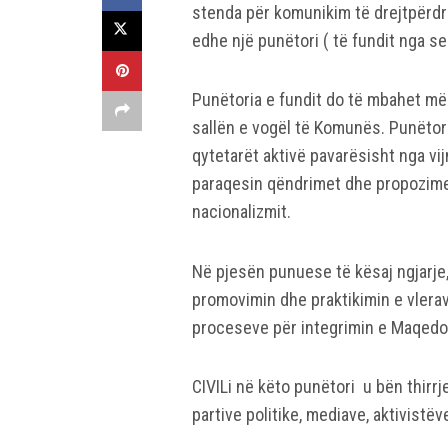
stenda për komunikim të drejtpërdre
edhe një punëtori ( të fundit nga ser
Punëtoria e fundit do të mbahet më
sallën e vogël të Komunës. Punëtori
qytetarët aktivë pavarësisht nga vijn
paraqesin qëndrimet dhe propozimet 
nacionalizmit.
Në pjesën punuese të kësaj ngjarje,
promovimin dhe praktikimin e vlerave
proceseve për integrimin e Maqedo
CIVILi në këto punëtori u bën thirrje
partive politike, mediave, aktivistë