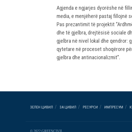
Agjenda e ngjarjes dyorëshe në fill
media, e menjëherë pastaj fillojnë s
Pas prezantimit të projektit “Ardhm
dhe të gjelbra, drejtësisë sociale d
gjelbra në nivel lokal dhe qendror: 
qytetare në proceset shoqërore për
gjelbra dhe antinacionalizmit”.
ЗЕЛЕН ЦИВИЛ
ЗА ЦИВИЛ
РЕСУРСИ
ИМПРЕСУМ
К
© 2022 GREENCIVIL