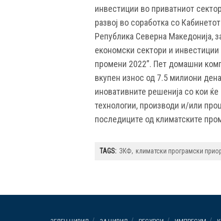
инвестиции во приватниот сектор
развој во соработка со Кабинетот
Република Северна Македонија, з
економски сектори и инвестиции 
промени 2022”. Пет домашни ком
вкупен износ од 7.5 милиони дена
иновативните решенија со кои ќе
технологии, производи и/или про
последиците од климатските про
TAGS:
ЗКФ
климатски програмски прио