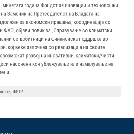
, минатата година Фондот за иновации и технолошки
 на Заменик на Претседателот на Владата на
адолжен за економски прашања, координација со
и ФАО, објави повик за „Справување со климатски
пании се добитници на финансиска поддршка во
ри, кој веќе започнаа со реализација на своите
 овозможат развој на иновативни, климатски/чисти
цеси насочени кон ублажување или намалување на
мени.
ритети
ФИТР