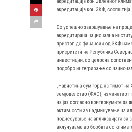
акредитација кон Зелениот клима
акредитација кон ЗКФ, соопштија
Со успешно завршување на проце
акредитирана национална институ
пристап до финансии од ЗКФ нам
приоритети на Република Северна
инвестиции, со целосна сопствен
подобро интегрирање со национал
„Навистина сум горд на тимот на 
земјоделство (ФАО), изминатиот 
на јаз согласно критериумите за 
активности за надминување на ид
поднесување на апликацијата за а
вклучуваме во борбата со климат