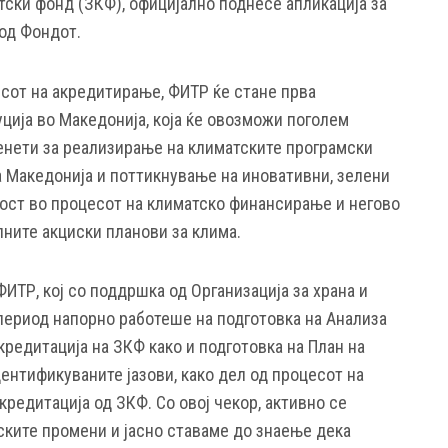
тски фонд (ЗКФ), официјално поднесе апликација за
 од Фондот.
сот на акредитирање, ФИТР ќе стане прва
ција во Македонија, која ќе овозможи поголем
енети за реализирање на климатските програмски
 Македонија и поттикнување на иновативни, зелени
ост во процесот на климатско финансирање и негово
ните акциски планови за клима.
ФИТР, кој со поддршка од Организација за храна и
период напорно работеше на подготовка на Анализа
акредитација на ЗКФ како и подготовка на План на
ентификуваните јазови, како дел од процесот на
кредитација од ЗКФ. Со овој чекор, активно се
ските промени и јасно ставаме до знаење дека