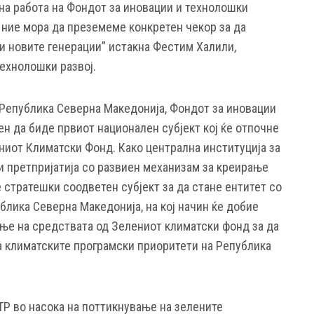
на работа на Фондот за иновации и технолошки
 ние мора да преземеме конкретен чекор за да
 новите генерации” истакна Фестим Халили,
технолошки развој.
 Република Северна Македонија, Фондот за иновации
н да биде првиот национален субјект кој ќе отпочне
ниот Климатски Фонд. Како централна институција за
и претпријатија со развиен механизам за креирање
 стратешки соодветен субјект за да стане ентитет со
блика Северна Македонија, на кој начин ќе добие
ење на средствата од Зелениот климатски фонд за да
 климатските програмски приоритети на Република
ТР во насока на поттикнување на зелените