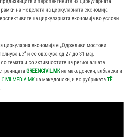
 предизвиците и перспективите на циркуларната
 рамки на Неделата на циркуларната економија
Перспективите на циркуларната економија во услови
а циркуларна економија е „Одржливи мостови:
олнување“ и се одржува од 27 до 31 мај.
о темата и со активностите на регионалната
 страницата
GREENCIVIL.MK
на македонски, албански и
а
CIVILMEDIA.MK
на македонски, и во рубриката
TË
.