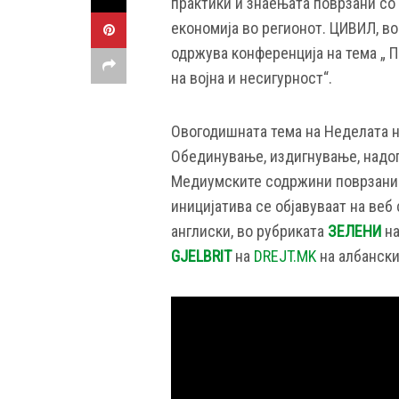
практики и знаењата поврзани со
економија во регионот. ЦИВИЛ, во
одржува конференција на тема „ 
на војна и несигурност“.
Овогодишната тема на Неделата н
Обединување, издигнување, надоп
Медиумските содржини поврзани с
иницијатива се објавуваат на веб
англиски, во рубриката
ЗЕЛЕНИ
н
GJELBRIT
на
DREJT.MK
на албански