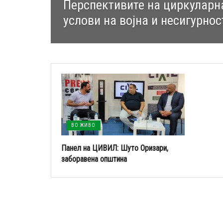
Перспективите на циркуларн
услови на војна и несигурнос
ВО ЖИВО
Панел на ЦИВИЛ: Шуто Оризари,
заборавена општина
13/09/2022