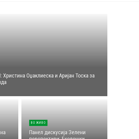
Христина Оџаклиеска и Аријан Тоска за
нда
ВО ЖИВО
 на
Панел дискусија Зелени
перспективи: Еколошки