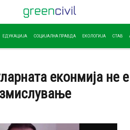
ЕДУКАЦИЈА
СОЦИЈАЛНА ПРАВДА
ЕКОЛОГИЈА
СТАВ
ларната еконмија не 
размислување