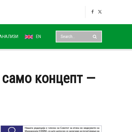
АНАЛИЗИ
EN
е само концепт —