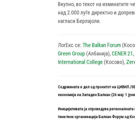
Вкупно, во текот на изминатите 
над 2.000 луѓе директно и допрев
нагласи Берлајоли.
ЛогЕкс се:
The Balkan Forum
(Косо
Green Group
(Албанија),
CENER 21
,
International College
(Косово),
Zer
Содржината е дел од проектот на ЦИВИЛ /ЗЕ
економија на Западен Балкан (26 мај- 1 јун
Иницијативата ја спроведува
регионалната 
тинк-тенк организација Балкан Форум од Ко