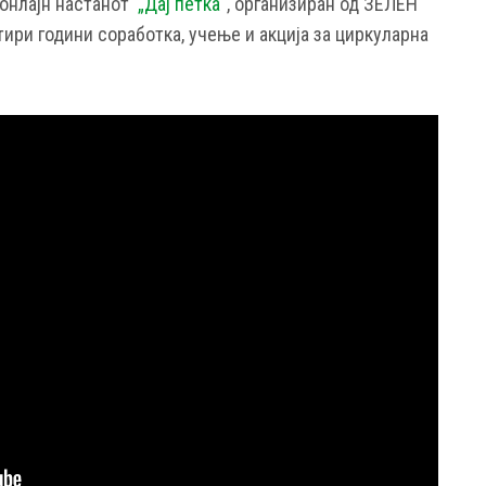
 онлајн настанот
„Дај петка“
, организиран од ЗЕЛЕН
тири години соработка, учење и акција за циркуларна