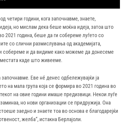
од четири години, кога започнавме, знаете,
деја, но мислам дека беше моќна идеја, затоа што
о 2021 година, беше да ги собереме луѓето со
ите со слични размислувања од академијата,
 ги собереме и да видиме како можеме да донесеме
 местата каде што живееме.
а започнавме. Еве нé денес одбележувајќи ја
о на мала група која се формира во 2021 година во
 текот на овие години имаше предизвици. Некои луѓе
 заминаа, но нови организации се придружија. Она
стоеше заедно и знаете тоа во основа е благодарејќи
отвеност, желба“, истакна Берлајоли.