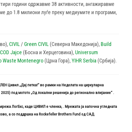
четири години одржавме 38 активности, ангажиравме
ме до 1.8 милиони луѓе преку медиумите и програми,
во),
CIVIL
/
Green CIVIL
(Северна Македонија),
Build
COD Jajce
(Босна и Херцеговина),
Universum
o Waste Montenegro
(Црна Гора),
YIHR Serbia
(Србија).
ЛЕН Цивил „Дај петка!“ во рамки на Неделата на циркуларна
и 2025) под мотото „Од локални решенија до регионално влијание“
.
мрежа ЛогЕкс, каде ЦИВИЛ е членка,
. Мрежата ја започна
угледната
сово, а со поддршка
на
Rockefeller Brothers Fund од САД.