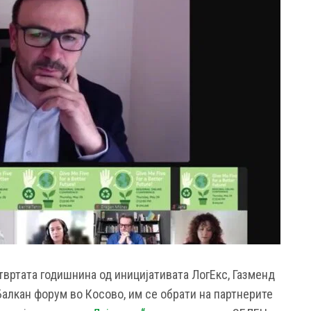
твртата годишнина од иницијативата ЛогЕкс, Газменд
Балкан форум во Косово, им се обрати на партнерите