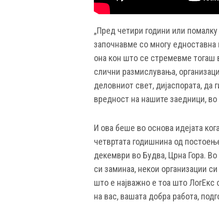
„Пред четири години или помалку 
започнавме со многу едноставна и
она кон што се стремевме тогаш в
слични размислувања, организаци
деловниот свет, дијаспората, да
вредност на нашите заедници, во
И ова беше во основа идејата ког
четвртата годишнина од постоењет
декември во Будва, Црна Гора. Во
си заминаа, некои организации си
што е најважно е тоа што ЛогЕкс 
на вас, вашата добра работа, подг