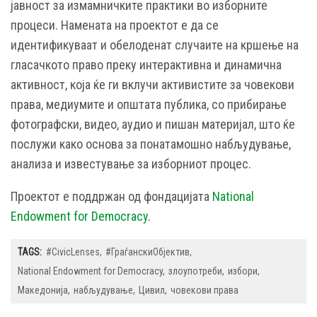
јавност за измамничките практики во изборните
процеси. Намената на проектот е да се
идентификуваат и обелоденат случаите на кршење на
гласачкото право преку интерактивна и динамична
активност, која ќе ги вклучи активистите за човекови
права, медиумите и општата публика, со прибирање
фотографски, видео, аудио и пишан материјал, што ќе
послужи како основа за понатамошно набљудување,
анализа и известување за изборниот процес.
Проектот е поддржан од фондацијата
National
Endowment for Democracy
.
TAGS:
#CivicLenses
#ГраѓанскиОбјектив
National Endowment for Democracy
злоупотреби
избори
Македонија
набљудување
Цивил
човекови права