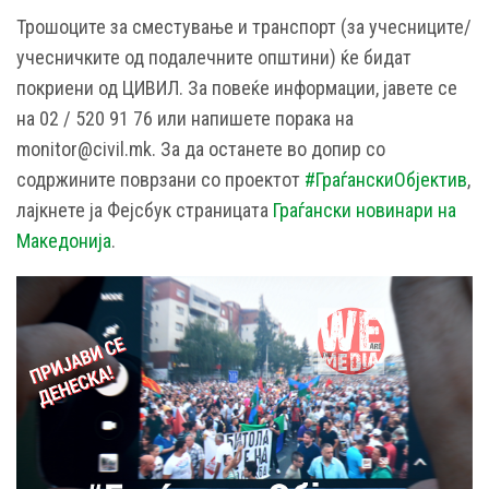
Трошоците за сместување и транспорт (за учесниците/
учесничките од подалечните општини) ќе бидат
покриени од ЦИВИЛ. За повеќе информации, јавете се
на 02 / 520 91 76 или напишете порака на
monitor@civil.mk. За да останете во допир со
содржините поврзани со проектот
#ГраѓанскиОбјектив
,
лајкнете ја Фејсбук страницата
Граѓански новинари на
Македонија
.