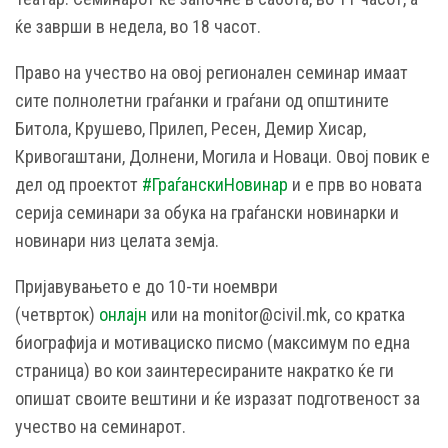
ќе заврши в недела, во 18 часот.
Право на учество на овој регионален семинар имаат
сите полнолетни граѓанки и граѓани од општините
Битола, Крушево, Прилеп, Ресен, Демир Хисар,
Кривогаштани, Долнени, Могила и Новаци. Овој повик е
дел од проектот
#ГраѓанскиНовинар
и е прв во новата
серија семинари за обука на граѓански новинарки и
новинари низ целата земја.
Пријавувањето е до 10-ти ноември
(четврток)
онлајн
или на monitor@civil.mk, со кратка
биографија и мотивациско писмо (максимум по една
страница) во кои заинтересираните накратко ќе ги
опишат своите вештини и ќе изразат подготвеност за
учество на семинарот.