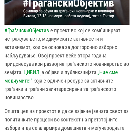
#ГраѓанскиОбјектив
е проект во кој се комбинираат
истражувањето, медиумските активности и
активизмот, кои се основа за долгорочно изборно
набљудување. Овој проект веќе втора година
придонесува кон развој на граѓанското новинарство во
земјата.
ЦИВИЛ
ја објави и публикацијата
„Ние сме
медиумите!“
која е одличен ресурс за активните
граѓанки и граѓани заинтересирани за граѓанското
новинарство.
Општа цел на проектот е да се зајакне јавната свест за
политичките процеси во контекст на претстојните
избори и да се алармира домашната и меѓународната