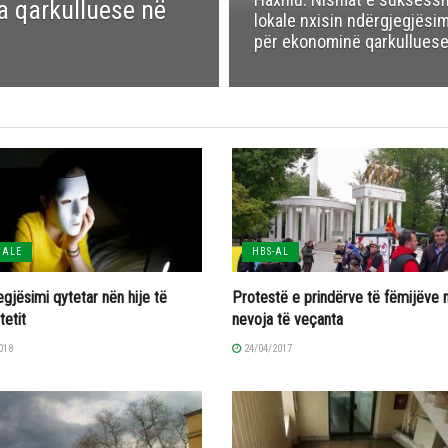
a qarkulluese në
lokale nxisin ndërgjegjësi
për ekonominë qarkullues
UALE
HBS-AL
gjësimi qytetar nën hije të
Protestë e prindërve të fëmijëve
tetit
nevoja të veçanta
018
24/04/2017