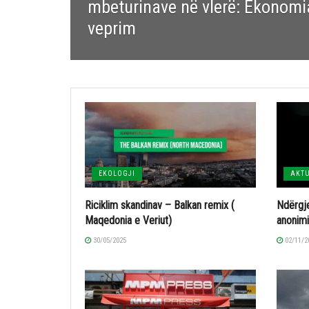
mbeturinave në vlerë: Ekonomi
veprim
EKOLOGJI
AKT
Riciklim skandinav – Balkan remix (
Ndërgje
Maqedonia e Veriut)
anonimi
30/05/2025
02/11/2