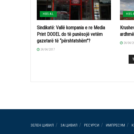
HBS-AL
HBS-
Sindikatë: Vallë kompania e re Media
Krushev
Print DOOEL do të punësojë vetëm
ardhmër
gazetarë të “përshtatshëm”?
24/04/2
24/04/2017
ЗЕЛЕН ЦИВИЛ
ЗА ЦИВИЛ
РЕСУРСИ
ИМПРЕСУМ
К