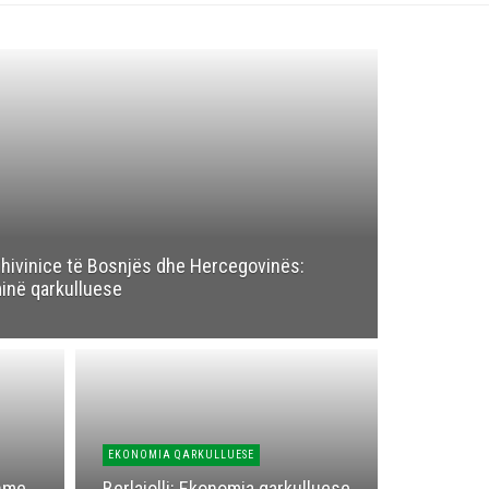
hivinice të Bosnjës dhe Hercegovinës:
inë qarkulluese
EKONOMIA QARKULLUESE
hme
Berlajolli: Ekonomia qarkulluese