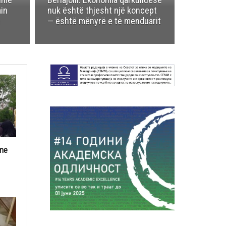
min
nuk është thjesht një koncept
e
— është mënyrë e të menduarit
 me