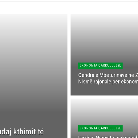
EKONOMIA QARKULLUESE
Qendra e Mbeturinave në Z
Nismë rajonale për ekonom
EKONOMIA QARKULLUESE
daj kthimit të
Haxhiu: Nismat e suksess