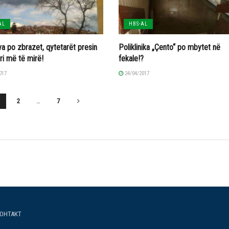
AL
HBS-AL
a po zbrazet, qytetarët presin
Poliklinika „Çento“ po mbytet në
i më të mirë!
fekale!?
017
24/04/2017
1
2
…
7
ОНТАКТ