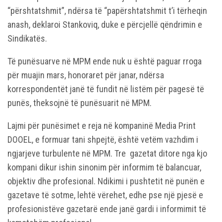
“përshtatshmit”, ndërsa të “papërshtatshmit t’i tërheqin
anash, deklaroi Stankoviq, duke e përcjellë qëndrimin e
Sindikatës.
Të punësuarve në MPM ende nuk u është paguar rroga
për muajin mars, honoraret për janar, ndërsa
korrespondentët janë të fundit në listëm për pagesë të
punës, theksojnë të punësuarit në MPM.
Lajmi për punësimet e reja në kompaninë Media Print
DOOEL, e formuar tani shpejtë, është vetëm vazhdim i
ngjarjeve turbulente në MPM. Tre gazetat ditore nga kjo
kompani dikur ishin sinonim për informim të balancuar,
objektiv dhe profesional. Ndikimi i pushtetit në punën e
gazetave të sotme, lehtë vërehet, edhe pse një pjesë e
profesionistëve gazetarë ende janë gardi i informimit të