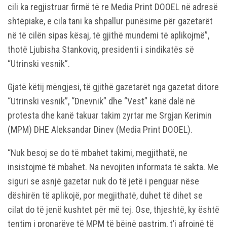
cili ka regjistruar firmë të re Media Print DOOEL në adresë
shtëpiake, e cila tani ka shpallur punësime për gazetarët
në të cilën sipas kësaj, të gjithë mundemi të aplikojmë”,
thotë Ljubisha Stankoviq, presidenti i sindikatës së
“Utrinski vesnik”.
Gjatë këtij mëngjesi, të gjithë gazetarët nga gazetat ditore
“Utrinski vesnik”, “Dnevnik” dhe “Vest” kanë dalë në
protesta dhe kanë takuar takim zyrtar me Srgjan Kerimin
(MPM) DHE Aleksandar Dinev (Media Print DOOEL).
“Nuk besoj se do të mbahet takimi, megjithatë, ne
insistojmë të mbahet. Na nevojiten informata të sakta. Me
siguri se asnjë gazetar nuk do të jetë i penguar nëse
dëshirën të aplikojë, por megjithatë, duhet të dihet se
cilat do të jenë kushtet për më tej. Ose, thjeshtë, ky është
tentim i pronarëve të MPM të bëjnë pastrim, t’i afrojnë të