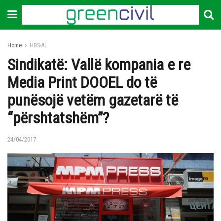
Home
HBS-AL
Sindikatë: Vallë kompania e re
Media Print DOOEL do të
punësojë vetëm gazetarë të
“përshtatshëm”?
24/04/2017