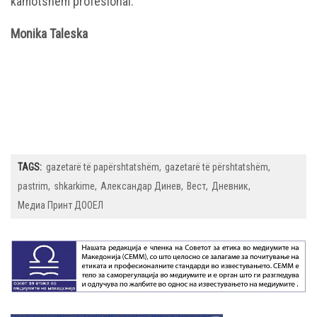
kamotshëm profesional.
Monika Taleska
TAGS:
gazetarë të papërshtatshëm
gazetarë të përshtatshëm
pastrim
shkarkime
Александар Динев
Вест
Дневник
Медиа Принт ДООЕЛ