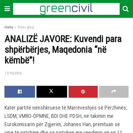
Home
Press @sq
ANALIZË JAVORE: Kuvendi para
shpërbërjes, Maqedonia “në
këmbë”!
17/10/2016
Katër partitë nënshkruese të Marrëveshjes së Përzhinës,
LSDM, VMRO-DPMNE, BDI DHE PDSH, në takimin me
Eurokomisarin për Zgjerim, Johanes Han, premtuan se
janë të gatshëm dhe se pajtohen me vendimin që në 11