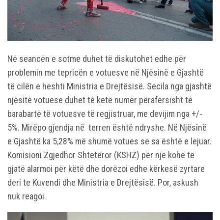
Në seancën e sotme duhet të diskutohet edhe për
problemin me tepricën e votuesve në Njësinë e Gjashtë
të cilën e heshti Ministria e Drejtësisë. Secila nga gjashtë
njësitë votuese duhet të ketë numër përafërsisht të
barabartë të votuesve të regjistruar, me devijim nga +/-
5%. Mirëpo gjendja në terren është ndryshe. Në Njësinë
e Gjashtë ka 5,28% më shumë votues se sa është e lejuar.
Komisioni Zgjedhor Shtetëror (KSHZ) për një kohë të
gjatë alarmoi për këtë dhe dorëzoi edhe kërkesë zyrtare
deri te Kuvendi dhe Ministria e Drejtësisë. Por, askush
nuk reagoi.