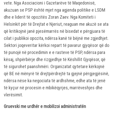
vete. Nga Asociacioni i Gazetarëve të Maqedonisë,
akuzuan se PSP është mjet nga agjenda politike e LSDM
dhe e liderit të opozitës Zoran Zaev. Nga Komiteti i
Helsinkit për të Drejtat e Njeriut, reaguan me akuzë se ata
që kritikojnë janë pjesëmarrës në bisedat e përgjuara të
cilat i publikoi opozita, ndërsa kanë të bëjnë me zgjedhjet.
Sektori joqeveritar kërkoi repart të pavarur gjyqësor që do
të punojë në procedimin e e rasteve të PSP, ndërsa para
kësaj, shpërbërje dhe rizgjedhje të Këshillit Gjyqësor, që
të sigurohet paanshmëri. Organizatat qytetare kërkojnë
që BE në mënyrë të drejtpërdrejtë ta gjejnë përgjegjësinë,
ndërsa nëse ka negociata të ardhshme, edhe ata të jenë
të kyçur në procesin e mbikëqyrjes, marrëveshjes dhe
vlerësimit.
Gruevski me urdhër e mobilizoi administratën