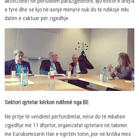
aktivizohet në periudhën parazgjedhore, ajo është e drejta
e tyre dhe se kjo në asnjë mënyrë nuk do të ndikojë mbi
datën e caktuar për zgjedhje.
Sektori qytetar kërkon ndihmë nga BE
Në pritje të vendimit përfundimtar, nëse do të mbahen
zgjedhje më 11 dhjetor, organizatat qytetare në takimin
me Eurokomisarin Han e ngritën tonin, por në kritika mes