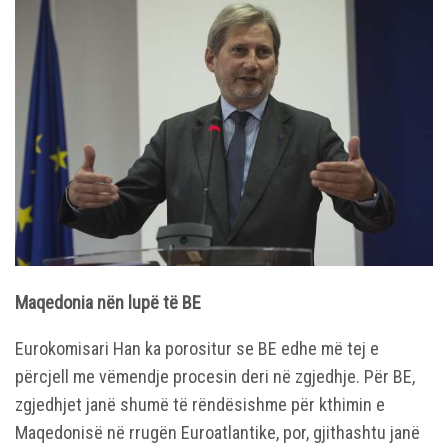
Maqedonia nën lupë të BE
Eurokomisari Han ka porositur se BE edhe më tej e
përcjell me vëmendje procesin deri në zgjedhje. Për BE,
zgjedhjet janë shumë të rëndësishme për kthimin e
Maqedonisë në rrugën Euroatlantike, por, gjithashtu janë