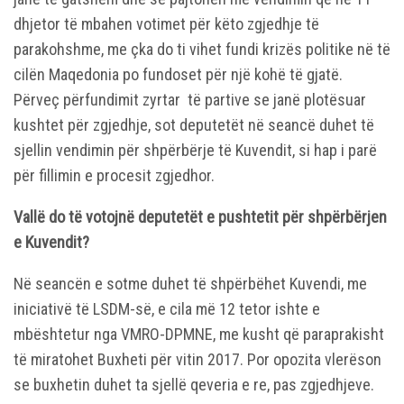
dhjetor të mbahen votimet për këto zgjedhje të
parakohshme, me çka do ti vihet fundi krizës politike në të
cilën Maqedonia po fundoset për një kohë të gjatë.
Përveç përfundimit zyrtar të partive se janë plotësuar
kushtet për zgjedhje, sot deputetët në seancë duhet të
sjellin vendimin për shpërbërje të Kuvendit, si hap i parë
për fillimin e procesit zgjedhor.
Vallë do të votojnë deputetët e pushtetit për shpërbërjen
e Kuvendit?
Në seancën e sotme duhet të shpërbëhet Kuvendi, me
iniciativë të LSDM-së, e cila më 12 tetor ishte e
mbështetur nga VMRO-DPMNE, me kusht që paraprakisht
të miratohet Buxheti për vitin 2017. Por opozita vlerëson
se buxhetin duhet ta sjellë qeveria e re, pas zgjedhjeve.