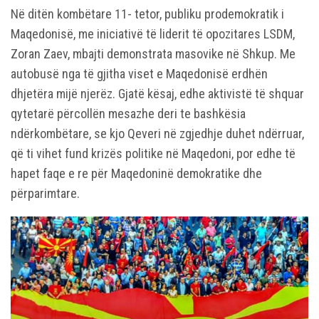
Në ditën kombëtare 11- tetor, publiku prodemokratik i
Maqedonisë, me iniciativë të liderit të opozitares LSDM,
Zoran Zaev, mbajti demonstrata masovike në Shkup. Me
autobusë nga të gjitha viset e Maqedonisë erdhën
dhjetëra mijë njerëz. Gjatë kësaj, edhe aktivistë të shquar
qytetarë përcollën mesazhe deri te bashkësia
ndërkombëtare, se kjo Qeveri në zgjedhje duhet ndërruar,
që ti vihet fund krizës politike në Maqedoni, por edhe të
hapet faqe e re për Maqedoninë demokratike dhe
përparimtare.