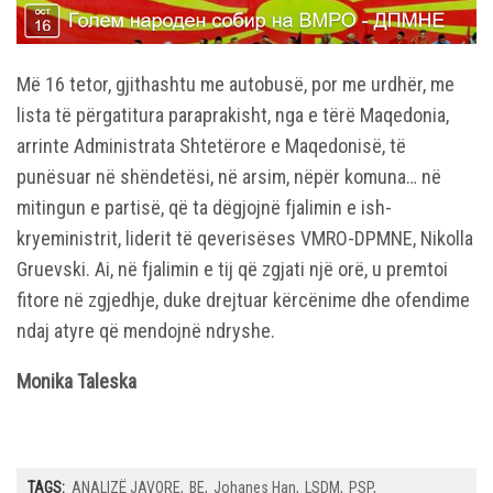
Më 16 tetor, gjithashtu me autobusë, por me urdhër, me
lista të përgatitura paraprakisht, nga e tërë Maqedonia,
arrinte Administrata Shtetërore e Maqedonisë, të
punësuar në shëndetësi, në arsim, nëpër komuna… në
mitingun e partisë, që ta dëgjojnë fjalimin e ish-
kryeministrit, liderit të qeverisëses VMRO-DPMNE, Nikolla
Gruevski. Ai, në fjalimin e tij që zgjati një orë, u premtoi
fitore në zgjedhje, duke drejtuar kërcënime dhe ofendime
ndaj atyre që mendojnë ndryshe.
Monika Taleska
TAGS:
ANALIZË JAVORE
BE
Johanes Han
LSDM
PSP