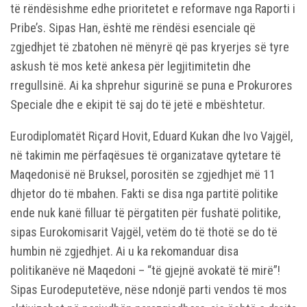
të rëndësishme edhe prioritetet e reformave nga Raporti i
Pribe’s. Sipas Han, është me rëndësi esenciale që
zgjedhjet të zbatohen në mënyrë që pas kryerjes së tyre
askush të mos ketë ankesa për legjitimitetin dhe
rregullsinë. Ai ka shprehur sigurinë se puna e Prokurores
Speciale dhe e ekipit të saj do të jetë e mbështetur.
Eurodiplomatët Riçard Hovit, Eduard Kukan dhe Ivo Vajgël,
në takimin me përfaqësues të organizatave qytetare të
Maqedonisë në Bruksel, porositën se zgjedhjet më 11
dhjetor do të mbahen. Fakti se disa nga partitë politike
ende nuk kanë filluar të përgatiten për fushatë politike,
sipas Eurokomisarit Vajgël, vetëm do të thotë se do të
humbin në zgjedhjet. Ai u ka rekomanduar disa
politikanëve në Maqedoni – “të gjejnë avokatë të mirë”!
Sipas Eurodeputetëve, nëse ndonjë parti vendos të mos