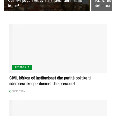
Krusheva po zbrazet, qytetarët presin ardhmëri më
Fazliu: Nevoji
të mirë!
dekriminalizim
PROMOALB
CIVIL kërkon që institucionet dhe partitë politike t’i
ndërpresin keqpërdorimet dhe presionet
10/11/2016