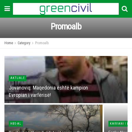
Promoalb
Home
Category
Promoalb
AKTUALE
Jovanoviq: Maqedonia është kampion
Evropian i varfërisë!
HBS-AL
KARVANI I LIR