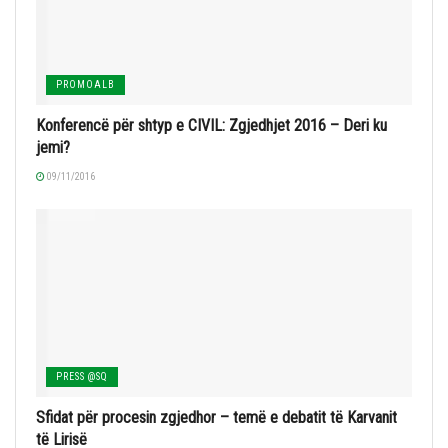
PROMOALB
Konferencë për shtyp e CIVIL: Zgjedhjet 2016 – Deri ku
jemi?
09/11/2016
PRESS @SQ
Sfidat për procesin zgjedhor – temë e debatit të Karvanit
të Lirisë