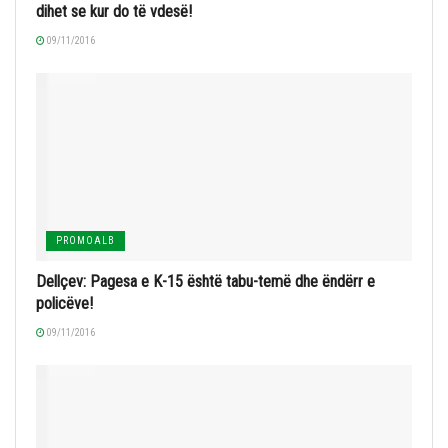
dihet se kur do të vdesë!
09/11/2016
PROMOALB
Dellçev: Pagesa e K-15 është tabu-temë dhe ëndërr e
policëve!
09/11/2016