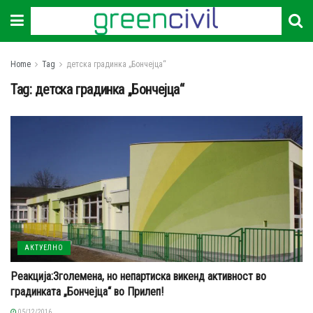
Home
Tag
детска градинка „Бончејца“
Tag:
детска градинка „Бончејца“
АКТУЕЛНО
Реакција:Зголемена, но непартиска викенд активност во
градинката „Бончејца“ во Прилеп!
05/12/2016