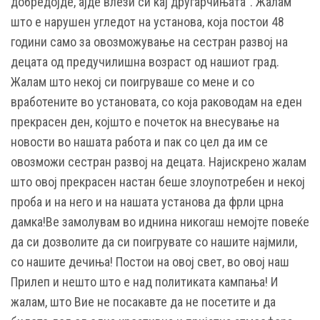
добредојде, ајде влези си кај другарчињата“. Жалам
што е нарушен угледот на установа, која постои 48
години само за овозможување на сестран развој на
децата од предучилишна возраст од нашиот град.
Жалам што некој си поигруваше со мене и со
вработените во установата, со која раководам на еден
прекрасен ден, којшто е почеток на внесување на
новости во нашата работа и пак со цел да им се
овозможи сестран развој на децата. Најискрено жалам
што овој прекрасен настан беше злоупотребен и некој
проба и на него и на нашата установа да фрли црна
дамка!Ве замолувам во иднина никогаш немојте повеќе
да си дозволите да си поигрувате со нашите најмили,
со нашите дечиња! Постои на овој свет, во овој наш
Прилеп и нешто што е над политиката кампања! И
жалам, што Вие не посакавте да не посетите и да