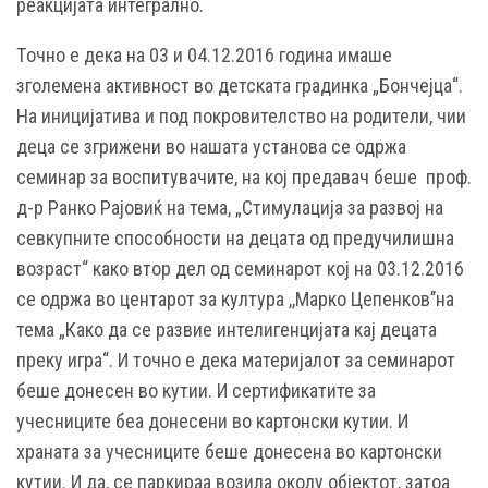
реакцијата интегрално.
Tочно е дека на 03 и 04.12.2016 година имаше
зголемена активност во детската градинка „Бончејца“.
На иницијатива и под покровителство на родители, чии
деца се згрижени во нашата установа се одржа
семинар за воспитувачите, на кој предавач беше проф.
д-р Ранко Рајовиќ на тема, „Стимулација за развој на
севкупните способности на децата од предучилишна
возраст“ како втор дел од семинарот кој на 03.12.2016
се одржа во центарот за култура ,,Марко Цепенков’’на
тема „Како да се развие интелигенцијата кај децата
преку игра“. И точно е дека материјалот за семинарот
беше донесен во кутии. И сертификатите за
учесниците беа донесени во картонски кутии. И
храната за учесниците беше донесена во картонски
кутии. И да, се паркираа возила околу објектот, затоа