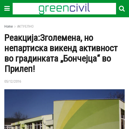
Home
АКТУЕЛНО
Реакција:Зголемена, но
непартиска викенд активност
во градинката „Бончејца“ во
Прилеп!
05/12/2016