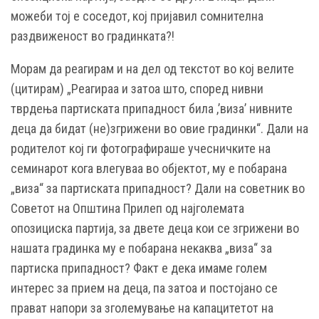
можеби тој е соседот, кој пријавил сомнителна
раздвиженост во градинката?!
Морам да реагирам и на дел од текстот во кој велите
(цитирам) „Реагираа и затоа што, според нивни
тврдења партиската припадност била ,’виза’ нивните
деца да бидат (не)згрижени во овие градинки“. Дали на
родителот кој ги фотографираше учесничките на
семинарот кога влегуваа во објектот, му е побарана
„виза“ за партиската припадност? Дали на советник во
Советот на Општина Прилеп од најголемата
опозициска партија, за двете деца кои се згрижени во
нашата градинка му е побарана некаква „виза“ за
партиска припадност? Факт е дека имаме голем
интерес за прием на деца, па затоа и постојано се
прават напори за зголемување на капацитетот на