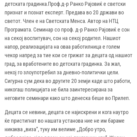
детската градинка.Проф.д-р Ранко Рајовиќ е светски
признат и познат експерт. Предава во 20 држави во
светот. Член е на Светската Менса. Автор на НТЦ
Програмата. Семинар со проф. д-р Ранко Рајовиќ е сон
на секој воспитувач, сон на секој родител. Нашиот
напор, реализацијата на оваа работилница е голем
чекор напред за тие кои се грижат за децата од нашиот
град, за вработените во детската градинка. За жал,
некој го злоупотребил за дневно-политички цели.
Сигурна сум дека во другите 20 земји каде што работи,
никогаш полицијата не била заинтересирана за
неговите семинари како што денеска беше во Прилеп.
Децата се невини, децата се најискрени и кога наутро
ќе пристигнат во нашата установа ние не им бараме
никаква „виза“, туку им велиме „Добро утро,