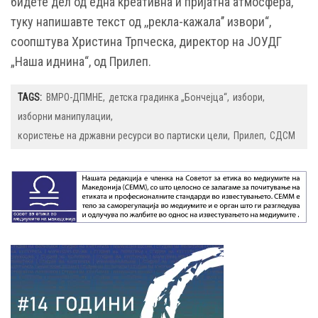
бидете дел од една креативна и пријатна атмосфера,
туку напишавте текст од ,,рекла-кажала’’ извори“,
соопштува Христина Трпческа, директор на ЈОУДГ
„Наша иднина“, од Прилеп.
TAGS:
ВМРО-ДПМНЕ
детска градинка „Бончејца“
избори
изборни манипулации
користење на државни ресурси во партиски цели
Прилеп
СДСМ