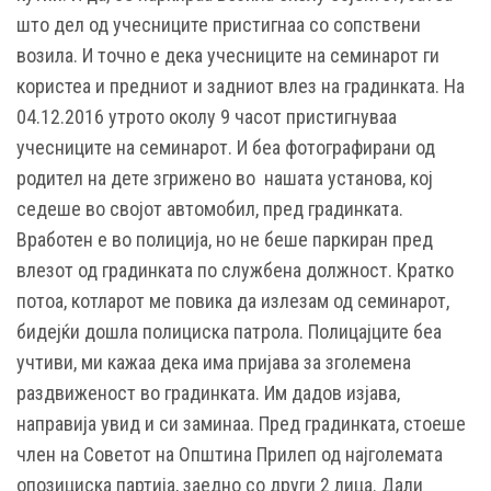
што дел од учесниците пристигнаа со сопствени
возила. И точно е дека учесниците на семинарот ги
користеа и предниот и задниот влез на градинката. На
04.12.2016 утрото околу 9 часот пристигнуваа
учесниците на семинарот. И беа фотографирани од
родител на дете згрижено во нашата установа, кој
седеше во својот автомобил, пред градинката.
Вработен е во полиција, но не беше паркиран пред
влезот од градинката по службена должност. Кратко
потоа, котларот ме повика да излезам од семинарот,
бидејќи дошла полициска патрола. Полицајците беа
учтиви, ми кажаа дека има пријава за зголемена
раздвиженост во градинката. Им дадов изјава,
направија увид и си заминаа. Пред градинката, стоеше
член на Советот на Општина Прилеп од најголемата
опозициска партија, заедно со други 2 лица. Дали