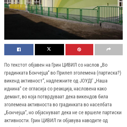
По текстот објавен на Грин ЦИВИЛ со наслов „Во
градинката Бончејца’’ во Прилеп зголемена (партиска?)
викенд активност“, надлежните од ЈОУДГ „Наша
иднина“ се огласија со реакција, насловена како
демант, во која потврдуваат дека викендов била
зголемена активноста во градинката во населбата
„Бончејца“, но објаснуваат дека не се вршеле партиски
активности. Грин ЦИВИЛ ги објавува наводите од